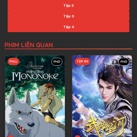
Tập 2
Tập 3
Tập 4
Tập 5
PHIM LIÊN QUAN
Tập 6
Tập 7
FULL
TẬP 60
FHD
FHD
Tập 8
Tập 9
Tập 10
Tập 11
Tập 12
Tập 13
Tập 14