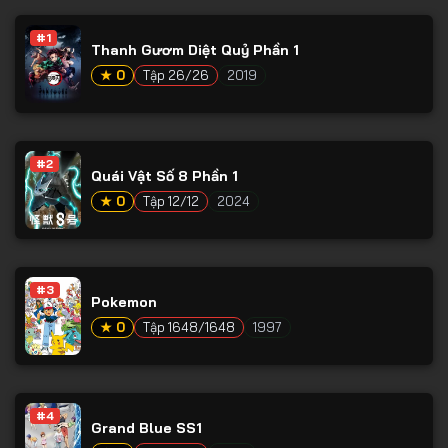
Tập 53
#1
Tập 54
Thanh Gươm Diệt Quỷ Phần 1
★ 0
Tập 26/26
2019
Tập 55
Tập 56
Tập 57
#2
Quái Vật Số 8 Phần 1
Tập 58
★ 0
Tập 12/12
2024
Tập 59
Tập 60
#3
Tập 61
Pokemon
Tập 62
★ 0
Tập 1648/1648
1997
Tập 63
Tập 64
#4
Grand Blue SS1
Tập 65