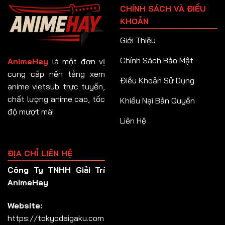
CHÍNH SÁCH VÀ ĐIỀU
Tập 92
KHOẢN
Tập 93
Giới Thiệu
Tập 94
Chính Sách Bảo Mật
AnimeHay
là một đơn vị
Tập 95
cung cấp nền tảng xem
Điều Khoản Sử Dụng
anime vietsub trực tuyến,
Tập 96
chất lượng anime cao, tốc
Khiếu Nại Bản Quyền
Tập 97
độ mượt mà!
Liên Hệ
Tập 98
Tập 99
ĐỊA CHỈ LIÊN HỆ
Tập 100
Công Ty TNHH Giải Trí
Tập 101
AnimeHay
Tập 102
Website:
Tập 103
https://tokyodaigaku.com