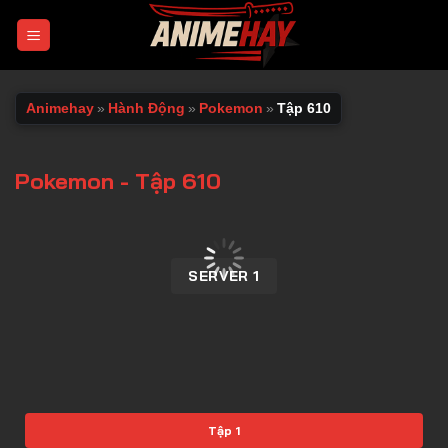
Chuyển
đến
nội
dung
Animehay
»
Hành Động
»
Pokemon
»
Tập 610
Pokemon - Tập 610
00:00 / 00:00
SERVER 1
Tập 1