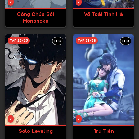
0
0
Tập 15
Công Chúa Sói
Võ Toái Tinh Hà
Tập 16
Mononoke
Tập 17
Tập 18
TẬP 25/25
TẬP 78/78
FHD
FHD
Tập 19
Tập 20
Tập 21
Tập 22
Tập 23
Tập 24
Tập 25
0
0
Tập 26
Solo Leveling
Tru Tiên
Tập 27