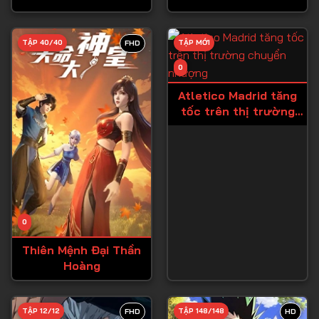
Tập 28
TẬP 40/40
TẬP MỚI
FHD
Tập 29
0
Tập 30
Atletico Madrid tăng
Tập 31
tốc trên thị trường
Tập 32
chuyển nhượng
Tập 33
Tập 34
Tập 35
Tập 36
0
Tập 37
Thiên Mệnh Đại Thần
Hoàng
Tập 38
Tập 39
TẬP 12/12
TẬP 148/148
FHD
HD