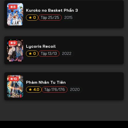
#8
Tập 79
Kuroko no Basket Phần 3
Tập 80
★ 0
Tập 25/25
2015
Tập 81
Tập 82
#9
Lycoris Recoil
Tập 83
★ 0
Tập 13/13
2022
Tập 84
Tập 85
Tập 86
#10
Phàm Nhân Tu Tiên
Tập 87
★ 4.0
Tập 176/176
2020
Tập 88
Tập 89
Tập 90
Tập 91