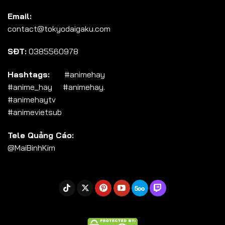
Tập 104
Email:
Tập 105
contact@tokyodaigaku.com
Tập 106
SĐT:
0385560978
Tập 107
Tập 108
Hashtags:
#animehay
#anime_hay #animehay.
Tập 109
#animehaytv
Tập 110
#animevietsub
Tập 111
Tele Quảng Cáo:
Tập 112
@MaiBinhKim
Tập 113
Tập 114
Tập 115
Tập 116