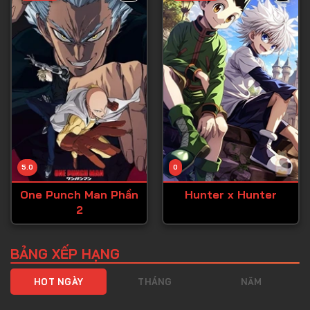
Tập 40
Tập 41
Tập 42
Tập 43
Tập 44
Tập 45
Tập 46
5.0
0
Tập 47
One Punch Man Phần
Hunter x Hunter
Tập 48
2
Tập 49
Tập 50
BẢNG XẾP HẠNG
Tập 51
HOT NGÀY
THÁNG
NĂM
Tập 52