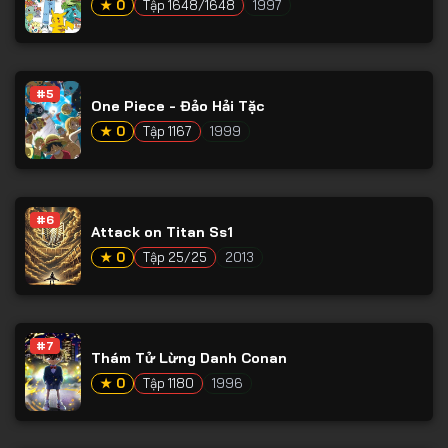
★ 0
Tập 1648/1648
1997
Tập 66
Tập 67
Tập 68
#5
One Piece - Đảo Hải Tặc
Tập 69
★ 0
Tập 1167
1999
Tập 70
Tập 71
#6
Tập 72
Attack on Titan Ss1
★ 0
Tập 25/25
2013
Tập 73
Tập 74
Tập 75
#7
Thám Tử Lừng Danh Conan
Tập 76
★ 0
Tập 1180
1996
Tập 77
Tập 78