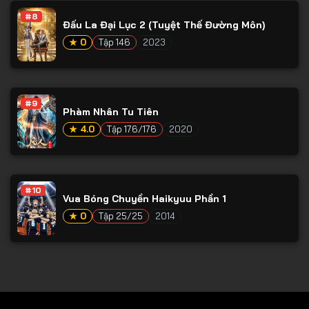
#8
Tập 79
Đấu La Đại Lục 2 (Tuyệt Thế Đường Môn)
Tập 80
★ 0
Tập 146
2023
Tập 81
Tập 82
#9
Phàm Nhân Tu Tiên
Tập 83
★ 4.0
Tập 176/176
2020
Tập 84
Tập 85
Tập 86
#10
Vua Bóng Chuyền Haikyuu Phần 1
Tập 87
★ 0
Tập 25/25
2014
Tập 88
Tập 89
Tập 90
Tập 91