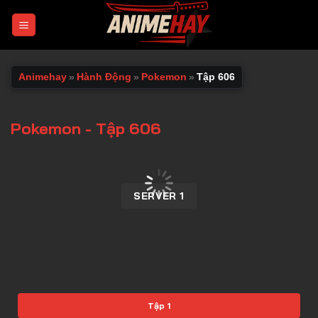
Chuyển
đến
nội
dung
Animehay
»
Hành Động
»
Pokemon
»
Tập 606
Pokemon - Tập 606
00:00 / 00:00
SERVER 1
Tập 1