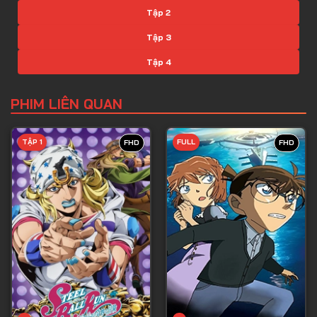
Tập 2
Tập 3
Tập 4
Tập 5
PHIM LIÊN QUAN
Tập 6
Tập 7
TẬP 1
FULL
FHD
FHD
Tập 8
Tập 9
Tập 10
Tập 11
Tập 12
Tập 13
Tập 14