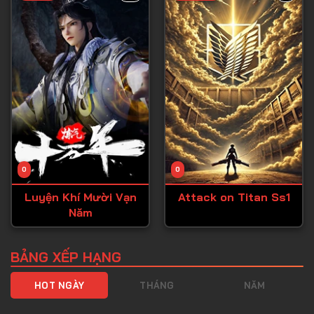
Tập 40
Tập 41
Tập 42
Tập 43
Tập 44
Tập 45
Tập 46
0
0
Tập 47
Luyện Khí Mười Vạn
Attack on Titan Ss1
Tập 48
Năm
Tập 49
Tập 50
BẢNG XẾP HẠNG
Tập 51
HOT NGÀY
THÁNG
NĂM
Tập 52