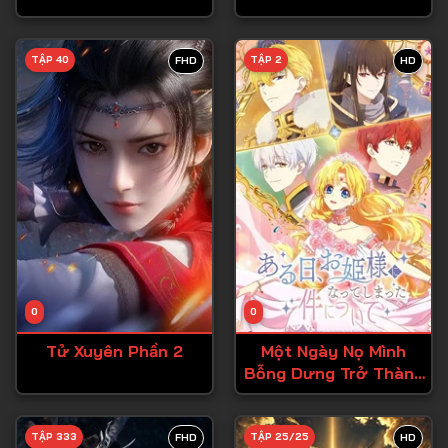
Tập 28
TẬP 40
TẬP 2
FHD
HD
Tập 29
Tập 30
Tập 31
Tập 32
Tập 33
Tập 34
Tập 35
Tập 36
0
0
Tập 37
Tử Xuyên Phần 2
Một Ngày Nọ Mình
Bỗng Dưng Trở Thành
Tập 38
Công Chúa
Tập 39
TẬP 333
TẬP 25/25
FHD
HD