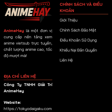
CHÍNH SÁCH VÀ ĐIỀU
Tập 92
KHOẢN
Tập 93
Giới Thiệu
Tập 94
Chính Sách Bảo Mật
AnimeHay
là một đơn vị
Tập 95
cung cấp nền tảng xem
Điều Khoản Sử Dụng
anime vietsub trực tuyến,
Tập 96
chất lượng anime cao, tốc
Khiếu Nại Bản Quyền
Tập 97
độ mượt mà!
Liên Hệ
Tập 98
Tập 99
ĐỊA CHỈ LIÊN HỆ
Tập 100
Công Ty TNHH Giải Trí
Tập 101
AnimeHay
Tập 102
Website:
Tập 103
https://tokyodaigaku.com