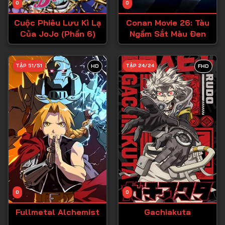
0
0
Tập 15
Cuộc Phiêu Lưu Kì Lạ
Conan Movie 26: Tàu
Tập 16
Của JoJo (Phần 6)
Ngầm Sắt Màu Đen
Tập 17
Tập 18
TẬP 51/51
TẬP 24/24
HD
FHD
Tập 19
Tập 20
Tập 21
Tập 22
Tập 23
Tập 24
Tập 25
0
0
Tập 26
Fullmetal Alchemist
Gachiakuta
Tập 27