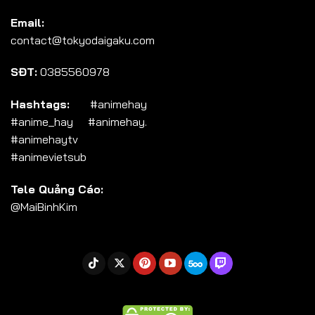
Tập 104
Email:
Tập 105
contact@tokyodaigaku.com
Tập 106
SĐT:
0385560978
Tập 107
Tập 108
Hashtags:
#animehay
#anime_hay #animehay.
Tập 109
#animehaytv
Tập 110
#animevietsub
Tập 111
Tele Quảng Cáo:
Tập 112
@MaiBinhKim
Tập 113
Tập 114
Tập 115
Tập 116