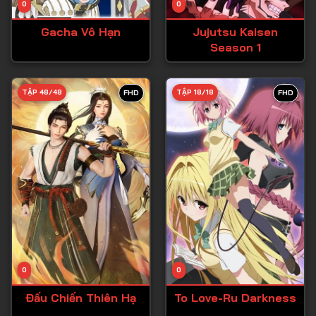
0
0
Tập 15
Gacha Vô Hạn
Jujutsu Kaisen
Tập 16
Season 1
Tập 17
Tập 18
TẬP 48/48
TẬP 18/18
FHD
FHD
Tập 19
Tập 20
Tập 21
Tập 22
Tập 23
Tập 24
Tập 25
0
0
Tập 26
Đấu Chiến Thiên Hạ
To Love-Ru Darkness
Tập 27