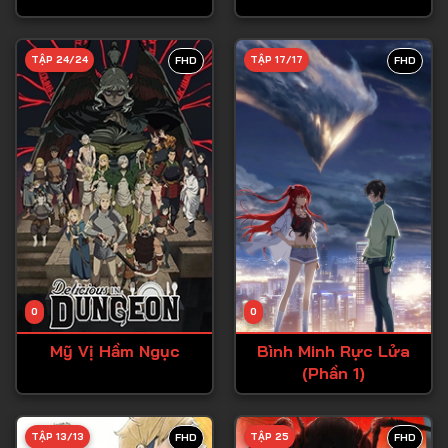
Tập 28
TẬP 24/24
TẬP 17/17
FHD
FHD
Tập 29
Tập 30
Tập 31
Tập 32
Tập 33
Tập 34
Tập 35
Tập 36
0
0
Tập 37
Mỹ Vị Hầm Ngục
Bình Minh Rực Lửa
(Phần 1)
Tập 38
Tập 39
TẬP 13/13
TẬP 25
FHD
FHD