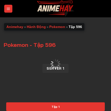
Chuyển
đến
nội
dung
Animehay
»
Hành Động
»
Pokemon
»
Tập 596
Pokemon - Tập 596
00:00 / 00:00
SERVER 1
Tập 1