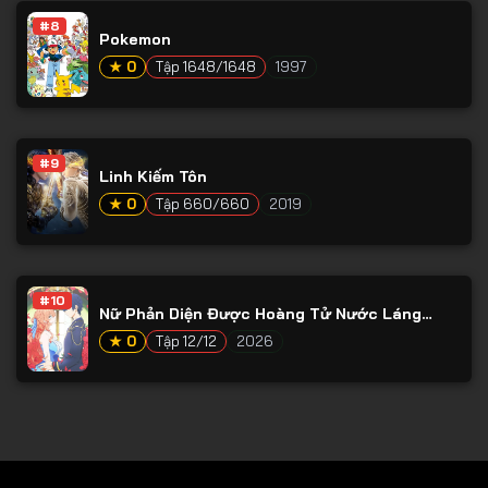
#8
Tập 79
Pokemon
Tập 80
★ 0
Tập 1648/1648
1997
Tập 81
Tập 82
#9
Linh Kiếm Tôn
Tập 83
★ 0
Tập 660/660
2019
Tập 84
Tập 85
Tập 86
#10
Nữ Phản Diện Được Hoàng Tử Nước Láng
Giềng Yêu Mến
Tập 87
★ 0
Tập 12/12
2026
Tập 88
Tập 89
Tập 90
Tập 91