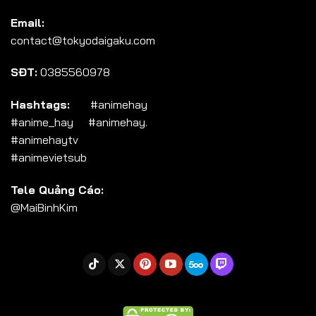
Tập 104
Email:
Tập 105
contact@tokyodaigaku.com
Tập 106
SĐT:
0385560978
Tập 107
Tập 108
Hashtags:
#animehay
#anime_hay #animehay.
Tập 109
#animehaytv
Tập 110
#animevietsub
Tập 111
Tele Quảng Cáo:
Tập 112
@MaiBinhKim
Tập 113
Tập 114
Tập 115
Tập 116