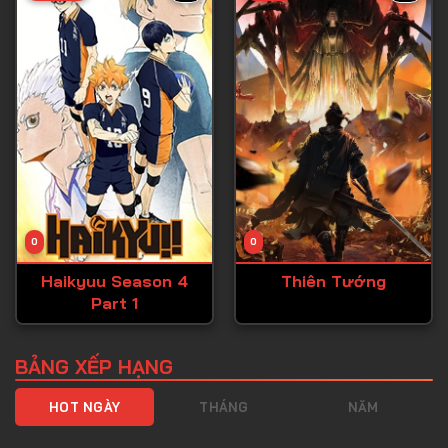
Tập 40
Tập 41
Tập 42
Tập 43
Tập 44
Tập 45
Tập 46
0
0
Tập 47
Haikyuu Season 4
Thiên Tướng
Tập 48
Part 1
Tập 49
Tập 50
BẢNG XẾP HẠNG
Tập 51
HOT NGÀY
THÁNG
NĂM
Tập 52