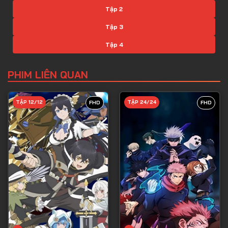
Tập 2
Tập 3
Tập 4
Tập 5
PHIM LIÊN QUAN
Tập 6
Tập 7
TẬP 12/12
TẬP 24/24
FHD
FHD
Tập 8
Tập 9
Tập 10
Tập 11
Tập 12
Tập 13
Tập 14