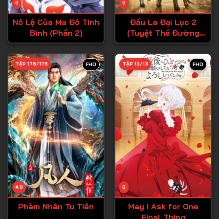
0
0
Tập 15
Nô Lệ Của Ma Đô Tinh
Đấu La Đại Lục 2
Tập 16
Binh (Phần 2)
(Tuyệt Thế Đường
Môn)
Tập 17
Tập 18
TẬP 176/176
TẬP 13/13
FHD
FHD
Tập 19
Tập 20
Tập 21
Tập 22
Tập 23
Tập 24
Tập 25
4.0
0
Tập 26
Phàm Nhân Tu Tiên
May I Ask for One
Final Thing
Tập 27