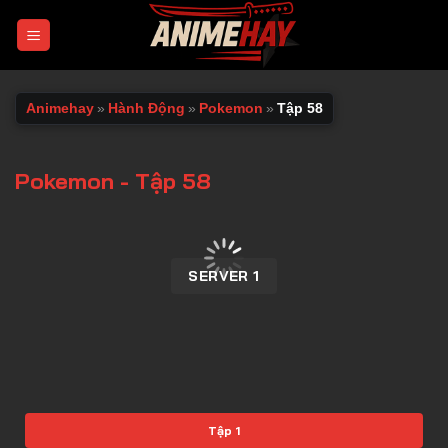
Chuyển
đến
nội
dung
Animehay
»
Hành Động
»
Pokemon
»
Tập 58
Pokemon - Tập 58
00:00 / 00:00
SERVER 1
Tập 1