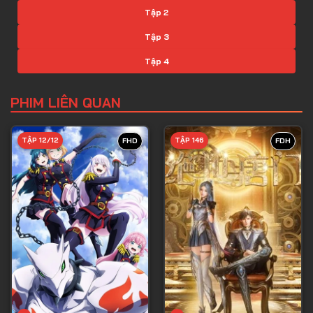
Tập 2
Tập 3
Tập 4
Tập 5
PHIM LIÊN QUAN
Tập 6
Tập 7
TẬP 12/12
TẬP 146
FHD
FDH
Tập 8
Tập 9
Tập 10
Tập 11
Tập 12
Tập 13
Tập 14