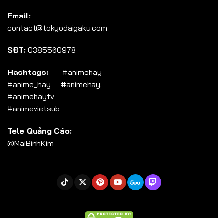
Tập 104
Email:
Tập 105
contact@tokyodaigaku.com
Tập 106
SĐT:
0385560978
Tập 107
Tập 108
Hashtags:
#animehay
#anime_hay #animehay.
Tập 109
#animehaytv
Tập 110
#animevietsub
Tập 111
Tele Quảng Cáo:
Tập 112
@MaiBinhKim
Tập 113
Tập 114
Tập 115
Tập 116