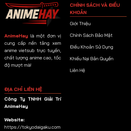
CHÍNH SÁCH VÀ ĐIỀU
Tập 92
KHOẢN
Tập 93
Giới Thiệu
Tập 94
Chính Sách Bảo Mật
AnimeHay
là một đơn vị
Tập 95
cung cấp nền tảng xem
Điều Khoản Sử Dụng
anime vietsub trực tuyến,
Tập 96
chất lượng anime cao, tốc
Khiếu Nại Bản Quyền
Tập 97
độ mượt mà!
Liên Hệ
Tập 98
Tập 99
ĐỊA CHỈ LIÊN HỆ
Tập 100
Công Ty TNHH Giải Trí
Tập 101
AnimeHay
Tập 102
Website:
Tập 103
https://tokyodaigaku.com