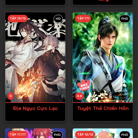
Tập 28
TẬP 13/13
TẬP 171
HD
FHD
Tập 29
Tập 30
Tập 31
Tập 32
Tập 33
Tập 34
Tập 35
Tập 36
0
4.0
Tập 37
Địa Ngục Cực Lạc
Tuyệt Thế Chiến Hồn
Tập 38
Tập 39
TẬP 17/17
TẬP 12/12
FHD
FHD