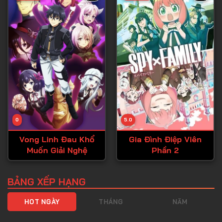
Tập 40
Tập 41
Tập 42
Tập 43
Tập 44
Tập 45
Tập 46
0
5.0
Tập 47
Vong Linh Đau Khổ
Gia Đình Điệp Viên
Tập 48
Muốn Giải Nghệ
Phần 2
Tập 49
Tập 50
BẢNG XẾP HẠNG
Tập 51
HOT NGÀY
THÁNG
NĂM
Tập 52