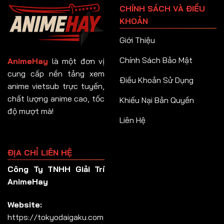
CHÍNH SÁCH VÀ ĐIỀU
Tập 92
KHOẢN
Tập 93
Giới Thiệu
Tập 94
Chính Sách Bảo Mật
AnimeHay
là một đơn vị
Tập 95
cung cấp nền tảng xem
Điều Khoản Sử Dụng
anime vietsub trực tuyến,
Tập 96
chất lượng anime cao, tốc
Khiếu Nại Bản Quyền
Tập 97
độ mượt mà!
Liên Hệ
Tập 98
Tập 99
ĐỊA CHỈ LIÊN HỆ
Tập 100
Công Ty TNHH Giải Trí
Tập 101
AnimeHay
Tập 102
Website:
Tập 103
https://tokyodaigaku.com