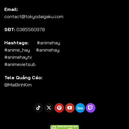
Tập 104
Email:
Tập 105
contact@tokyodaigaku.com
Tập 106
SĐT:
0385560978
Tập 107
Tập 108
Hashtags:
#animehay
#anime_hay #animehay.
Tập 109
#animehaytv
Tập 110
#animevietsub
Tập 111
Tele Quảng Cáo:
Tập 112
@MaiBinhKim
Tập 113
Tập 114
Tập 115
Tập 116