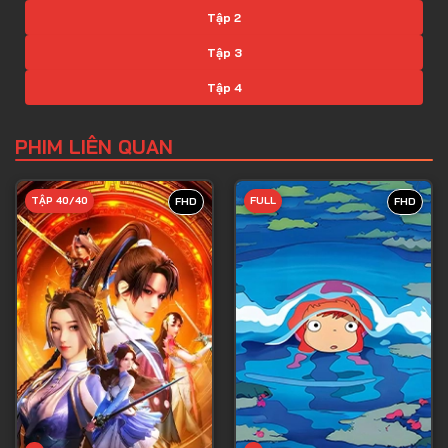
Tập 2
Tập 3
Tập 4
Tập 5
PHIM LIÊN QUAN
Tập 6
Tập 7
TẬP 40/40
FULL
FHD
FHD
Tập 8
Tập 9
Tập 10
Tập 11
Tập 12
Tập 13
Tập 14