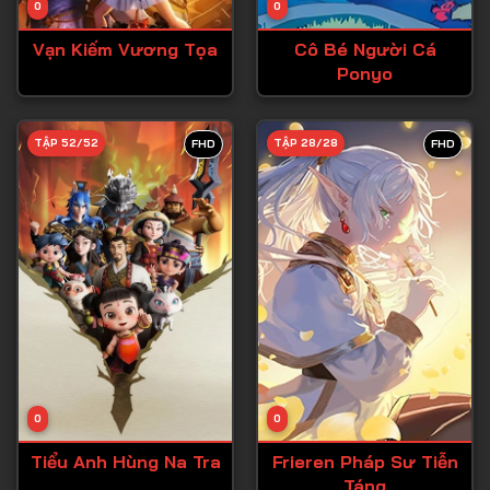
0
0
Tập 15
Vạn Kiếm Vương Tọa
Cô Bé Người Cá
Tập 16
Ponyo
Tập 17
Tập 18
TẬP 52/52
TẬP 28/28
FHD
FHD
Tập 19
Tập 20
Tập 21
Tập 22
Tập 23
Tập 24
Tập 25
0
0
Tập 26
Tiểu Anh Hùng Na Tra
Frieren Pháp Sư Tiễn
Táng
Tập 27