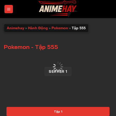
Chuyển
đến
nội
dung
Animehay
»
Hành Động
»
Pokemon
»
Tập 555
Pokemon - Tập 555
00:00 / 00:00
SERVER 1
Tập 1