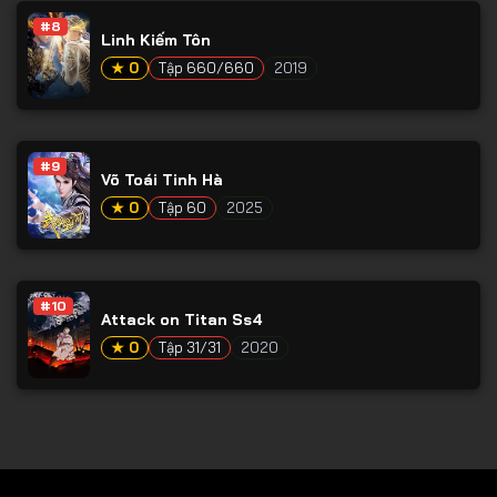
#8
Tập 79
Linh Kiếm Tôn
Tập 80
★ 0
Tập 660/660
2019
Tập 81
Tập 82
#9
Võ Toái Tinh Hà
Tập 83
★ 0
Tập 60
2025
Tập 84
Tập 85
Tập 86
#10
Attack on Titan Ss4
Tập 87
★ 0
Tập 31/31
2020
Tập 88
Tập 89
Tập 90
Tập 91