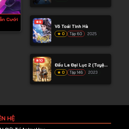
ẫn Cưới
#9
Võ Toái Tinh Hà
★ 0
Tập 60
2025
#10
Đấu La Đại Lục 2 (Tuyệt
Thế Đường Môn)
★ 0
Tập 146
2023
ÊN HỆ