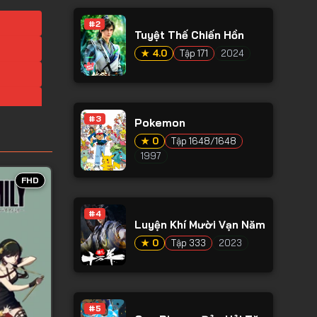
#2
Tuyệt Thế Chiến Hồn
★ 4.0
Tập 171
2024
#3
Pokemon
★ 0
Tập 1648/1648
1997
FHD
#4
Luyện Khí Mười Vạn Năm
★ 0
Tập 333
2023
#5