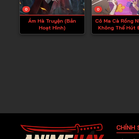
0
0
Ám Hà Truyện (Bản
Cô Ma Cà Rồng N
Hoạt Hình)
Không Thể Hút 
Cách
CHÍNH 