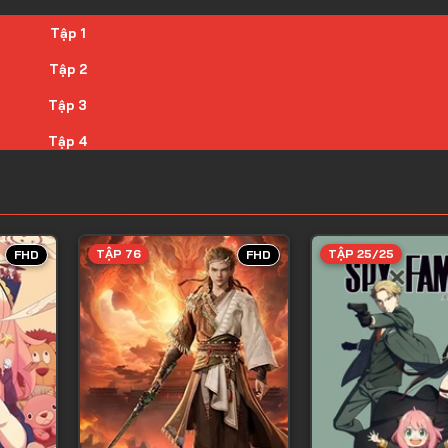
Tập 1
Tập 2
Tập 3
Tập 4
Tập 5
Tập 6
Tập 7
TẬP 76
TẬP 25/25
FHD
FHD
Tập 8
Tập 9
Tập 10
Tập 11
Tập 12