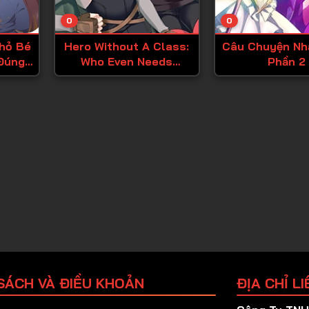
Tập 25
0
0
Tập 26
hỏ Bé
Hero Without A Class:
Câu Chuyện Nh
Tập 27
Đúng
Who Even Needs
Phần 2
Tập 28
Skills?!
Tập 29
Tập 30
Tập 31
Tập 32
Tập 33
Tập 34
Tập 35
Tập 36
SÁCH VÀ ĐIỀU KHOẢN
ĐỊA CHỈ LI
Tập 37