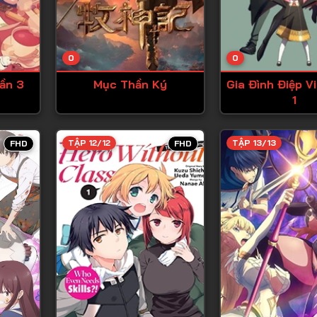
Tập 13
Tập 14
0
0
Tập 15
ần 3
Mục Thần Ký
Gia Đình Điệp V
Tập 16
1
Tập 17
Tập 18
TẬP 12/12
TẬP 13/13
FHD
FHD
Tập 19
Tập 20
Tập 21
Tập 22
Tập 23
Tập 24