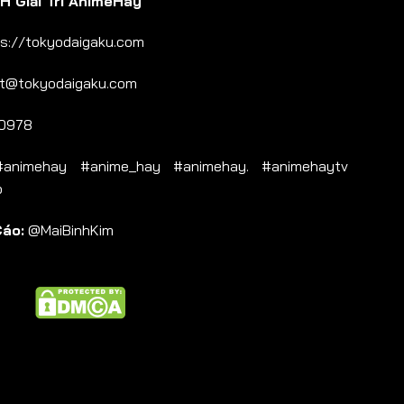
 Giải Trí AnimeHay
s://tokyodaigaku.com
t@tokyodaigaku.com
0978
nimehay #anime_hay #animehay. #animehaytv
b
Cáo:
@MaiBinhKim