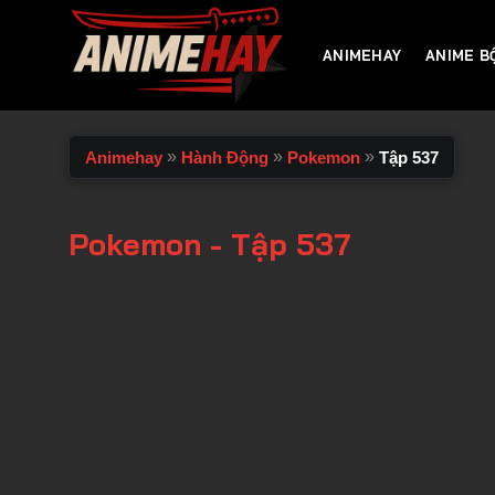
Chuyển
đến
ANIMEHAY
ANIME B
nội
dung
»
»
»
Animehay
Hành Động
Pokemon
Tập 537
Pokemon - Tập 537
00:00 / 00:00