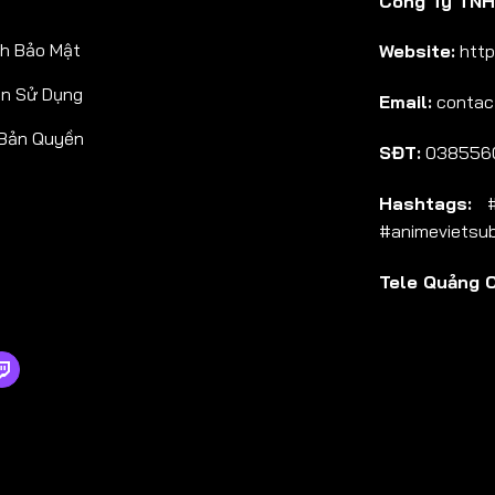
Công Ty TNHH
Tập 38
h Bảo Mật
Website:
http
Tập 39
ản Sử Dụng
Email:
contac
Tập 40
 Bản Quyền
Tập 41
SĐT:
038556
Tập 42
Hashtags:
#a
Tập 43
#animevietsu
Tập 44
Tele Quảng 
Tập 45
Tập 46
Tập 47
Tập 48
Tập 49