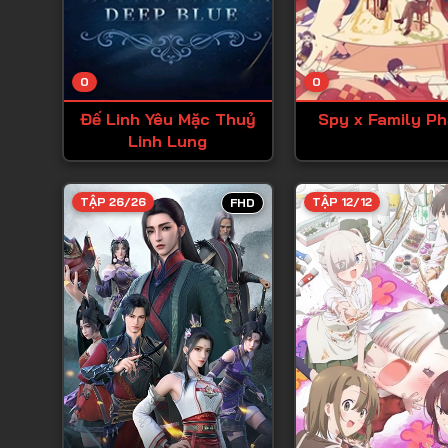
0
0
Đế Linh Yêu Mặc Thuỷ
Spy x Family Ph
Linh Lung
TẬP 26/26
TẬP 12/12
FHD