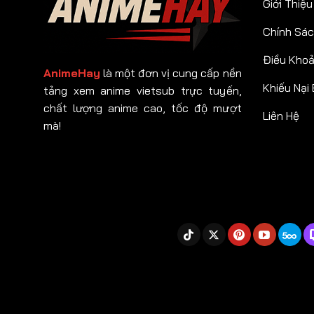
Giới Thiệu
Chính Sác
Điều Kho
AnimeHay
là một đơn vị cung cấp nền
Khiếu Nại
tảng xem anime vietsub trực tuyến,
chất lượng anime cao, tốc độ mượt
Liên Hệ
mà!