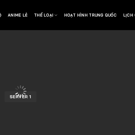
Ộ
ANIME LẺ
THỂ LOẠI
HOẠT HÌNH TRUNG QUỐC
LỊCH
SERVER 1