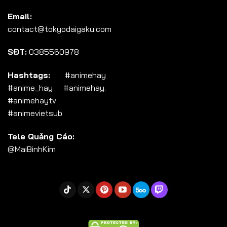
Tập 104
Email:
Tập 105
contact@tokyodaigaku.com
Tập 106
SĐT:
0385560978
Tập 107
Tập 108
Hashtags:
#animehay
#anime_hay #animehay.
Tập 109
#animehaytv
Tập 110
#animevietsub
Tập 111
Tele Quảng Cáo:
Tập 112
@MaiBinhKim
Tập 113
Tập 114
Tập 115
Tập 116