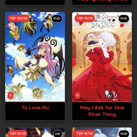
Anh Hùng, Nên Tôi
Tập 28
Thử Tỏ Tình
TẬP 32/32
TẬP 13/13
FHD
FHD
Tập 29
Tập 30
Tập 31
Tập 32
Tập 33
Tập 34
Tập 35
Tập 36
0
0
Tập 37
To Love-Ru
May I Ask for One
Final Thing
Tập 38
Tập 39
TẬP 12/12
TẬP 12/12
HD
FHD