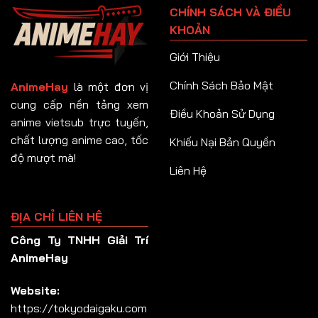
CHÍNH SÁCH VÀ ĐIỀU
Tập 92
KHOẢN
Tập 93
Giới Thiệu
Tập 94
Chính Sách Bảo Mật
AnimeHay
là một đơn vị
Tập 95
cung cấp nền tảng xem
Điều Khoản Sử Dụng
anime vietsub trực tuyến,
Tập 96
chất lượng anime cao, tốc
Khiếu Nại Bản Quyền
Tập 97
độ mượt mà!
Liên Hệ
Tập 98
Tập 99
ĐỊA CHỈ LIÊN HỆ
Tập 100
Công Ty TNHH Giải Trí
Tập 101
AnimeHay
Tập 102
Website:
Tập 103
https://tokyodaigaku.com