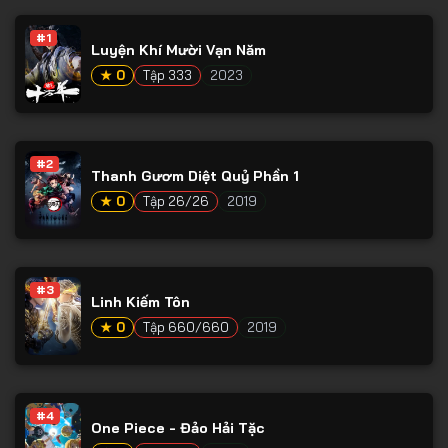
Tập 53
#1
Tập 54
Luyện Khí Mười Vạn Năm
★ 0
Tập 333
2023
Tập 55
Tập 56
Tập 57
#2
Thanh Gươm Diệt Quỷ Phần 1
Tập 58
★ 0
Tập 26/26
2019
Tập 59
Tập 60
#3
Tập 61
Linh Kiếm Tôn
Tập 62
★ 0
Tập 660/660
2019
Tập 63
Tập 64
#4
One Piece - Đảo Hải Tặc
Tập 65