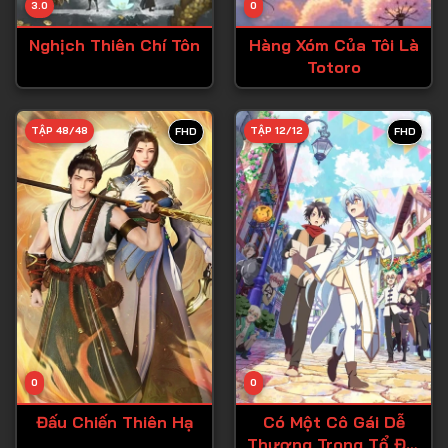
3.0
0
Tập 15
Nghịch Thiên Chí Tôn
Hàng Xóm Của Tôi Là
Tập 16
Totoro
Tập 17
Tập 18
TẬP 48/48
TẬP 12/12
FHD
FHD
Tập 19
Tập 20
Tập 21
Tập 22
Tập 23
Tập 24
Tập 25
0
0
Tập 26
Đấu Chiến Thiên Hạ
Có Một Cô Gái Dễ
Thương Trong Tổ Đội
Tập 27