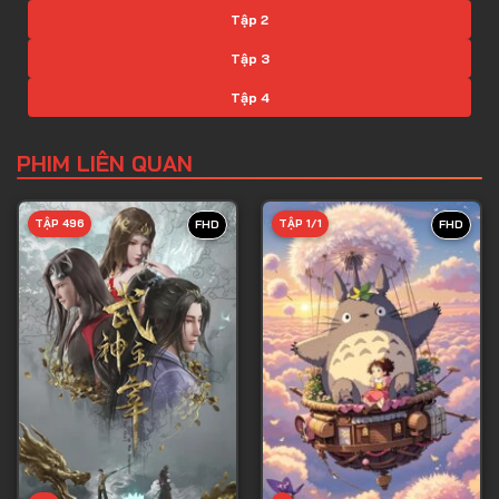
Tập 2
Tập 3
Tập 4
Tập 5
PHIM LIÊN QUAN
Tập 6
Tập 7
TẬP 496
TẬP 1/1
FHD
FHD
Tập 8
Tập 9
Tập 10
Tập 11
Tập 12
Tập 13
Tập 14