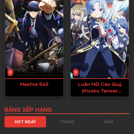
Tập 40
Tập 41
Tập 42
Tập 43
Tập 44
Tập 45
Tập 46
0
0
Tập 47
Mashle Ss2
Luân Hồi Cao Quý
Tập 48
(Kizoku Tensei:
Tập 49
Megumareta Umare
kara Saikyou no
Tập 50
BẢNG XẾP HẠNG
Chikara wo Eru)
Tập 51
HOT NGÀY
THÁNG
NĂM
Tập 52