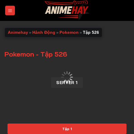
Chuyển
đến
nội
dung
Animehay
»
Hành Động
»
Pokemon
»
Tập 526
Pokemon - Tập 526
00:00 / 00:00
SERVER 1
Tập 1