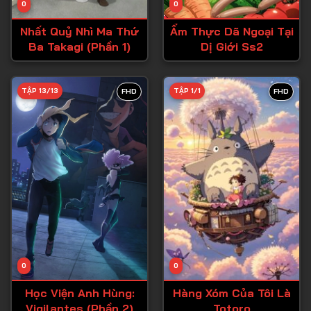
0
0
Tập 15
Nhất Quỷ Nhì Ma Thứ
Ẩm Thực Dã Ngoại Tại
Tập 16
Ba Takagi (Phần 1)
Dị Giới Ss2
Tập 17
Tập 18
TẬP 13/13
TẬP 1/1
FHD
FHD
Tập 19
Tập 20
Tập 21
Tập 22
Tập 23
Tập 24
Tập 25
0
0
Tập 26
Học Viện Anh Hùng:
Hàng Xóm Của Tôi Là
Vigilantes (Phần 2)
Totoro
Tập 27