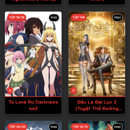
Tập 28
TẬP 18/18
TẬP 146
FHD
FDH
Tập 29
Tập 30
Tập 31
Tập 32
Tập 33
Tập 34
Tập 35
Tập 36
0
0
Tập 37
To Love Ru Darkness
Đấu La Đại Lục 2
ss2
(Tuyệt Thế Đường
Tập 38
Môn)
Tập 39
TẬP 42/42
TẬP 12/12
FHD
FHD