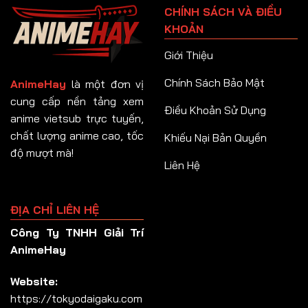
CHÍNH SÁCH VÀ ĐIỀU
Tập 92
KHOẢN
Tập 93
Giới Thiệu
Tập 94
Chính Sách Bảo Mật
AnimeHay
là một đơn vị
Tập 95
cung cấp nền tảng xem
Điều Khoản Sử Dụng
anime vietsub trực tuyến,
Tập 96
chất lượng anime cao, tốc
Khiếu Nại Bản Quyền
Tập 97
độ mượt mà!
Liên Hệ
Tập 98
Tập 99
ĐỊA CHỈ LIÊN HỆ
Tập 100
Công Ty TNHH Giải Trí
Tập 101
AnimeHay
Tập 102
Website:
Tập 103
https://tokyodaigaku.com