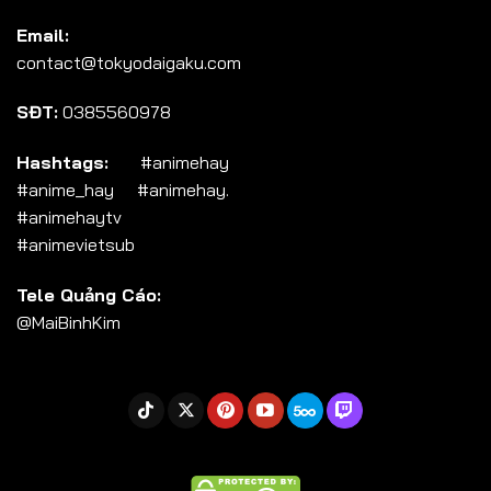
Tập 104
Email:
Tập 105
contact@tokyodaigaku.com
Tập 106
SĐT:
0385560978
Tập 107
Tập 108
Hashtags:
#animehay
#anime_hay #animehay.
Tập 109
#animehaytv
Tập 110
#animevietsub
Tập 111
Tele Quảng Cáo:
Tập 112
@MaiBinhKim
Tập 113
Tập 114
Tập 115
Tập 116