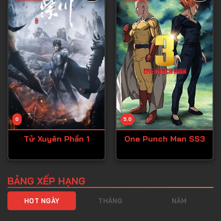
Tập 40
Tập 41
Tập 42
Tập 43
Tập 44
Tập 45
Tập 46
0
5.0
Tập 47
Tử Xuyên Phần 1
One Punch Man SS3
Tập 48
Tập 49
Tập 50
BẢNG XẾP HẠNG
Tập 51
HOT NGÀY
THÁNG
NĂM
Tập 52