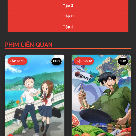
Tập 2
Tập 3
Tập 4
Tập 5
PHIM LIÊN QUAN
Tập 6
Tập 7
TẬP 12/12
TẬP 12/12
FHD
FHD
Tập 8
Tập 9
Tập 10
Tập 11
Tập 12
Tập 13
Tập 14