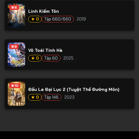
#8
Tập 79
Linh Kiếm Tôn
Tập 80
★ 0
Tập 660/660
2019
Tập 81
Tập 82
#9
Võ Toái Tinh Hà
Tập 83
★ 0
Tập 60
2025
Tập 84
Tập 85
Tập 86
#10
Đấu La Đại Lục 2 (Tuyệt Thế Đường Môn)
Tập 87
★ 0
Tập 146
2023
Tập 88
Tập 89
Tập 90
Tập 91