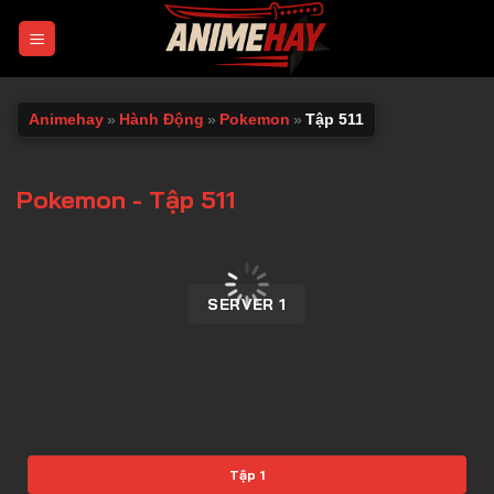
Chuyển
đến
nội
dung
Animehay
»
Hành Động
»
Pokemon
»
Tập 511
Pokemon - Tập 511
00:00 / 00:00
SERVER 1
Tập 1