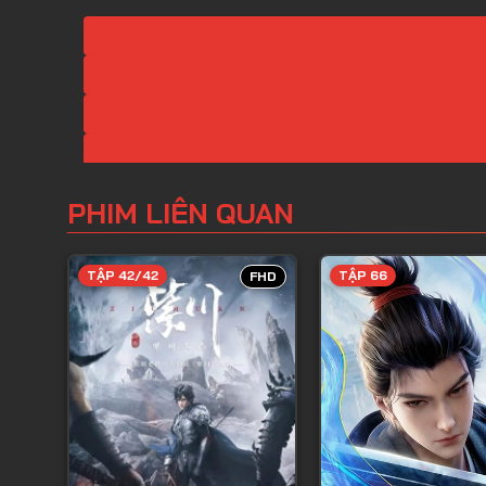
PHIM LIÊN QUAN
TẬP 42/42
TẬP 66
FHD