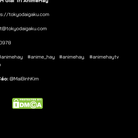
 Giải Trí AnimeHay
s://tokyodaigaku.com
t@tokyodaigaku.com
0978
nimehay #anime_hay #animehay. #animehaytv
b
Cáo:
@MaiBinhKim