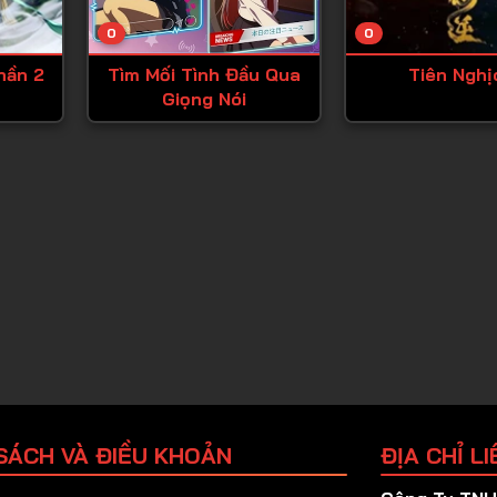
Tập 25
0
0
Tập 26
hần 2
Tìm Mối Tình Đầu Qua
Tiên Nghị
Tập 27
Giọng Nói
Tập 28
Tập 29
Tập 30
Tập 31
Tập 32
Tập 33
Tập 34
Tập 35
Tập 36
SÁCH VÀ ĐIỀU KHOẢN
ĐỊA CHỈ LI
Tập 37