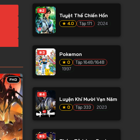
#2
Tuyệt Thế Chiến Hồn
★ 4.0
Tập 171
2024
#3
Pokemon
★ 0
Tập 1648/1648
1997
FHD
#4
Luyện Khí Mười Vạn Năm
★ 0
Tập 333
2023
#5