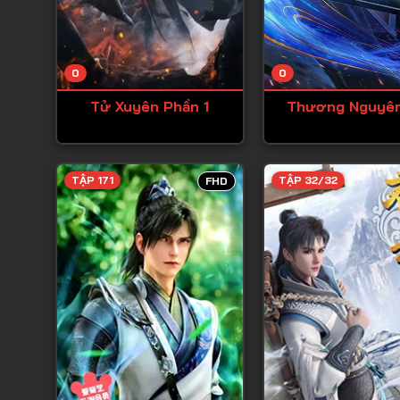
0
0
Tử Xuyên Phần 1
Thương Nguyê
TẬP 171
TẬP 32/32
FHD