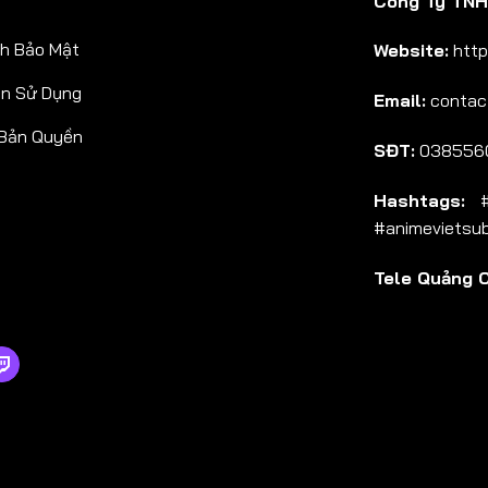
Công Ty TNHH
Tập 38
h Bảo Mật
Website:
http
Tập 39
ản Sử Dụng
Email:
contac
Tập 40
 Bản Quyền
Tập 41
SĐT:
038556
Tập 42
Hashtags:
#a
Tập 43
#animevietsu
Tập 44
Tele Quảng 
Tập 45
Tập 46
Tập 47
Tập 48
Tập 49