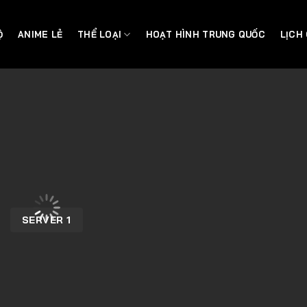
Ộ
ANIME LẺ
THỂ LOẠI
HOẠT HÌNH TRUNG QUỐC
LỊCH
SERVER 1