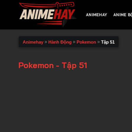
Chuyển
đến
ANIMEHAY
ANIME B
nội
dung
»
»
»
Animehay
Hành Động
Pokemon
Tập 51
Pokemon - Tập 51
00:00 / 00:00