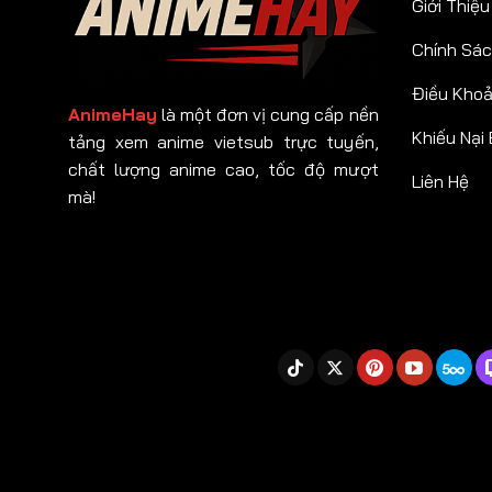
Giới Thiệu
Chính Sác
Điều Kho
AnimeHay
là một đơn vị cung cấp nền
Khiếu Nại
tảng xem anime vietsub trực tuyến,
chất lượng anime cao, tốc độ mượt
Liên Hệ
mà!