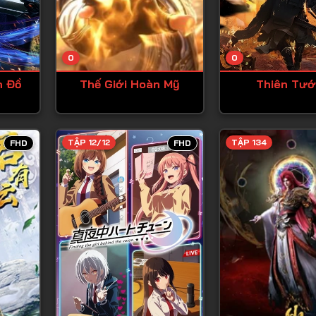
Tập 13
Tập 14
0
0
Tập 15
n Đồ
Thế Giới Hoàn Mỹ
Thiên Tư
Tập 16
Tập 17
Tập 18
TẬP 12/12
TẬP 134
FHD
FHD
Tập 19
Tập 20
Tập 21
Tập 22
Tập 23
Tập 24