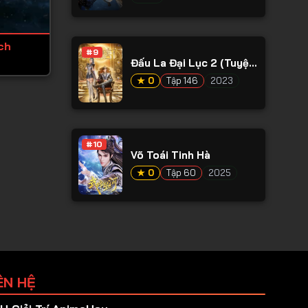
ch
#9
Đấu La Đại Lục 2 (Tuyệt
Thế Đường Môn)
★ 0
Tập 146
2023
#10
Võ Toái Tinh Hà
★ 0
Tập 60
2025
ÊN HỆ