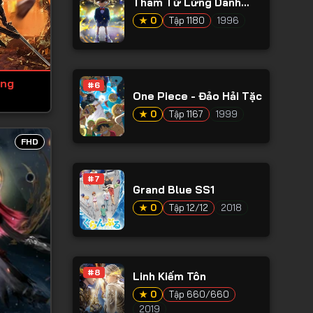
Thám Tử Lừng Danh
Conan
★ 0
Tập 1180
1996
ớng
#6
One Piece - Đảo Hải Tặc
★ 0
Tập 1167
1999
FHD
#7
Grand Blue SS1
★ 0
Tập 12/12
2018
#8
Linh Kiếm Tôn
★ 0
Tập 660/660
2019