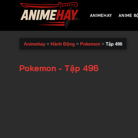
Chuyển
đến
ANIMEHAY
ANIME B
nội
dung
»
»
»
Animehay
Hành Động
Pokemon
Tập 496
Pokemon - Tập 496
00:00 / 00:00