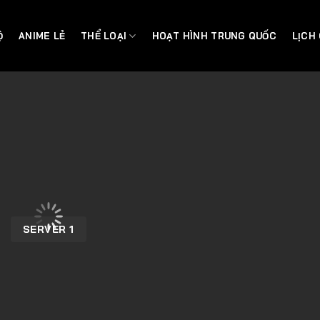
Ộ
ANIME LẺ
THỂ LOẠI
HOẠT HÌNH TRUNG QUỐC
LỊCH
SERVER 1