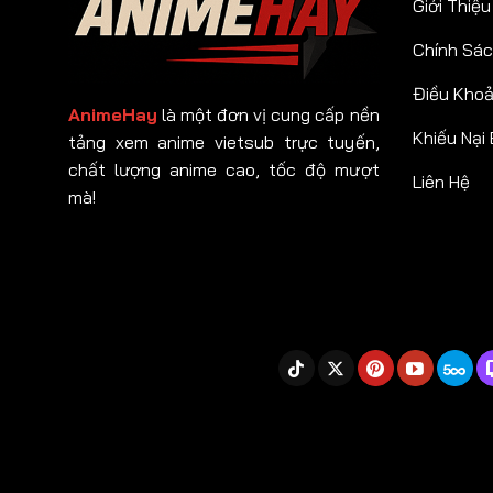
Giới Thiệu
Chính Sác
Điều Kho
AnimeHay
là một đơn vị cung cấp nền
Khiếu Nại
tảng xem anime vietsub trực tuyến,
chất lượng anime cao, tốc độ mượt
Liên Hệ
mà!