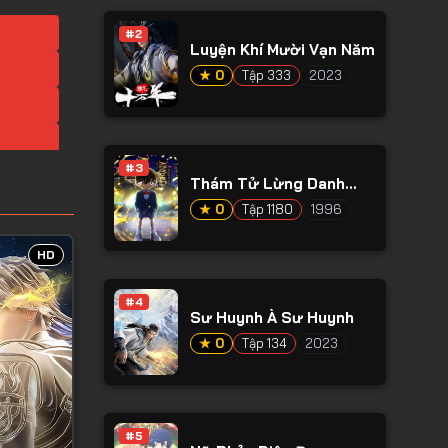
#2
Luyện Khí Mười Vạn Năm
★ 0
Tập 333
2023
#3
Thám Tử Lừng Danh
Conan
★ 0
Tập 1180
1996
HD
#4
Sư Huynh À Sư Huynh
★ 0
Tập 134
2023
#5