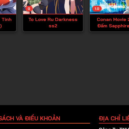
Tập 25
0
1.0
Tập 26
 Tinh
To Love Ru Darkness
Conan Movie 
Tập 27
)
ss2
Đấm Sapphire
Tập 28
Tập 29
Tập 30
Tập 31
Tập 32
Tập 33
Tập 34
Tập 35
Tập 36
SÁCH VÀ ĐIỀU KHOẢN
ĐỊA CHỈ LI
Tập 37