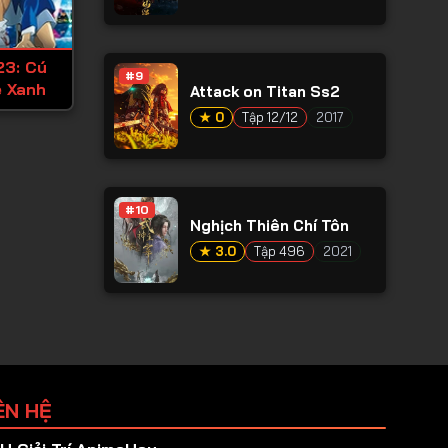
23: Cú
#9
 Xanh
Attack on Titan Ss2
★ 0
Tập 12/12
2017
#10
Nghịch Thiên Chí Tôn
★ 3.0
Tập 496
2021
ÊN HỆ