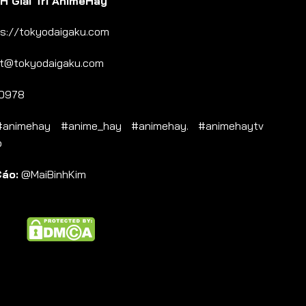
 Giải Trí AnimeHay
s://tokyodaigaku.com
t@tokyodaigaku.com
0978
nimehay #anime_hay #animehay. #animehaytv
b
Cáo:
@MaiBinhKim