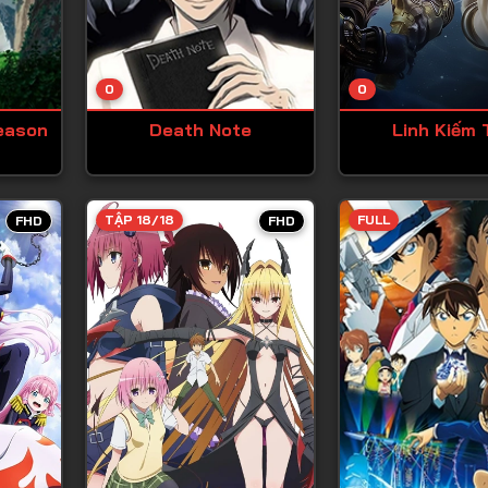
Tập 13
Tập 14
0
0
Tập 15
eason
Death Note
Linh Kiếm 
Tập 16
Tập 17
Tập 18
TẬP 18/18
FULL
FHD
FHD
Tập 19
Tập 20
Tập 21
Tập 22
Tập 23
Tập 24