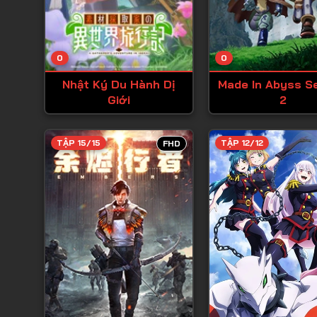
0
0
Nhật Ký Du Hành Dị
Made In Abyss S
Giới
2
TẬP 15/15
TẬP 12/12
FHD