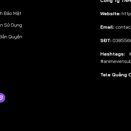
Công Ty TNHH
Tập 38
h Bảo Mật
Website:
http
Tập 39
ản Sử Dụng
Email:
contac
Tập 40
 Bản Quyền
Tập 41
SĐT:
038556
Tập 42
Hashtags:
#a
Tập 43
#animevietsu
Tập 44
Tele Quảng 
Tập 45
Tập 46
Tập 47
Tập 48
Tập 49