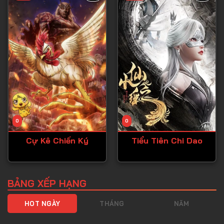
Tập 40
Tập 41
Tập 42
Tập 43
Tập 44
Tập 45
Tập 46
0
0
Tập 47
Cự Kê Chiến Ký
Tiểu Tiên Chi Dao
Tập 48
Tập 49
Tập 50
BẢNG XẾP HẠNG
Tập 51
HOT NGÀY
THÁNG
NĂM
Tập 52