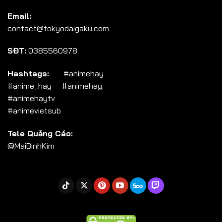
Tập 104
Email:
Tập 105
contact@tokyodaigaku.com
Tập 106
SĐT:
0385560978
Tập 107
Tập 108
Hashtags:
#animehay
#anime_hay #animehay.
Tập 109
#animehaytv
Tập 110
#animevietsub
Tập 111
Tele Quảng Cáo:
Tập 112
@MaiBinhKim
Tập 113
Tập 114
Tập 115
Tập 116