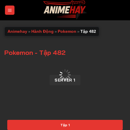
Chuyển
đến
nội
dung
Animehay
»
Hành Động
»
Pokemon
»
Tập 482
Pokemon - Tập 482
00:00 / 00:00
SERVER 1
Tập 1