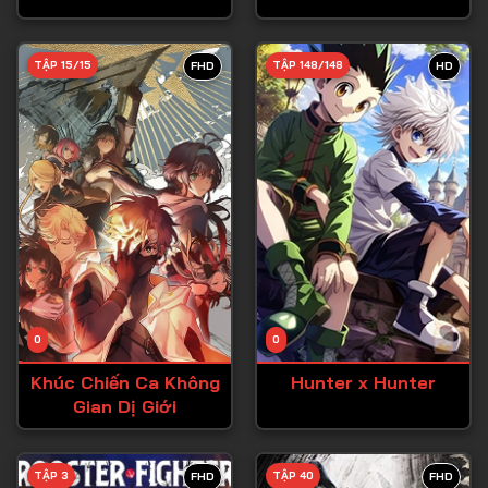
Tập 28
TẬP 15/15
TẬP 148/148
FHD
HD
Tập 29
Tập 30
Tập 31
Tập 32
Tập 33
Tập 34
Tập 35
Tập 36
0
0
Tập 37
Khúc Chiến Ca Không
Hunter x Hunter
Gian Dị Giới
Tập 38
Tập 39
TẬP 3
TẬP 40
FHD
FHD