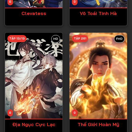
0
0
Tập 15
Clevatess
Võ Toái Tinh Hà
Tập 16
Tập 17
Tập 18
TẬP 13/13
TẬP 261
HD
FHD
Tập 19
Tập 20
Tập 21
Tập 22
Tập 23
Tập 24
Tập 25
0
0
Tập 26
Địa Ngục Cực Lạc
Thế Giới Hoàn Mỹ
Tập 27