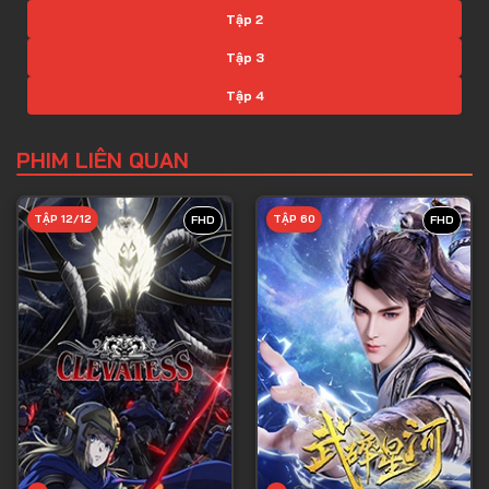
Tập 2
Tập 3
Tập 4
Tập 5
PHIM LIÊN QUAN
Tập 6
Tập 7
TẬP 12/12
TẬP 60
FHD
FHD
Tập 8
Tập 9
Tập 10
Tập 11
Tập 12
Tập 13
Tập 14