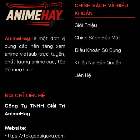
CHÍNH SÁCH VÀ ĐIỀU
Tập 92
KHOẢN
Tập 93
Giới Thiệu
Tập 94
Chính Sách Bảo Mật
AnimeHay
là một đơn vị
Tập 95
cung cấp nền tảng xem
Điều Khoản Sử Dụng
anime vietsub trực tuyến,
Tập 96
chất lượng anime cao, tốc
Khiếu Nại Bản Quyền
Tập 97
độ mượt mà!
Liên Hệ
Tập 98
Tập 99
ĐỊA CHỈ LIÊN HỆ
Tập 100
Công Ty TNHH Giải Trí
Tập 101
AnimeHay
Tập 102
Website:
Tập 103
https://tokyodaigaku.com