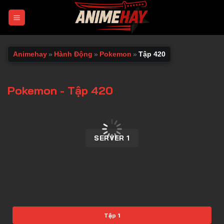
Chuyển
đến
nội
dung
Animehay
»
Hành Động
»
Pokemon
»
Tập 420
Pokemon - Tập 420
00:00 / 00:00
SERVER 1
Tập 1