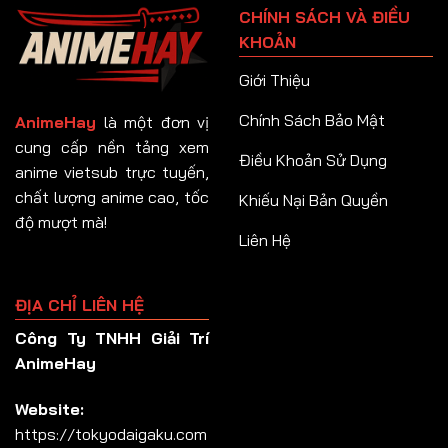
CHÍNH SÁCH VÀ ĐIỀU
Tập 92
KHOẢN
Tập 93
Giới Thiệu
Tập 94
Chính Sách Bảo Mật
AnimeHay
là một đơn vị
Tập 95
cung cấp nền tảng xem
Điều Khoản Sử Dụng
anime vietsub trực tuyến,
Tập 96
chất lượng anime cao, tốc
Khiếu Nại Bản Quyền
Tập 97
độ mượt mà!
Liên Hệ
Tập 98
Tập 99
ĐỊA CHỈ LIÊN HỆ
Tập 100
Công Ty TNHH Giải Trí
Tập 101
AnimeHay
Tập 102
Website:
Tập 103
https://tokyodaigaku.com