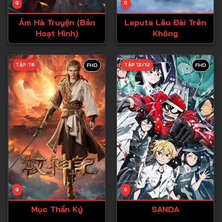
0
0
Tập 15
Ám Hà Truyện (Bản
Laputa Lâu Đài Trên
Tập 16
Hoạt Hình)
Không
Tập 17
Tập 18
TẬP 76
TẬP 12/12
FHD
FHD
Tập 19
Tập 20
Tập 21
Tập 22
Tập 23
Tập 24
Tập 25
0
0
Tập 26
Mục Thần Ký
SANDA
Tập 27