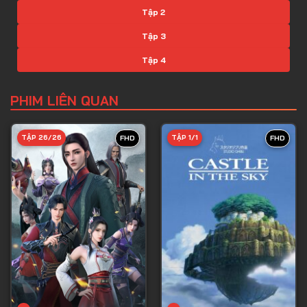
Tập 2
Tập 3
Tập 4
Tập 5
PHIM LIÊN QUAN
Tập 6
Tập 7
TẬP 26/26
TẬP 1/1
FHD
FHD
Tập 8
Tập 9
Tập 10
Tập 11
Tập 12
Tập 13
Tập 14