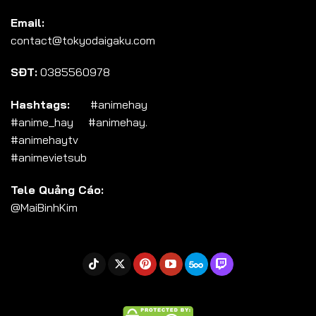
Tập 104
Email:
Tập 105
contact@tokyodaigaku.com
Tập 106
SĐT:
0385560978
Tập 107
Tập 108
Hashtags:
#animehay
#anime_hay #animehay.
Tập 109
#animehaytv
Tập 110
#animevietsub
Tập 111
Tele Quảng Cáo:
Tập 112
@MaiBinhKim
Tập 113
Tập 114
Tập 115
Tập 116