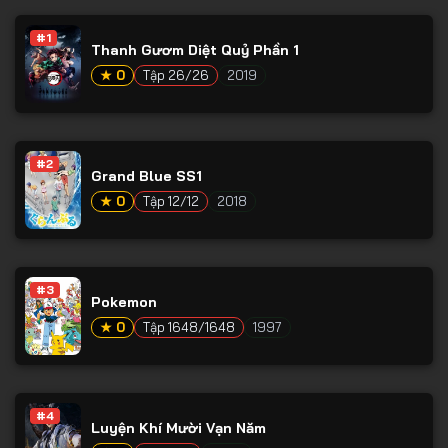
Tập 53
#1
Tập 54
Thanh Gươm Diệt Quỷ Phần 1
★ 0
Tập 26/26
2019
Tập 55
Tập 56
Tập 57
#2
Grand Blue SS1
Tập 58
★ 0
Tập 12/12
2018
Tập 59
Tập 60
#3
Tập 61
Pokemon
Tập 62
★ 0
Tập 1648/1648
1997
Tập 63
Tập 64
#4
Luyện Khí Mười Vạn Năm
Tập 65