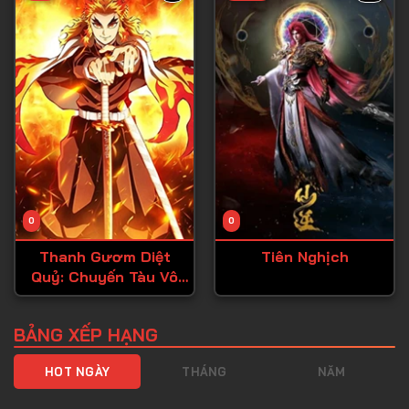
Tập 40
Tập 41
Tập 42
Tập 43
Tập 44
Tập 45
Tập 46
0
0
Tập 47
Thanh Gươm Diệt
Tiên Nghịch
Tập 48
Quỷ: Chuyến Tàu Vô
Tập 49
Tận
Tập 50
BẢNG XẾP HẠNG
Tập 51
HOT NGÀY
THÁNG
NĂM
Tập 52