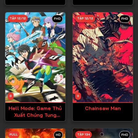
Tập 28
TẬP 12/12
TẬP 12/12
FHD
FHD
Tập 29
Tập 30
Tập 31
Tập 32
Tập 33
Tập 34
Tập 35
Tập 36
0
0
Tập 37
Hell Mode: Game Thủ
Chainsaw Man
Xuất Chúng Tung
Tập 38
Hoành Chốn Dị Giới
Hỗn Nguyên
Tập 39
FULL
TẬP 134
HD
FHD