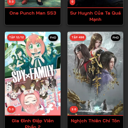
5.0
0
Tập 15
One Punch Man SS3
Sư Huynh Của Ta Quá
Tập 16
Mạnh
Tập 17
Tập 18
TẬP 12/12
TẬP 496
FHD
FHD
Tập 19
Tập 20
Tập 21
Tập 22
Tập 23
Tập 24
Tập 25
5.0
3.0
Tập 26
Gia Đình Điệp Viên
Nghịch Thiên Chí Tôn
Phần 2
Tập 27