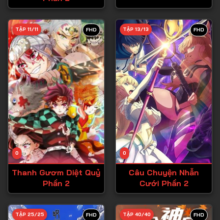
Tập 28
TẬP 11/11
TẬP 13/13
FHD
FHD
Tập 29
Tập 30
Tập 31
Tập 32
Tập 33
Tập 34
Tập 35
Tập 36
0
0
Tập 37
Thanh Gươm Diệt Quỷ
Câu Chuyện Nhẫn
Phần 2
Cưới Phần 2
Tập 38
Tập 39
TẬP 25/25
TẬP 40/40
FHD
FHD