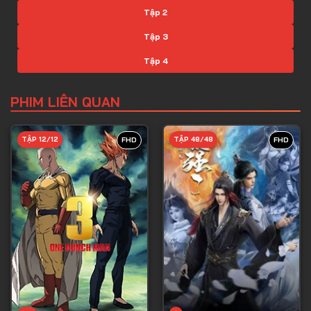
Tập 2
Tập 3
Tập 4
Tập 5
PHIM LIÊN QUAN
Tập 6
Tập 7
TẬP 12/12
TẬP 48/48
FHD
FHD
Tập 8
Tập 9
Tập 10
Tập 11
Tập 12
Tập 13
Tập 14