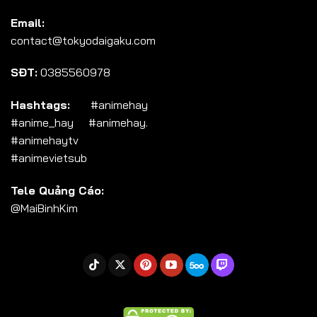
Tập 104
Email:
Tập 105
contact@tokyodaigaku.com
Tập 106
SĐT:
0385560978
Tập 107
Tập 108
Hashtags:
#animehay
#anime_hay #animehay.
Tập 109
#animehaytv
Tập 110
#animevietsub
Tập 111
Tele Quảng Cáo:
Tập 112
@MaiBinhKim
Tập 113
Tập 114
Tập 115
Tập 116