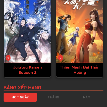
Tập 40
Tập 41
Tập 42
Tập 43
Tập 44
Tập 45
Tập 46
0
0
Tập 47
Jujutsu Kaisen
Thiên Mệnh Đại Thần
Tập 48
Season 2
Hoàng
Tập 49
Tập 50
BẢNG XẾP HẠNG
Tập 51
HOT NGÀY
THÁNG
NĂM
Tập 52