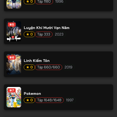
★ 0
Tập 1180
1996
Tập 66
Tập 67
Tập 68
#5
Luyện Khí Mười Vạn Năm
Tập 69
★ 0
Tập 333
2023
Tập 70
Tập 71
#6
Tập 72
Linh Kiếm Tôn
★ 0
Tập 660/660
2019
Tập 73
Tập 74
Tập 75
#7
Pokemon
Tập 76
★ 0
Tập 1648/1648
1997
Tập 77
Tập 78