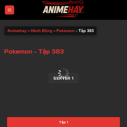
Chuyển
đến
nội
dung
Animehay
»
Hành Động
»
Pokemon
»
Tập 383
Pokemon - Tập 383
00:00 / 00:00
SERVER 1
Tập 1