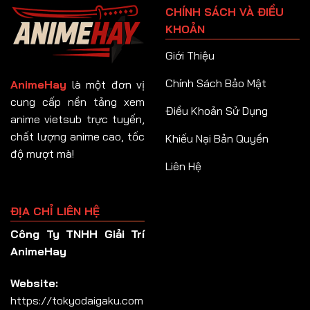
CHÍNH SÁCH VÀ ĐIỀU
Tập 92
KHOẢN
Tập 93
Giới Thiệu
Tập 94
Chính Sách Bảo Mật
AnimeHay
là một đơn vị
Tập 95
cung cấp nền tảng xem
Điều Khoản Sử Dụng
anime vietsub trực tuyến,
Tập 96
chất lượng anime cao, tốc
Khiếu Nại Bản Quyền
Tập 97
độ mượt mà!
Liên Hệ
Tập 98
Tập 99
ĐỊA CHỈ LIÊN HỆ
Tập 100
Công Ty TNHH Giải Trí
Tập 101
AnimeHay
Tập 102
Website:
Tập 103
https://tokyodaigaku.com