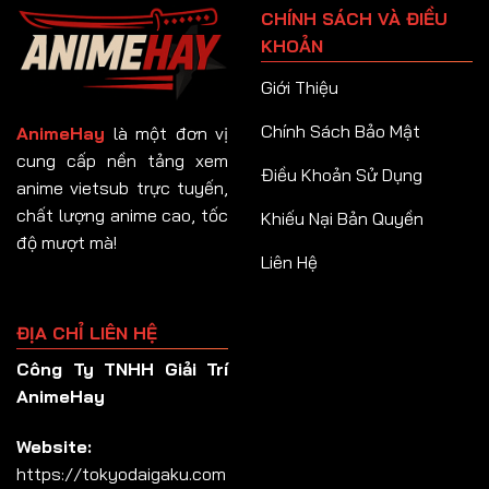
CHÍNH SÁCH VÀ ĐIỀU
Tập 92
KHOẢN
Tập 93
Giới Thiệu
Tập 94
Chính Sách Bảo Mật
AnimeHay
là một đơn vị
Tập 95
cung cấp nền tảng xem
Điều Khoản Sử Dụng
anime vietsub trực tuyến,
Tập 96
chất lượng anime cao, tốc
Khiếu Nại Bản Quyền
Tập 97
độ mượt mà!
Liên Hệ
Tập 98
Tập 99
ĐỊA CHỈ LIÊN HỆ
Tập 100
Công Ty TNHH Giải Trí
Tập 101
AnimeHay
Tập 102
Website:
Tập 103
https://tokyodaigaku.com