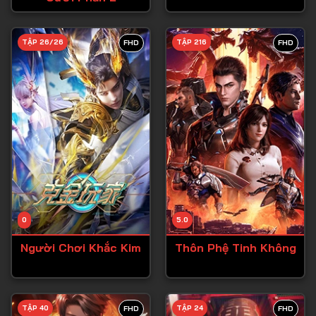
Tập 28
TẬP 26/26
TẬP 216
FHD
FHD
Tập 29
Tập 30
Tập 31
Tập 32
Tập 33
Tập 34
Tập 35
Tập 36
0
5.0
Tập 37
Người Chơi Khắc Kim
Thôn Phệ Tinh Không
Tập 38
Tập 39
TẬP 40
TẬP 24
FHD
FHD