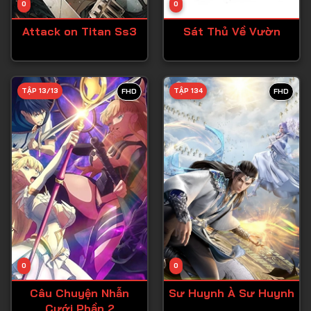
0
0
Tập 15
Attack on Titan Ss3
Sát Thủ Về Vườn
Tập 16
Tập 17
Tập 18
TẬP 13/13
TẬP 134
FHD
FHD
Tập 19
Tập 20
Tập 21
Tập 22
Tập 23
Tập 24
Tập 25
0
0
Tập 26
Câu Chuyện Nhẫn
Sư Huynh À Sư Huynh
Cưới Phần 2
Tập 27