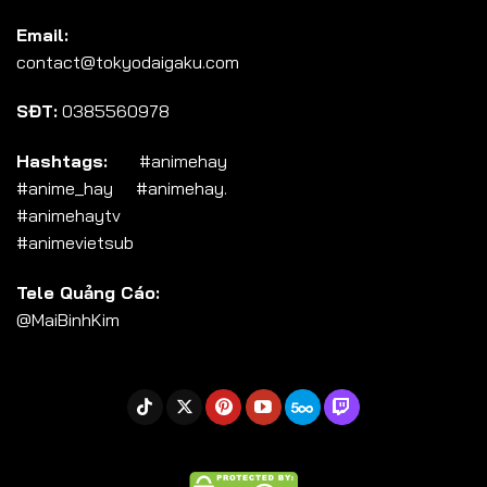
Tập 104
Email:
Tập 105
contact@tokyodaigaku.com
Tập 106
SĐT:
0385560978
Tập 107
Tập 108
Hashtags:
#animehay
#anime_hay #animehay.
Tập 109
#animehaytv
Tập 110
#animevietsub
Tập 111
Tele Quảng Cáo:
Tập 112
@MaiBinhKim
Tập 113
Tập 114
Tập 115
Tập 116