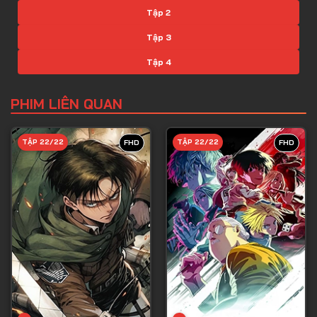
Tập 2
Tập 3
Tập 4
Tập 5
PHIM LIÊN QUAN
Tập 6
Tập 7
TẬP 22/22
TẬP 22/22
FHD
FHD
Tập 8
Tập 9
Tập 10
Tập 11
Tập 12
Tập 13
Tập 14