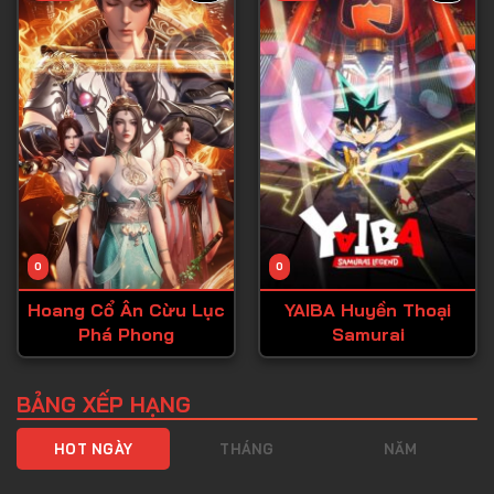
Tập 40
Tập 41
Tập 42
Tập 43
Tập 44
Tập 45
Tập 46
0
0
Tập 47
Hoang Cổ Ân Cừu Lục
YAIBA Huyền Thoại
Tập 48
Phá Phong
Samurai
Tập 49
Tập 50
BẢNG XẾP HẠNG
Tập 51
HOT NGÀY
THÁNG
NĂM
Tập 52