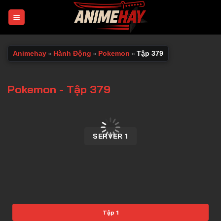
Chuyển
đến
nội
dung
Animehay
»
Hành Động
»
Pokemon
»
Tập 379
Pokemon - Tập 379
00:00 / 00:00
SERVER 1
Tập 1