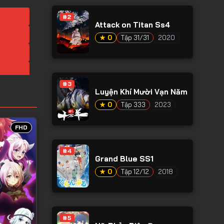
#2
Attack on Titan Ss4
★ 0
Tập 31/31
2020
#3
Luyện Khí Mười Vạn Năm
★ 0
Tập 333
2023
FHD
#4
Grand Blue SS1
★ 0
Tập 12/12
2018
#5