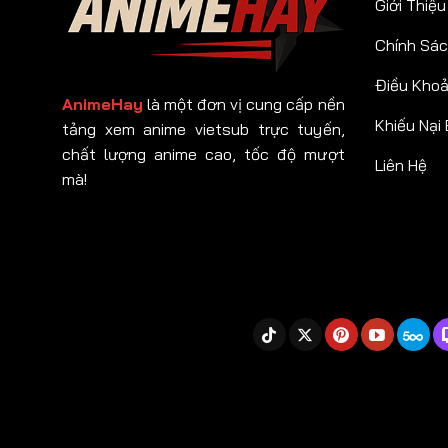
Giới Thiệu
Chính Sác
Điều Kho
AnimeHay
là một đơn vị cung cấp nền
Khiếu Nại
tảng xem anime vietsub trực tuyến,
chất lượng anime cao, tốc độ mượt
Liên Hệ
mà!