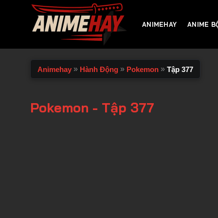
Chuyển
đến
ANIMEHAY
ANIME B
nội
dung
»
»
»
Animehay
Hành Động
Pokemon
Tập 377
Pokemon - Tập 377
00:00 / 00:00