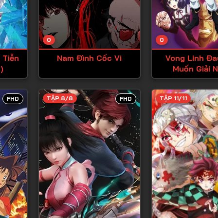
Tập 13
Tập 14
0
0
Tập 15
 Tiễn
Nam Đình Cốc Vi
Vong Linh Đa
Tập 16
)
Muốn Giải 
Tập 17
Tập 18
TẬP 8/8
TẬP 11/11
FHD
FHD
Tập 19
Tập 20
Tập 21
Tập 22
Tập 23
Tập 24