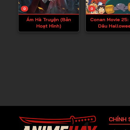
0
0
Ám Hà Truyện (Bản
Conan Movie 25:
Hoạt Hình)
Dâu Hallowe
CHÍNH 