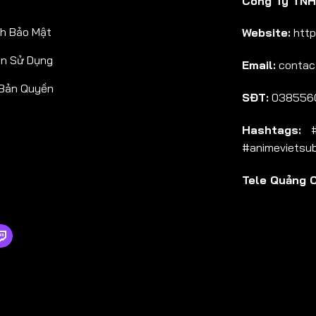
Công Ty TNHH
Tập 38
h Bảo Mật
Website:
http
Tập 39
ản Sử Dụng
Email:
contac
Tập 40
 Bản Quyền
Tập 41
SĐT:
038556
Tập 42
Hashtags:
#a
Tập 43
#animevietsu
Tập 44
Tele Quảng 
Tập 45
Tập 46
Tập 47
Tập 48
Tập 49