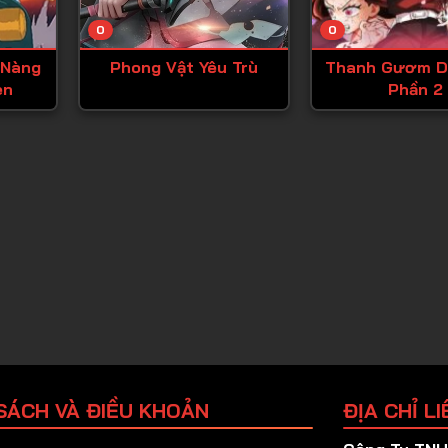
Tập 25
0
0
Tập 26
 Nàng
Phong Vật Yêu Trù
Thanh Gươm D
Tập 27
en
Phần 2
Tập 28
Tập 29
Tập 30
Tập 31
Tập 32
Tập 33
Tập 34
Tập 35
Tập 36
SÁCH VÀ ĐIỀU KHOẢN
ĐỊA CHỈ LI
Tập 37