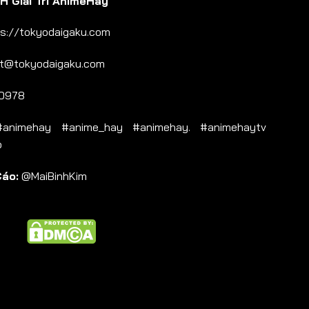
 Giải Trí AnimeHay
s://tokyodaigaku.com
t@tokyodaigaku.com
0978
nimehay #anime_hay #animehay. #animehaytv
b
Cáo:
@MaiBinhKim