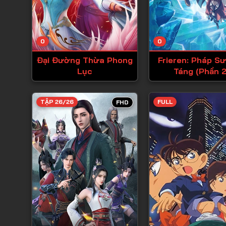
0
0
Đại Đường Thừa Phong
Frieren: Pháp Sư
Lục
Táng (Phần 2
TẬP 26/26
FULL
FHD