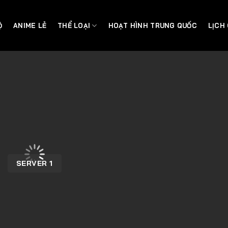
Ộ
ANIME LẺ
THỂ LOẠI
HOẠT HÌNH TRUNG QUỐC
LỊCH
SERVER 1