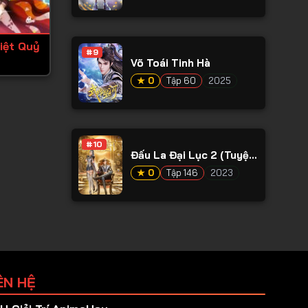
iệt Quỷ
#9
Võ Toái Tinh Hà
★ 0
Tập 60
2025
#10
Đấu La Đại Lục 2 (Tuyệt
Thế Đường Môn)
★ 0
Tập 146
2023
ÊN HỆ