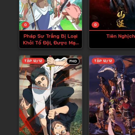
0
0
Pháp Sư Trắng Bị Loại
Tiên Nghịch
Khỏi Tổ Đội, Được Mạo
Hiểm Giả Cấp S Đón
Nhận
TẬP 12/12
TẬP 12/12
FHD