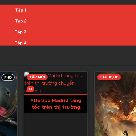
Tập 1
Tập 2
Tập 3
Tập 4
Tập 5
Tập 6
Tập 7
TẬP MỚI
TẬP 16/16
FHD
Tập 8
0
Tập 9
Atletico Madrid tăng
tốc trên thị trường
Tập 10
chuyển nhượng
Tập 11
Tập 12