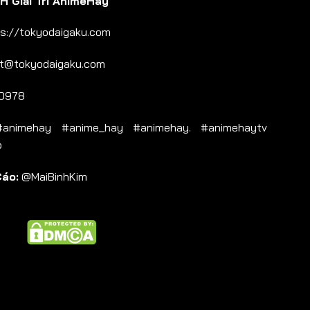
 Giải Trí AnimeHay
s://tokyodaigaku.com
t@tokyodaigaku.com
0978
nimehay #anime_hay #animehay. #animehaytv
b
Cáo:
@MaiBinhKim