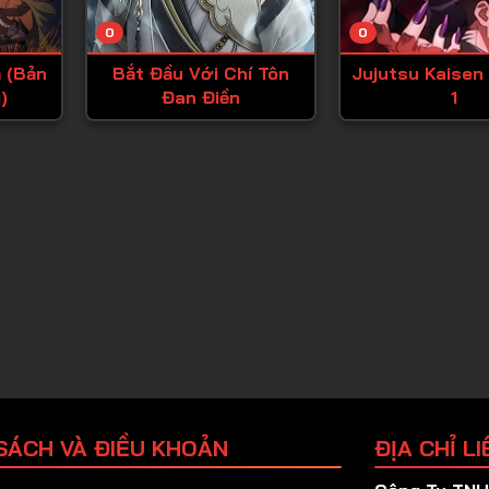
Tập 25
0
0
Tập 26
 (Bản
Bắt Đầu Với Chí Tôn
Jujutsu Kaisen
Tập 27
)
Đan Điền
1
Tập 28
Tập 29
Tập 30
Tập 31
Tập 32
Tập 33
Tập 34
Tập 35
Tập 36
SÁCH VÀ ĐIỀU KHOẢN
ĐỊA CHỈ LI
Tập 37