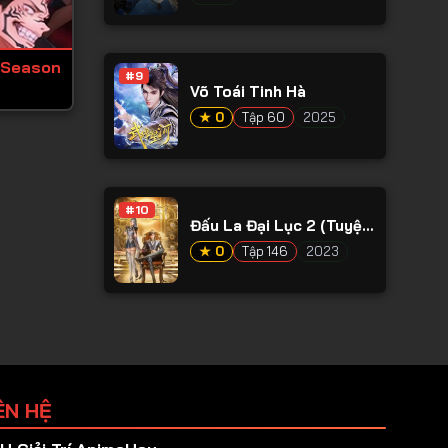
 Season
#9
Võ Toái Tinh Hà
★ 0
Tập 60
2025
#10
Đấu La Đại Lục 2 (Tuyệt
Thế Đường Môn)
★ 0
Tập 146
2023
ÊN HỆ