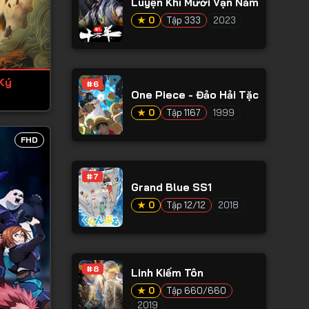
Luyện Khí Mười Vạn Năm
★ 0
Tập 333
2023
Ký
#6
One Piece - Đảo Hải Tặc
★ 0
Tập 1167
1999
FHD
#7
Grand Blue SS1
★ 0
Tập 12/12
2018
#8
Linh Kiếm Tôn
★ 0
Tập 660/660
2019