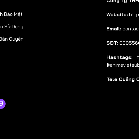
Công Ty TNHH
Tập 38
h Bảo Mật
Website:
http
Tập 39
ản Sử Dụng
Email:
contac
Tập 40
 Bản Quyền
Tập 41
SĐT:
038556
Tập 42
Hashtags:
#a
Tập 43
#animevietsu
Tập 44
Tele Quảng 
Tập 45
Tập 46
Tập 47
Tập 48
Tập 49