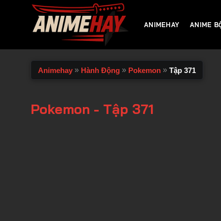
Chuyển
đến
ANIMEHAY
ANIME B
nội
dung
»
»
»
Animehay
Hành Động
Pokemon
Tập 371
Pokemon - Tập 371
00:00 / 00:00