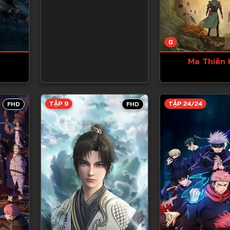
Tập 13
Tập 14
0
Tập 15
Ma Thiên 
Tập 16
Tập 17
Tập 18
TẬP 9
TẬP 24/24
FHD
FHD
Tập 19
Tập 20
Tập 21
Tập 22
Tập 23
Tập 24