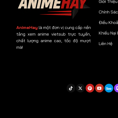
Giới Thiệu
Chính Sác
Điều Kho
AnimeHay
là một đơn vị cung cấp nền
Khiếu Nại
tảng xem anime vietsub trực tuyến,
chất lượng anime cao, tốc độ mượt
Liên Hệ
mà!