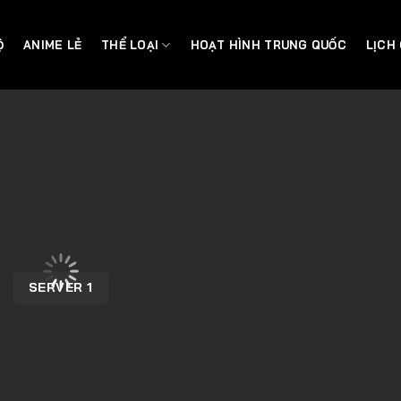
Ộ
ANIME LẺ
THỂ LOẠI
HOẠT HÌNH TRUNG QUỐC
LỊCH
SERVER 1