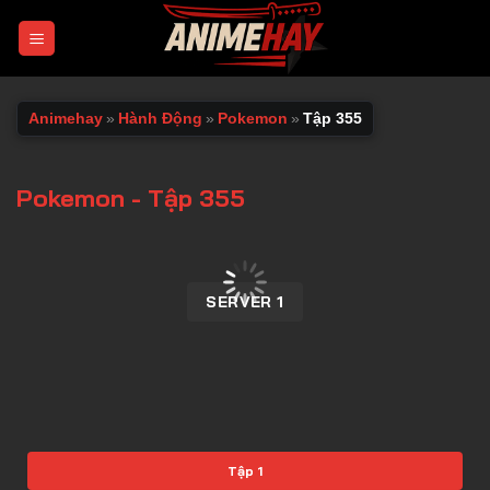
Chuyển
đến
nội
dung
Animehay
»
Hành Động
»
Pokemon
»
Tập 355
Pokemon - Tập 355
00:00 / 00:00
SERVER 1
Tập 1