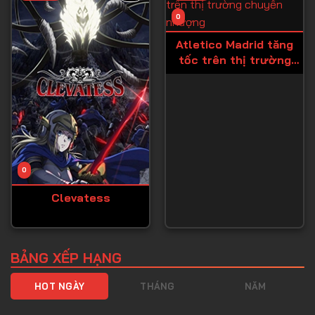
Tập 40
0
Tập 41
Atletico Madrid tăng
Tập 42
tốc trên thị trường
chuyển nhượng
Tập 43
Tập 44
Tập 45
Tập 46
0
Tập 47
Clevatess
Tập 48
Tập 49
Tập 50
BẢNG XẾP HẠNG
Tập 51
HOT NGÀY
THÁNG
NĂM
Tập 52