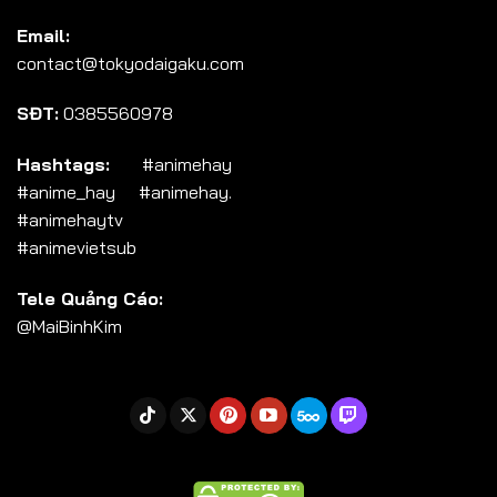
Tập 104
Email:
Tập 105
contact@tokyodaigaku.com
Tập 106
SĐT:
0385560978
Tập 107
Tập 108
Hashtags:
#animehay
#anime_hay #animehay.
Tập 109
#animehaytv
Tập 110
#animevietsub
Tập 111
Tele Quảng Cáo:
Tập 112
@MaiBinhKim
Tập 113
Tập 114
Tập 115
Tập 116