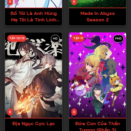
0
0
Tập 15
Bố Tôi Là Anh Hùng
Made In Abyss
Tập 16
Mẹ Tôi Là Tinh Linh
Season 2
Còn Tôi Là Cô Gái
Tập 17
Chuyển Sinh
Tập 18
TẬP 13/13
TẬP 11
HD
FHD
Tập 19
Tập 20
Tập 21
Tập 22
Tập 23
Tập 24
Tập 25
0
0
Tập 26
Địa Ngục Cực Lạc
Đứa Con Của Thần
Tượng (Phần 3)
Tập 27