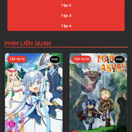
Tập 2
Tập 3
Tập 4
Tập 5
PHIM LIÊN QUAN
Tập 6
Tập 7
TẬP 12/12
TẬP 12/12
FHD
FHD
Tập 8
Tập 9
Tập 10
Tập 11
Tập 12
Tập 13
Tập 14