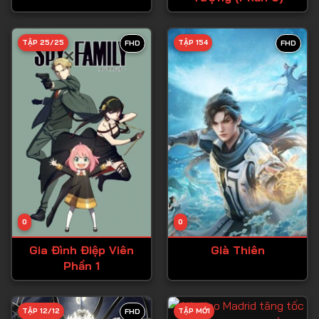
Tập 28
TẬP 25/25
TẬP 154
FHD
FHD
Tập 29
Tập 30
Tập 31
Tập 32
Tập 33
Tập 34
Tập 35
Tập 36
0
0
Tập 37
Gia Đình Điệp Viên
Già Thiên
Phần 1
Tập 38
Tập 39
TẬP 12/12
TẬP MỚI
FHD