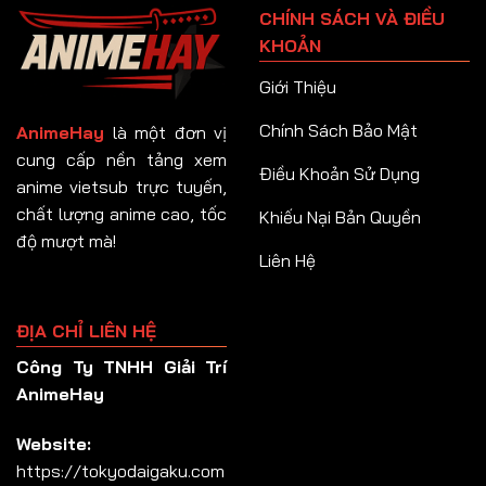
CHÍNH SÁCH VÀ ĐIỀU
Tập 92
KHOẢN
Tập 93
Giới Thiệu
Tập 94
Chính Sách Bảo Mật
AnimeHay
là một đơn vị
Tập 95
cung cấp nền tảng xem
Điều Khoản Sử Dụng
anime vietsub trực tuyến,
Tập 96
chất lượng anime cao, tốc
Khiếu Nại Bản Quyền
Tập 97
độ mượt mà!
Liên Hệ
Tập 98
Tập 99
ĐỊA CHỈ LIÊN HỆ
Tập 100
Công Ty TNHH Giải Trí
Tập 101
AnimeHay
Tập 102
Website:
Tập 103
https://tokyodaigaku.com