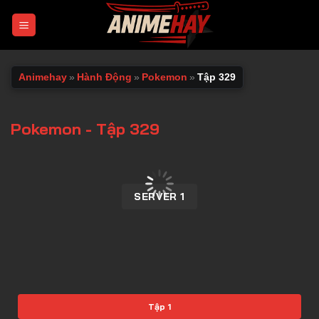
Chuyển
đến
nội
dung
Animehay
»
Hành Động
»
Pokemon
»
Tập 329
Pokemon - Tập 329
00:00 / 00:00
SERVER 1
Tập 1