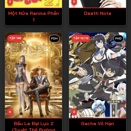
0
0
Tập 15
Một Nửa Ranma Phần
Death Note
Tập 16
1
Tập 17
Tập 18
TẬP 146
TẬP 12/12
FDH
FHD
Tập 19
Tập 20
Tập 21
Tập 22
Tập 23
Tập 24
Tập 25
0
0
Tập 26
Đấu La Đại Lục 2
Gacha Vô Hạn
(Tuyệt Thế Đường
Tập 27