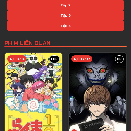
Tập 2
Tập 3
Tập 4
Tập 5
PHIM LIÊN QUAN
Tập 6
Tập 7
TẬP 12/12
TẬP 37/37
FHD
HD
Tập 8
Tập 9
Tập 10
Tập 11
Tập 12
Tập 13
Tập 14