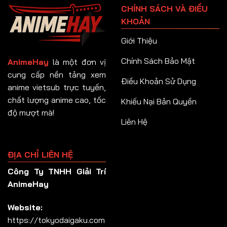
CHÍNH SÁCH VÀ ĐIỀU
Tập 92
KHOẢN
Tập 93
Giới Thiệu
Tập 94
Chính Sách Bảo Mật
AnimeHay
là một đơn vị
Tập 95
cung cấp nền tảng xem
Điều Khoản Sử Dụng
anime vietsub trực tuyến,
Tập 96
chất lượng anime cao, tốc
Khiếu Nại Bản Quyền
Tập 97
độ mượt mà!
Liên Hệ
Tập 98
Tập 99
ĐỊA CHỈ LIÊN HỆ
Tập 100
Công Ty TNHH Giải Trí
Tập 101
AnimeHay
Tập 102
Website:
Tập 103
https://tokyodaigaku.com