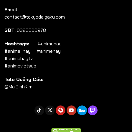
Tập 104
Email:
Tập 105
contact@tokyodaigaku.com
Tập 106
SĐT:
0385560978
Tập 107
Tập 108
Hashtags:
#animehay
#anime_hay #animehay.
Tập 109
#animehaytv
Tập 110
#animevietsub
Tập 111
Tele Quảng Cáo:
Tập 112
@MaiBinhKim
Tập 113
Tập 114
Tập 115
Tập 116