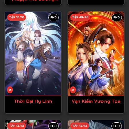
Môn)
Tập 28
TẬP 16/16
TẬP 40/40
FHD
FHD
Tập 29
Tập 30
Tập 31
Tập 32
Tập 33
Tập 34
Tập 35
Tập 36
0
0
Tập 37
Thời Đại Hy Linh
Vạn Kiếm Vương Tọa
Tập 38
Tập 39
TẬP 12/12
TẬP 12/12
FHD
FHD