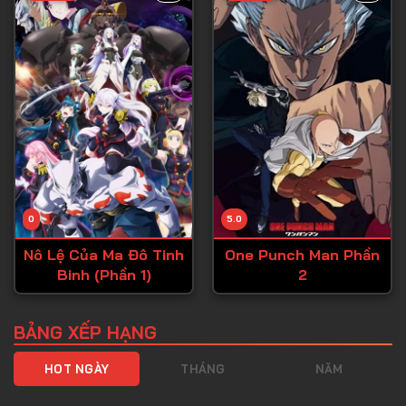
Tập 40
Tập 41
Tập 42
Tập 43
Tập 44
Tập 45
Tập 46
0
5.0
Tập 47
Nô Lệ Của Ma Đô Tinh
One Punch Man Phần
Tập 48
Binh (Phần 1)
2
Tập 49
Tập 50
BẢNG XẾP HẠNG
Tập 51
HOT NGÀY
THÁNG
NĂM
Tập 52