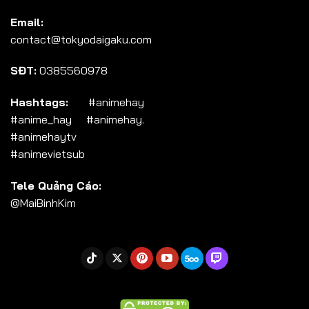
Tập 104
Email:
Tập 105
contact@tokyodaigaku.com
Tập 106
SĐT:
0385560978
Tập 107
Tập 108
Hashtags:
#animehay
#anime_hay #animehay.
Tập 109
#animehaytv
Tập 110
#animevietsub
Tập 111
Tele Quảng Cáo:
Tập 112
@MaiBinhKim
Tập 113
Tập 114
Tập 115
Tập 116