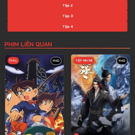
Tập 2
Tập 3
Tập 4
Tập 5
PHIM LIÊN QUAN
Tập 6
Tập 7
FULL
TẬP 48/48
FHD
FHD
Tập 8
Tập 9
Tập 10
Tập 11
Tập 12
Tập 13
Tập 14