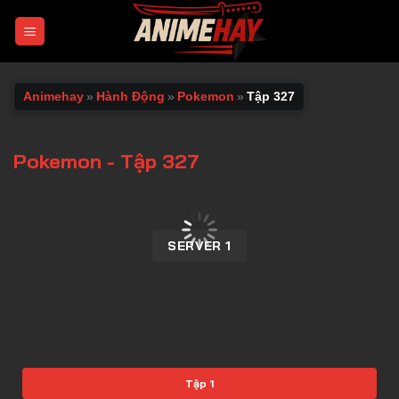
Chuyển
đến
nội
dung
Animehay
»
Hành Động
»
Pokemon
»
Tập 327
Pokemon - Tập 327
00:00 / 00:00
SERVER 1
Tập 1