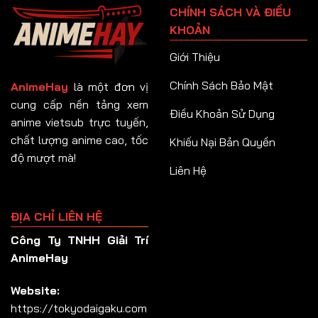
CHÍNH SÁCH VÀ ĐIỀU
Tập 92
KHOẢN
Tập 93
Giới Thiệu
Tập 94
Chính Sách Bảo Mật
AnimeHay
là một đơn vị
Tập 95
cung cấp nền tảng xem
Điều Khoản Sử Dụng
anime vietsub trực tuyến,
Tập 96
chất lượng anime cao, tốc
Khiếu Nại Bản Quyền
Tập 97
độ mượt mà!
Liên Hệ
Tập 98
Tập 99
ĐỊA CHỈ LIÊN HỆ
Tập 100
Công Ty TNHH Giải Trí
Tập 101
AnimeHay
Tập 102
Website:
Tập 103
https://tokyodaigaku.com