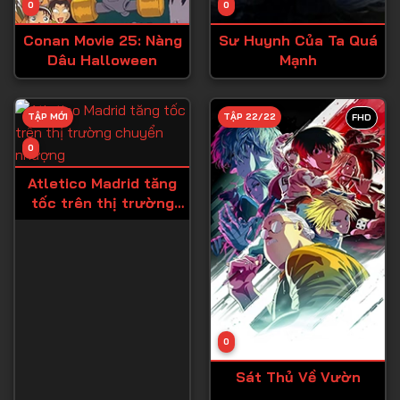
0
0
Tập 15
Conan Movie 25: Nàng
Sư Huynh Của Ta Quá
Tập 16
Dâu Halloween
Mạnh
Tập 17
Tập 18
TẬP MỚI
TẬP 22/22
FHD
Tập 19
0
Tập 20
Atletico Madrid tăng
tốc trên thị trường
Tập 21
chuyển nhượng
Tập 22
Tập 23
Tập 24
Tập 25
0
Tập 26
Sát Thủ Về Vườn
Tập 27