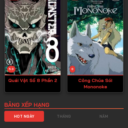
Tập 40
Tập 41
Tập 42
Tập 43
Tập 44
Tập 45
Tập 46
5.0
0
Tập 47
Quái Vật Số 8 Phần 2
Công Chúa Sói
Tập 48
Mononoke
Tập 49
Tập 50
BẢNG XẾP HẠNG
Tập 51
HOT NGÀY
THÁNG
NĂM
Tập 52