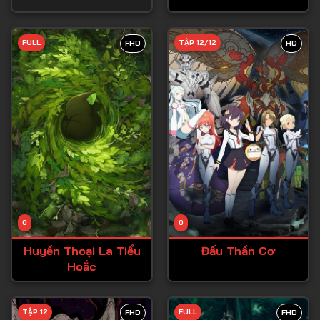
Tập 28
FULL
TẬP 12/12
FHD
HD
Tập 29
Tập 30
Tập 31
Tập 32
Tập 33
Tập 34
Tập 35
Tập 36
0
0
Tập 37
Huyền Thoại La Tiểu
Đấu Thần Cơ
Hoắc
Tập 38
Tập 39
TẬP 12
FULL
FHD
FHD