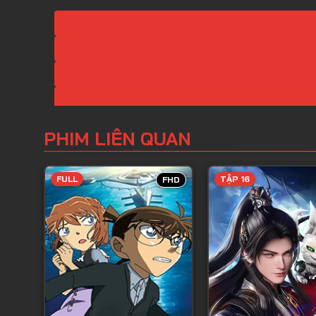
PHIM LIÊN QUAN
FULL
TẬP 16
FHD