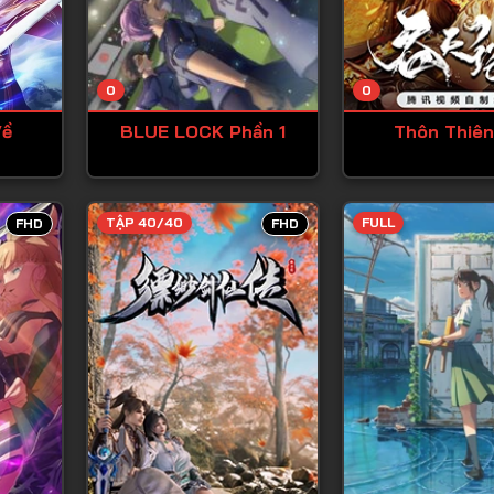
Tập 13
Tập 14
0
0
Tập 15
Về
BLUE LOCK Phần 1
Thôn Thiên
Tập 16
Tập 17
Tập 18
TẬP 40/40
FULL
FHD
FHD
Tập 19
Tập 20
Tập 21
Tập 22
Tập 23
Tập 24