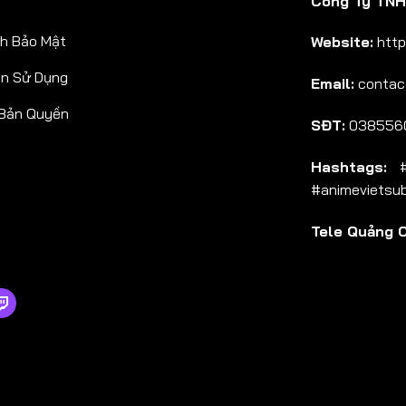
Công Ty TNHH
Tập 38
h Bảo Mật
Website:
http
Tập 39
ản Sử Dụng
Email:
contac
Tập 40
 Bản Quyền
Tập 41
SĐT:
038556
Tập 42
Hashtags:
#a
Tập 43
#animevietsu
Tập 44
Tele Quảng 
Tập 45
Tập 46
Tập 47
Tập 48
Tập 49