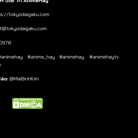
 Giải Trí AnimeHay
s://tokyodaigaku.com
t@tokyodaigaku.com
0978
nimehay #anime_hay #animehay. #animehaytv
b
Cáo:
@MaiBinhKim