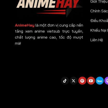
Giới Thiệu
Chính Sác
Điều Kho
AnimeHay
là một đơn vị cung cấp nền
Khiếu Nại
tảng xem anime vietsub trực tuyến,
chất lượng anime cao, tốc độ mượt
Liên Hệ
mà!