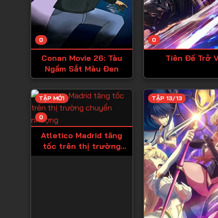
0
0
Conan Movie 26: Tàu
Tiên Đế Trở 
Ngầm Sắt Màu Đen
TẬP MỚI
TẬP 13/13
0
Atletico Madrid tăng
tốc trên thị trường
chuyển nhượng