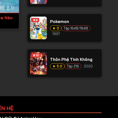
ửa Nào
#9
Pokemon
★ 0
Tập 1648/1648
1997
#10
Thôn Phệ Tinh Không
★ 5.0
Tập 216
2020
ÊN HỆ