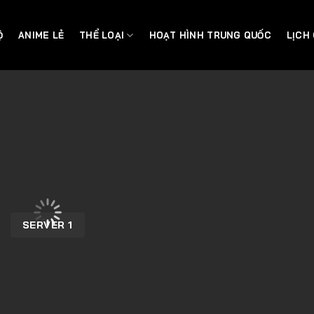
Ộ
ANIME LẺ
THỂ LOẠI
HOẠT HÌNH TRUNG QUỐC
LỊCH
SERVER 1