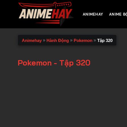
Chuyển
đến
ANIMEHAY
ANIME B
nội
dung
»
»
»
Animehay
Hành Động
Pokemon
Tập 320
Pokemon - Tập 320
00:00 / 00:00