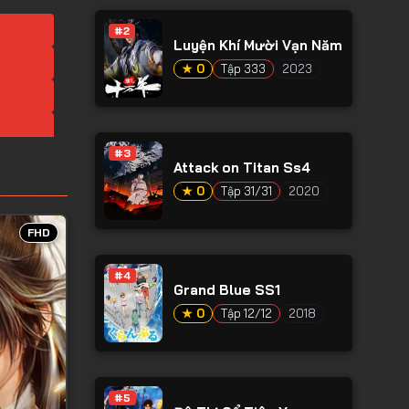
#2
Luyện Khí Mười Vạn Năm
★ 0
Tập 333
2023
#3
Attack on Titan Ss4
★ 0
Tập 31/31
2020
FHD
#4
Grand Blue SS1
★ 0
Tập 12/12
2018
#5