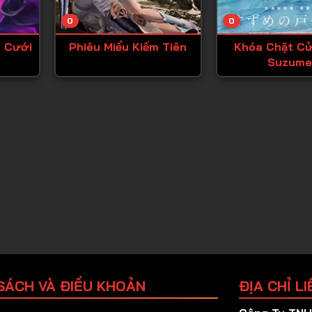
Tập 25
0
0
Tập 26
 Cưới
Phiêu Miểu Kiếm Tiên
Khóa Chặt C
Tập 27
Suzume
Tập 28
Tập 29
Tập 30
Tập 31
Tập 32
Tập 33
Tập 34
Tập 35
Tập 36
SÁCH VÀ ĐIỀU KHOẢN
ĐỊA CHỈ LI
Tập 37