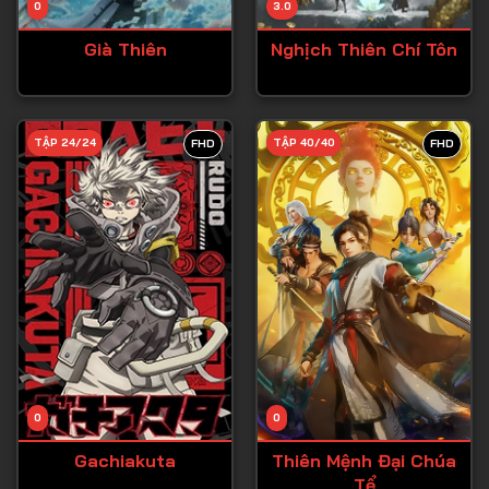
0
3.0
Tập 15
Già Thiên
Nghịch Thiên Chí Tôn
Tập 16
Tập 17
Tập 18
TẬP 24/24
TẬP 40/40
FHD
FHD
Tập 19
Tập 20
Tập 21
Tập 22
Tập 23
Tập 24
Tập 25
0
0
Tập 26
Gachiakuta
Thiên Mệnh Đại Chúa
Tể
Tập 27