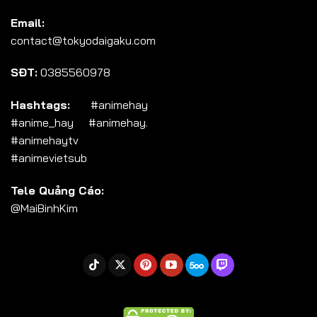
Tập 104
Email:
Tập 105
contact@tokyodaigaku.com
Tập 106
SĐT:
0385560978
Tập 107
Tập 108
Hashtags:
#animehay
#anime_hay #animehay.
Tập 109
#animehaytv
Tập 110
#animevietsub
Tập 111
Tele Quảng Cáo:
Tập 112
@MaiBinhKim
Tập 113
Tập 114
Tập 115
Tập 116