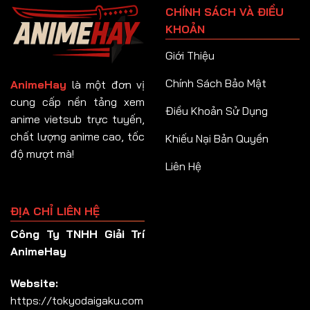
CHÍNH SÁCH VÀ ĐIỀU
Tập 92
KHOẢN
Tập 93
Giới Thiệu
Tập 94
Chính Sách Bảo Mật
AnimeHay
là một đơn vị
Tập 95
cung cấp nền tảng xem
Điều Khoản Sử Dụng
anime vietsub trực tuyến,
Tập 96
chất lượng anime cao, tốc
Khiếu Nại Bản Quyền
Tập 97
độ mượt mà!
Liên Hệ
Tập 98
Tập 99
ĐỊA CHỈ LIÊN HỆ
Tập 100
Công Ty TNHH Giải Trí
Tập 101
AnimeHay
Tập 102
Website:
Tập 103
https://tokyodaigaku.com