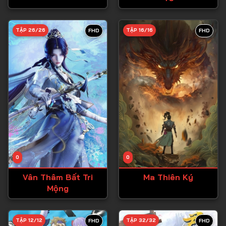
Tập 28
TẬP 26/26
TẬP 16/16
FHD
FHD
Tập 29
Tập 30
Tập 31
Tập 32
Tập 33
Tập 34
Tập 35
Tập 36
0
0
Tập 37
Vân Thâm Bất Tri
Ma Thiên Ký
Mộng
Tập 38
Tập 39
TẬP 12/12
TẬP 32/32
FHD
FHD