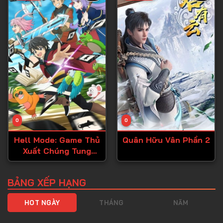
Tập 40
Tập 41
Tập 42
Tập 43
Tập 44
Tập 45
Tập 46
0
0
Tập 47
Hell Mode: Game Thủ
Quân Hữu Vân Phần 2
Tập 48
Xuất Chúng Tung
Tập 49
Hoành Chốn Dị Giới
Hỗn Nguyên
Tập 50
BẢNG XẾP HẠNG
Tập 51
HOT NGÀY
THÁNG
NĂM
Tập 52