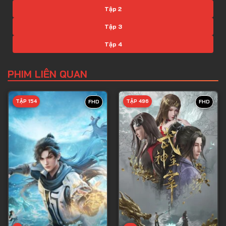
Tập 2
Tập 3
Tập 4
Tập 5
PHIM LIÊN QUAN
Tập 6
Tập 7
TẬP 154
TẬP 496
FHD
FHD
Tập 8
Tập 9
Tập 10
Tập 11
Tập 12
Tập 13
Tập 14