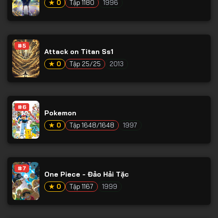
★ 0
Tập 1180
1996
Tập 66
Tập 67
Tập 68
#5
Attack on Titan Ss1
Tập 69
★ 0
Tập 25/25
2013
Tập 70
Tập 71
#6
Tập 72
Pokemon
★ 0
Tập 1648/1648
1997
Tập 73
Tập 74
Tập 75
#7
One Piece - Đảo Hải Tặc
Tập 76
★ 0
Tập 1167
1999
Tập 77
Tập 78