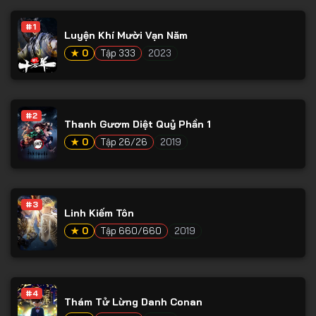
Tập 53
#1
Tập 54
Luyện Khí Mười Vạn Năm
★ 0
Tập 333
2023
Tập 55
Tập 56
Tập 57
#2
Thanh Gươm Diệt Quỷ Phần 1
Tập 58
★ 0
Tập 26/26
2019
Tập 59
Tập 60
#3
Tập 61
Linh Kiếm Tôn
Tập 62
★ 0
Tập 660/660
2019
Tập 63
Tập 64
#4
Thám Tử Lừng Danh Conan
Tập 65