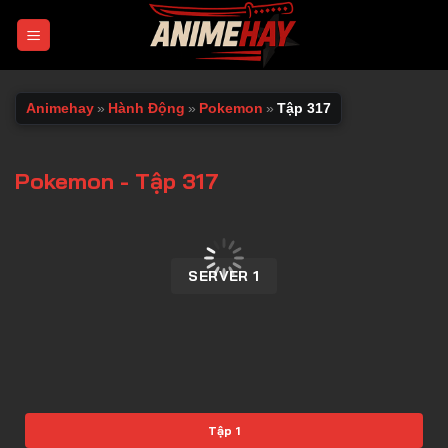
Chuyển
đến
nội
dung
Animehay
»
Hành Động
»
Pokemon
»
Tập 317
Pokemon - Tập 317
00:00 / 00:00
SERVER 1
Tập 1