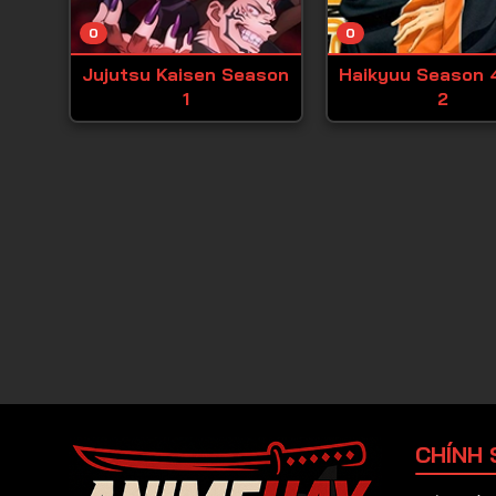
0
0
Jujutsu Kaisen Season
Haikyuu Season 
1
2
CHÍNH 