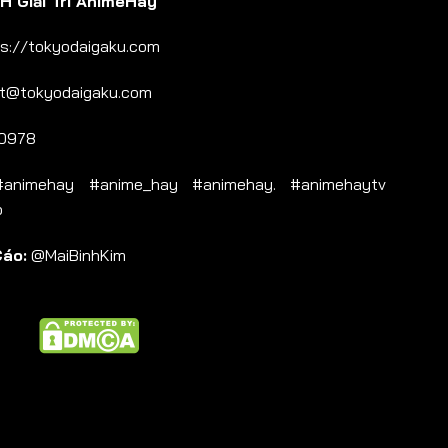
 Giải Trí AnimeHay
s://tokyodaigaku.com
t@tokyodaigaku.com
0978
nimehay #anime_hay #animehay. #animehaytv
b
Cáo:
@MaiBinhKim