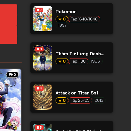
#2
Pokemon
★ 0
Tập 1648/1648
1997
#3
Thám Tử Lừng Danh
Conan
★ 0
Tập 1180
1996
FHD
#4
Attack on Titan Ss1
★ 0
Tập 25/25
2013
#5