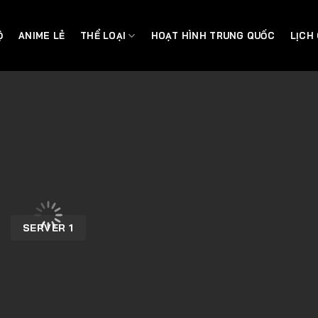
Ộ
ANIME LẺ
THỂ LOẠI
HOẠT HÌNH TRUNG QUỐC
LỊCH
SERVER 1