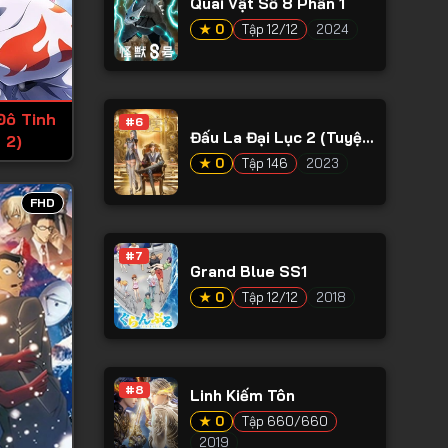
Quái Vật Số 8 Phần 1
★ 0
Tập 12/12
2024
Đô Tinh
#6
Đấu La Đại Lục 2 (Tuyệt
 2)
Thế Đường Môn)
★ 0
Tập 146
2023
FHD
#7
Grand Blue SS1
★ 0
Tập 12/12
2018
#8
Linh Kiếm Tôn
★ 0
Tập 660/660
2019