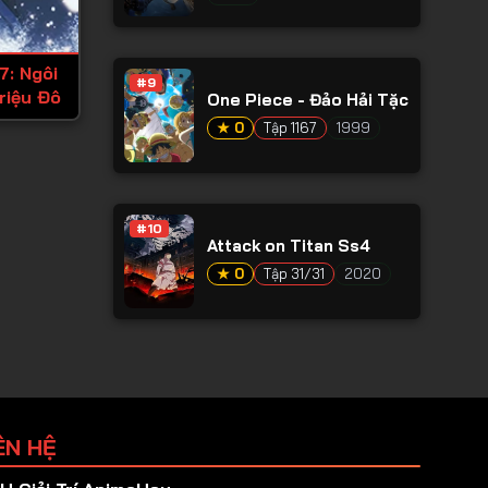
7: Ngôi
#9
riệu Đô
One Piece - Đảo Hải Tặc
★ 0
Tập 1167
1999
#10
Attack on Titan Ss4
★ 0
Tập 31/31
2020
ÊN HỆ