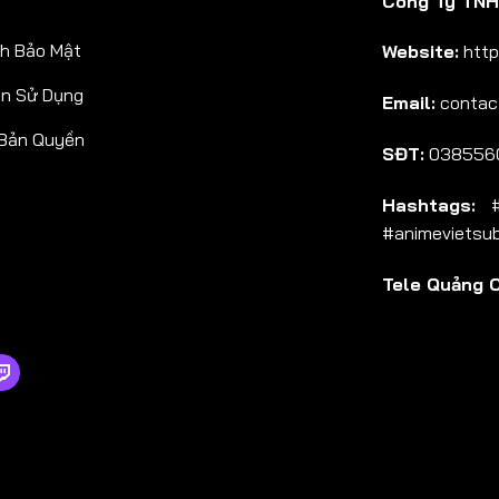
Công Ty TNHH
Tập 38
h Bảo Mật
Website:
http
Tập 39
ản Sử Dụng
Email:
contac
Tập 40
 Bản Quyền
Tập 41
SĐT:
038556
Tập 42
Hashtags:
#a
Tập 43
#animevietsu
Tập 44
Tele Quảng 
Tập 45
Tập 46
Tập 47
Tập 48
Tập 49