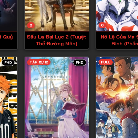
Tập 13
Tập 14
0
0
Tập 15
t Quỷ
Đấu La Đại Lục 2 (Tuyệt
Nô Lệ Của Ma 
Tập 16
Thế Đường Môn)
Binh (Phần
Tập 17
Tập 18
TẬP 12/12
FULL
FHD
FHD
Tập 19
Tập 20
Tập 21
Tập 22
Tập 23
Tập 24