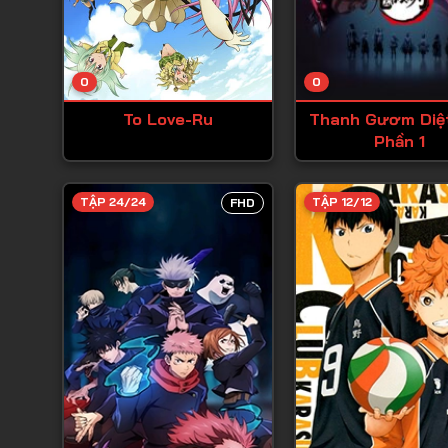
0
0
To Love-Ru
Thanh Gươm Diệ
Phần 1
TẬP 24/24
TẬP 12/12
FHD