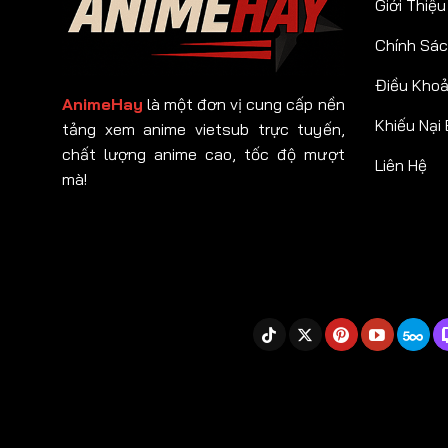
Giới Thiệu
Chính Sác
Điều Kho
AnimeHay
là một đơn vị cung cấp nền
Khiếu Nại
tảng xem anime vietsub trực tuyến,
chất lượng anime cao, tốc độ mượt
Liên Hệ
mà!