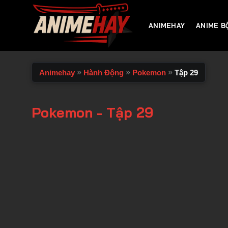
Chuyển
đến
ANIMEHAY
ANIME B
nội
dung
»
»
»
Animehay
Hành Động
Pokemon
Tập 29
Pokemon - Tập 29
00:00 / 00:00