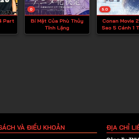
Tập 25
0
5.0
Tập 26
4 Part
Bí Mật Của Phù Thủy
Conan Movie 2
Tập 27
Tĩnh Lặng
Sao 5 Cánh 1 T
Tập 28
Tập 29
Tập 30
Tập 31
Tập 32
Tập 33
Tập 34
Tập 35
Tập 36
SÁCH VÀ ĐIỀU KHOẢN
ĐỊA CHỈ LI
Tập 37