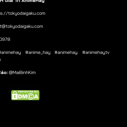
 Giải Trí AnimeHay
s://tokyodaigaku.com
t@tokyodaigaku.com
0978
nimehay #anime_hay #animehay. #animehaytv
b
Cáo:
@MaiBinhKim