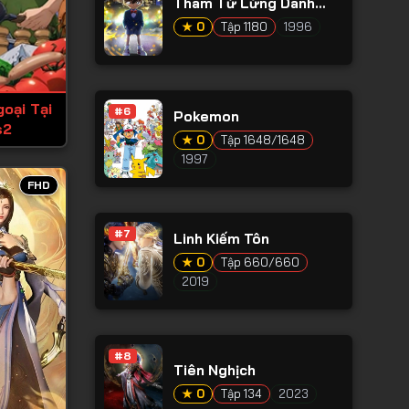
Thám Tử Lừng Danh
Conan
★ 0
Tập 1180
1996
oại Tại
#6
Pokemon
s2
★ 0
Tập 1648/1648
1997
FHD
#7
Linh Kiếm Tôn
★ 0
Tập 660/660
2019
#8
Tiên Nghịch
★ 0
Tập 134
2023