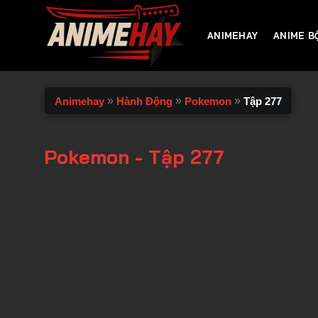
Chuyển
đến
ANIMEHAY
ANIME B
nội
dung
»
»
»
Animehay
Hành Động
Pokemon
Tập 277
Pokemon - Tập 277
00:00 / 00:00