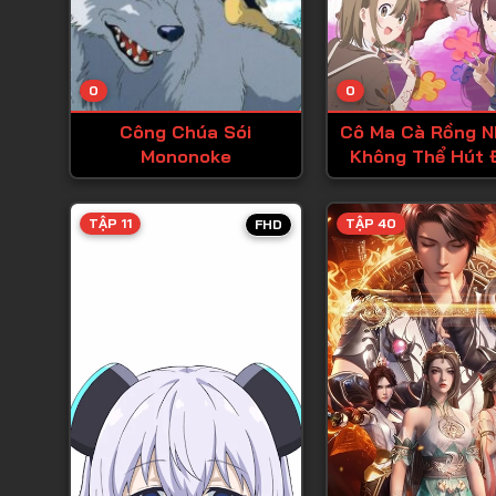
0
0
Công Chúa Sói
Cô Ma Cà Rồng N
Mononoke
Không Thể Hút 
Cách
TẬP 11
TẬP 40
FHD