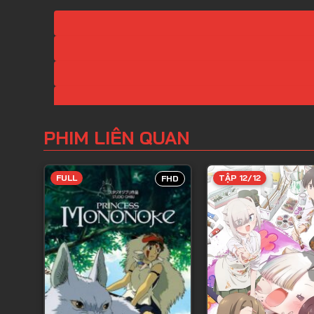
PHIM LIÊN QUAN
FULL
TẬP 12/12
FHD