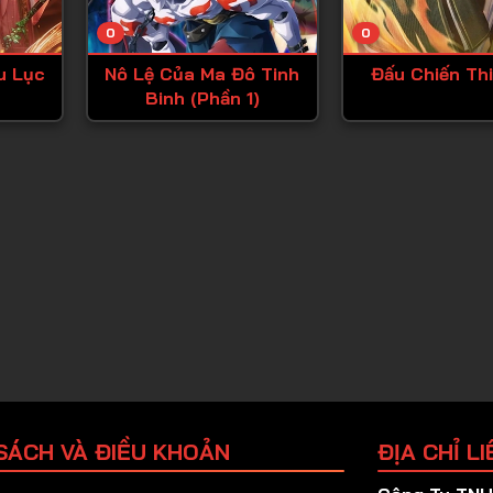
Tập 25
0
0
Tập 26
u Lục
Nô Lệ Của Ma Đô Tinh
Đấu Chiến Th
Tập 27
Binh (Phần 1)
Tập 28
Tập 29
Tập 30
Tập 31
Tập 32
Tập 33
Tập 34
Tập 35
Tập 36
SÁCH VÀ ĐIỀU KHOẢN
ĐỊA CHỈ LI
Tập 37