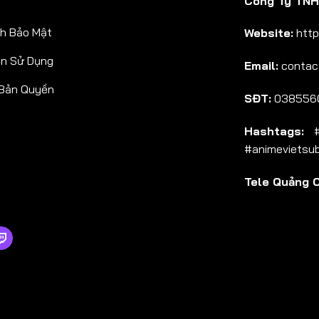
Công Ty TNHH
Tập 38
h Bảo Mật
Website:
http
Tập 39
ản Sử Dụng
Email:
contac
Tập 40
 Bản Quyền
Tập 41
SĐT:
038556
Tập 42
Hashtags:
#a
Tập 43
#animevietsu
Tập 44
Tele Quảng 
Tập 45
Tập 46
Tập 47
Tập 48
Tập 49