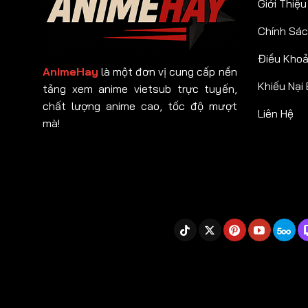
Giới Thiệu
Chính Sác
Điều Kho
AnimeHay
là một đơn vị cung cấp nền
Khiếu Nại
tảng xem anime vietsub trực tuyến,
chất lượng anime cao, tốc độ mượt
Liên Hệ
mà!