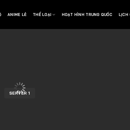
Ộ
ANIME LẺ
THỂ LOẠI
HOẠT HÌNH TRUNG QUỐC
LỊCH
SERVER 1