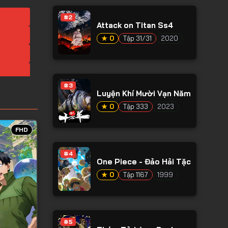
#2
Attack on Titan Ss4
★ 0
Tập 31/31
2020
#3
Luyện Khí Mười Vạn Năm
★ 0
Tập 333
2023
FHD
#4
One Piece - Đảo Hải Tặc
★ 0
Tập 1167
1999
#5