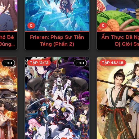
Tập 13
Tập 14
0
0
Tập 15
hỏ Bé
Frieren: Pháp Sư Tiễn
Ẩm Thực Dã Ng
Tập 16
Đúng
Táng (Phần 2)
Dị Giới S
Tập 17
Tập 18
TẬP 12/12
TẬP 48/48
FHD
FHD
Tập 19
Tập 20
Tập 21
Tập 22
Tập 23
Tập 24