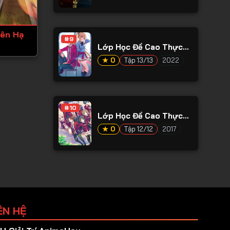
iên Hạ
#9
Lớp Học Đề Cao Thực
Lực Ss2
★ 0
Tập 13/13
2022
#10
Lớp Học Đề Cao Thực
Lực Ss1
★ 0
Tập 12/12
2017
ÊN HỆ