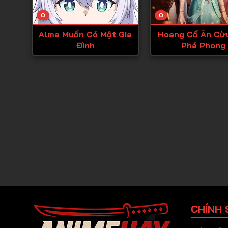
0
0
Alma Muốn Có Một Gia
Hoang Cổ Ân Cừ
Đình
Phá Phong
CHÍNH 