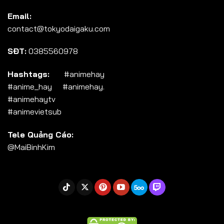
Tập 104
Email:
Tập 105
contact@tokyodaigaku.com
Tập 106
SĐT:
0385560978
Tập 107
Tập 108
Hashtags:
#animehay
#anime_hay #animehay.
Tập 109
#animehaytv
Tập 110
#animevietsub
Tập 111
Tele Quảng Cáo:
Tập 112
@MaiBinhKim
Tập 113
Tập 114
Tập 115
Tập 116