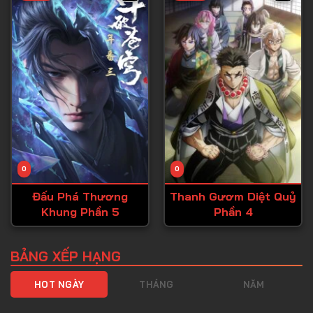
Tập 40
Tập 41
Tập 42
Tập 43
Tập 44
Tập 45
Tập 46
0
0
Tập 47
Đấu Phá Thương
Thanh Gươm Diệt Quỷ
Tập 48
Khung Phần 5
Phần 4
Tập 49
Tập 50
BẢNG XẾP HẠNG
Tập 51
HOT NGÀY
THÁNG
NĂM
Tập 52