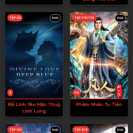
Tập 28
TẬP 20
TẬP 176/176
FHD
FHD
Tập 29
Tập 30
Tập 31
Tập 32
Tập 33
Tập 34
Tập 35
Tập 36
0
4.0
Tập 37
Đế Linh Yêu Mặc Thuỷ
Phàm Nhân Tu Tiên
Linh Lung
Tập 38
Tập 39
TẬP 194
TẬP 8/8
FHD
FHD