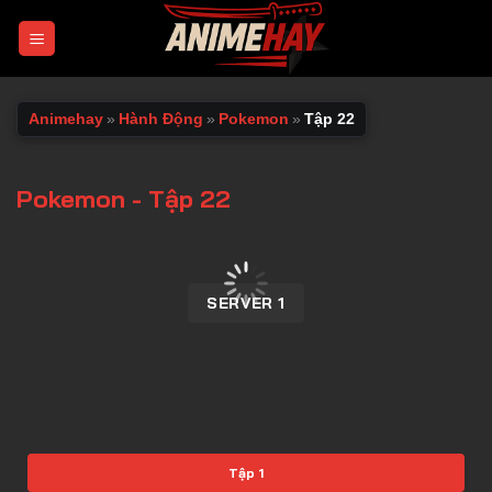
Chuyển
đến
nội
dung
Animehay
»
Hành Động
»
Pokemon
»
Tập 22
Pokemon - Tập 22
00:00 / 00:00
SERVER 1
Tập 1