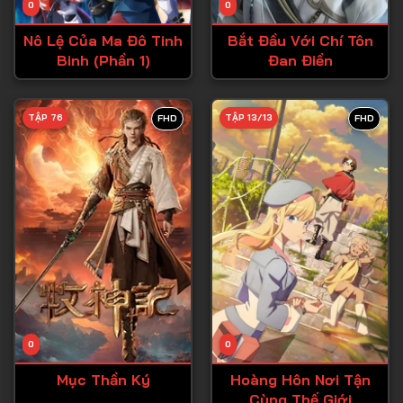
0
0
Tập 15
Nô Lệ Của Ma Đô Tinh
Bắt Đầu Với Chí Tôn
Tập 16
Binh (Phần 1)
Đan Điền
Tập 17
Tập 18
TẬP 76
TẬP 13/13
FHD
FHD
Tập 19
Tập 20
Tập 21
Tập 22
Tập 23
Tập 24
Tập 25
0
0
Tập 26
Mục Thần Ký
Hoàng Hôn Nơi Tận
Cùng Thế Giới
Tập 27