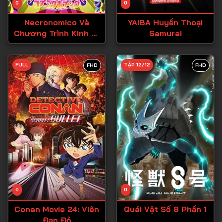
0
0
Tập 15
Necronomico Và
YAIBA Huyền Thoại
Tập 16
Chương Trình Kinh Dị
Samurai
Vũ Trụ
Tập 17
Tập 18
FULL
TẬP 12/12
FHD
FHD
Tập 19
Tập 20
Tập 21
Tập 22
Tập 23
Tập 24
Tập 25
0
0
Tập 26
Conan Movie 24: Viên
Quái Vật Số 8 Phần 1
Đạn Đỏ
Tập 27