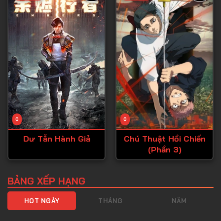
Tập 40
Tập 41
Tập 42
Tập 43
Tập 44
Tập 45
Tập 46
0
0
Tập 47
Dư Tẫn Hành Giả
Chú Thuật Hồi Chiến
Tập 48
(Phần 3)
Tập 49
Tập 50
BẢNG XẾP HẠNG
Tập 51
HOT NGÀY
THÁNG
NĂM
Tập 52