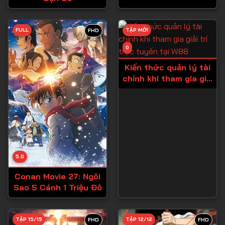
Tập 28
FULL
TẬP MỚI
FHD
Tập 29
0
Tập 30
Kiến thức quản lý tài
Tập 31
chính khi tham gia giải
Tập 32
trí trực tuyến tại W88
Tập 33
Tập 34
Tập 35
Tập 36
5.0
Tập 37
Conan Movie 27: Ngôi
Sao 5 Cánh 1 Triệu Đô
Tập 38
Tập 39
TẬP 15/15
TẬP 12/12
FHD
FHD