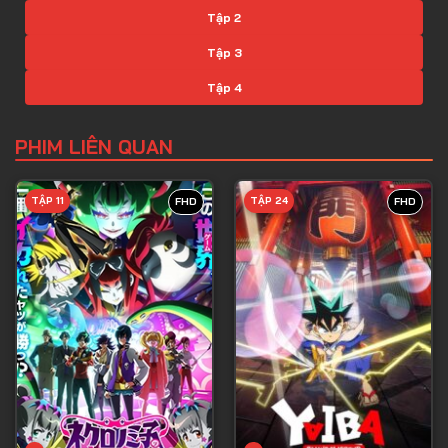
Tập 2
Tập 3
Tập 4
Tập 5
PHIM LIÊN QUAN
Tập 6
Tập 7
TẬP 11
TẬP 24
FHD
FHD
Tập 8
Tập 9
Tập 10
Tập 11
Tập 12
Tập 13
Tập 14