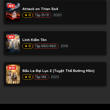
#8
Tập 79
Attack on Titan Ss4
Tập 80
★ 0
Tập 31/31
2020
Tập 81
Tập 82
#9
Linh Kiếm Tôn
Tập 83
★ 0
Tập 660/660
2019
Tập 84
Tập 85
Tập 86
#10
Đấu La Đại Lục 2 (Tuyệt Thế Đường Môn)
Tập 87
★ 0
Tập 146
2023
Tập 88
Tập 89
Tập 90
Tập 91