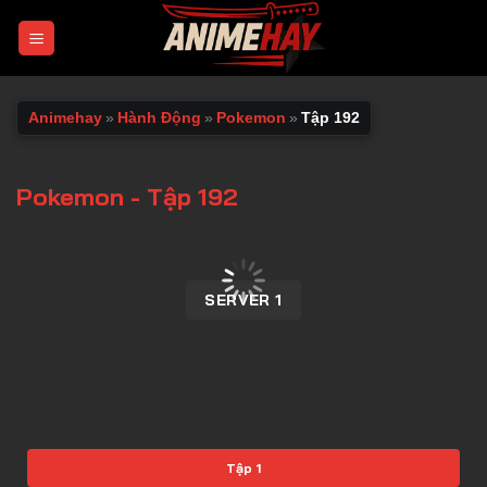
Chuyển
đến
nội
dung
Animehay
»
Hành Động
»
Pokemon
»
Tập 192
Pokemon - Tập 192
00:00 / 00:00
SERVER 1
Tập 1