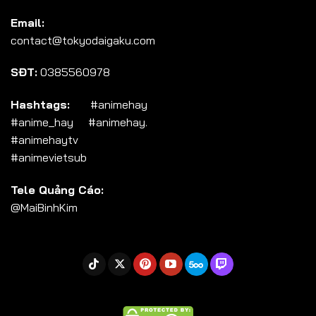
Tập 104
Email:
Tập 105
contact@tokyodaigaku.com
Tập 106
SĐT:
0385560978
Tập 107
Tập 108
Hashtags:
#animehay
#anime_hay #animehay.
Tập 109
#animehaytv
Tập 110
#animevietsub
Tập 111
Tele Quảng Cáo:
Tập 112
@MaiBinhKim
Tập 113
Tập 114
Tập 115
Tập 116