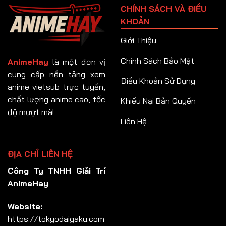
CHÍNH SÁCH VÀ ĐIỀU
Tập 92
KHOẢN
Tập 93
Giới Thiệu
Tập 94
Chính Sách Bảo Mật
AnimeHay
là một đơn vị
Tập 95
cung cấp nền tảng xem
Điều Khoản Sử Dụng
anime vietsub trực tuyến,
Tập 96
chất lượng anime cao, tốc
Khiếu Nại Bản Quyền
Tập 97
độ mượt mà!
Liên Hệ
Tập 98
Tập 99
ĐỊA CHỈ LIÊN HỆ
Tập 100
Công Ty TNHH Giải Trí
Tập 101
AnimeHay
Tập 102
Website:
Tập 103
https://tokyodaigaku.com