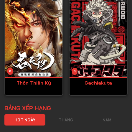
Tập 40
pháp hệ sản xuất ~
Tập 41
Tập 42
Tập 43
Tập 44
Tập 45
Tập 46
0
0
Tập 47
Thôn Thiên Ký
Gachiakuta
Tập 48
Tập 49
Tập 50
BẢNG XẾP HẠNG
Tập 51
HOT NGÀY
THÁNG
NĂM
Tập 52