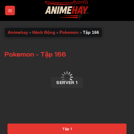
Chuyển
đến
nội
dung
Animehay
»
Hành Động
»
Pokemon
»
Tập 166
Pokemon - Tập 166
00:00 / 00:00
SERVER 1
Tập 1