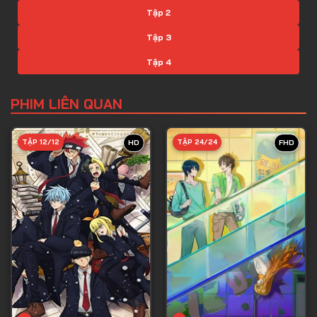
Tập 2
Tập 3
Tập 4
Tập 5
PHIM LIÊN QUAN
Tập 6
Tập 7
TẬP 12/12
TẬP 24/24
HD
FHD
Tập 8
Tập 9
Tập 10
Tập 11
Tập 12
Tập 13
Tập 14