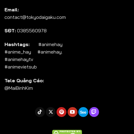
Tập 104
Email:
Tập 105
contact@tokyodaigaku.com
Tập 106
SĐT:
0385560978
Tập 107
Tập 108
Hashtags:
#animehay
#anime_hay #animehay.
Tập 109
#animehaytv
Tập 110
#animevietsub
Tập 111
Tele Quảng Cáo:
Tập 112
@MaiBinhKim
Tập 113
Tập 114
Tập 115
Tập 116