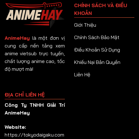
CHÍNH SÁCH VÀ ĐIỀU
Tập 92
KHOẢN
Tập 93
Giới Thiệu
Tập 94
Chính Sách Bảo Mật
AnimeHay
là một đơn vị
Tập 95
cung cấp nền tảng xem
Điều Khoản Sử Dụng
anime vietsub trực tuyến,
Tập 96
chất lượng anime cao, tốc
Khiếu Nại Bản Quyền
Tập 97
độ mượt mà!
Liên Hệ
Tập 98
Tập 99
ĐỊA CHỈ LIÊN HỆ
Tập 100
Công Ty TNHH Giải Trí
Tập 101
AnimeHay
Tập 102
Website:
Tập 103
https://tokyodaigaku.com