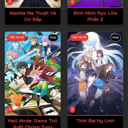
0
0
Tập 15
Mashie Ma Thuật Và
Bình Minh Rực Lửa
Tập 16
Cơ Bắp
Phần 2
Tập 17
Tập 18
TẬP 12/12
TẬP 16/16
FHD
FHD
Tập 19
Tập 20
Tập 21
Tập 22
Tập 23
Tập 24
Tập 25
0
0
Tập 26
Hell Mode: Game Thủ
Thời Đại Hy Linh
Xuất Chúng Tung
Tập 27