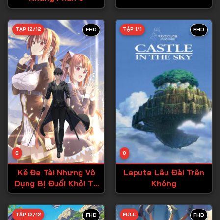
Tập 28
TẬP 12/12
TẬP 1/1
FHD
FHD
Tập 29
Tập 30
Tập 31
Tập 32
Tập 33
Tập 34
Tập 35
Tập 36
0
0
Tập 37
Kẻ Đa Tài Nhưng Vô
Laputa Lâu Đài Trên
Dụng Bị Đuổi Khỏi Tổ
Không
Tập 38
Đội Anh Hùng
Tập 39
TẬP 12/12
FULL
FHD
FHD