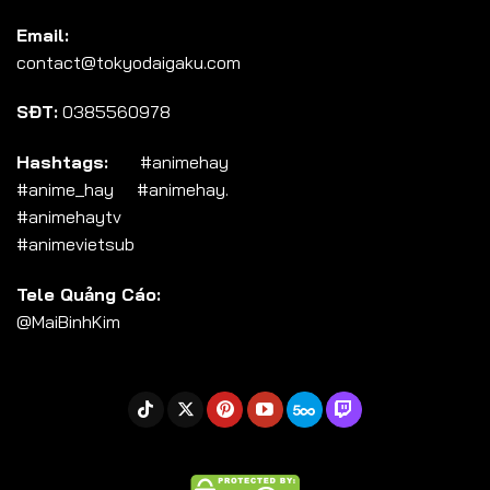
Tập 104
Email:
Tập 105
contact@tokyodaigaku.com
Tập 106
SĐT:
0385560978
Tập 107
Tập 108
Hashtags:
#animehay
#anime_hay #animehay.
Tập 109
#animehaytv
Tập 110
#animevietsub
Tập 111
Tele Quảng Cáo:
Tập 112
@MaiBinhKim
Tập 113
Tập 114
Tập 115
Tập 116