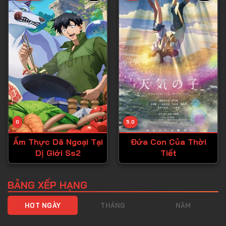
Tập 40
Tập 41
Tập 42
Tập 43
Tập 44
Tập 45
Tập 46
0
5.0
Tập 47
Ẩm Thực Dã Ngoại Tại
Đứa Con Của Thời
Tập 48
Dị Giới Ss2
Tiết
Tập 49
Tập 50
BẢNG XẾP HẠNG
Tập 51
HOT NGÀY
THÁNG
NĂM
Tập 52