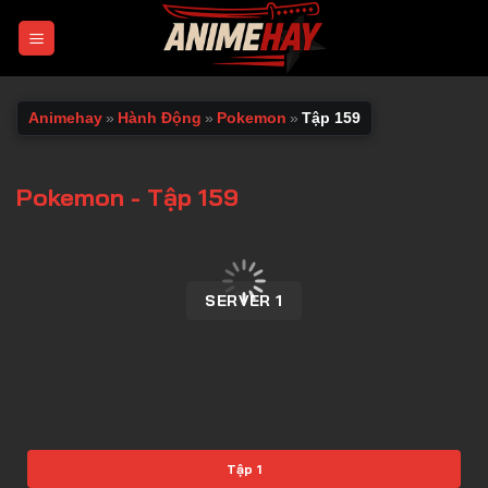
Chuyển
đến
nội
dung
Animehay
»
Hành Động
»
Pokemon
»
Tập 159
Pokemon - Tập 159
00:00 / 00:00
SERVER 1
Tập 1