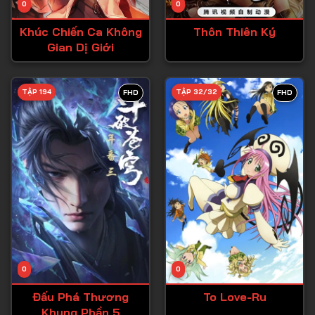
0
0
Tập 15
Khúc Chiến Ca Không
Thôn Thiên Ký
Tập 16
Gian Dị Giới
Tập 17
Tập 18
TẬP 194
TẬP 32/32
FHD
FHD
Tập 19
Tập 20
Tập 21
Tập 22
Tập 23
Tập 24
Tập 25
0
0
Tập 26
Đấu Phá Thương
To Love-Ru
Khung Phần 5
Tập 27