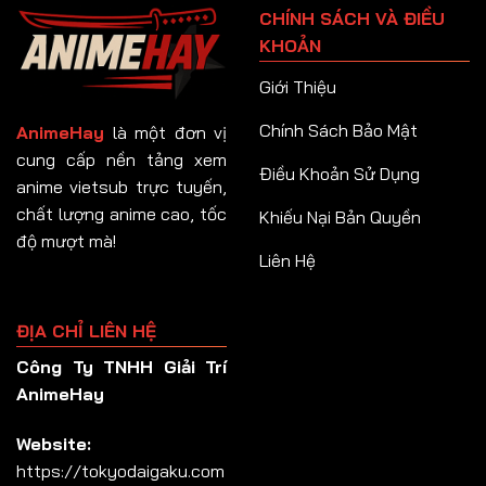
CHÍNH SÁCH VÀ ĐIỀU
Tập 92
KHOẢN
Tập 93
Giới Thiệu
Tập 94
Chính Sách Bảo Mật
AnimeHay
là một đơn vị
Tập 95
cung cấp nền tảng xem
Điều Khoản Sử Dụng
anime vietsub trực tuyến,
Tập 96
chất lượng anime cao, tốc
Khiếu Nại Bản Quyền
Tập 97
độ mượt mà!
Liên Hệ
Tập 98
Tập 99
ĐỊA CHỈ LIÊN HỆ
Tập 100
Công Ty TNHH Giải Trí
Tập 101
AnimeHay
Tập 102
Website:
Tập 103
https://tokyodaigaku.com