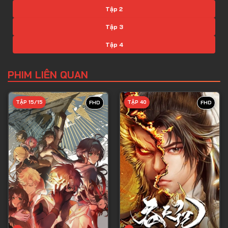
Tập 2
Tập 3
Tập 4
Tập 5
PHIM LIÊN QUAN
Tập 6
Tập 7
TẬP 15/15
TẬP 40
FHD
FHD
Tập 8
Tập 9
Tập 10
Tập 11
Tập 12
Tập 13
Tập 14