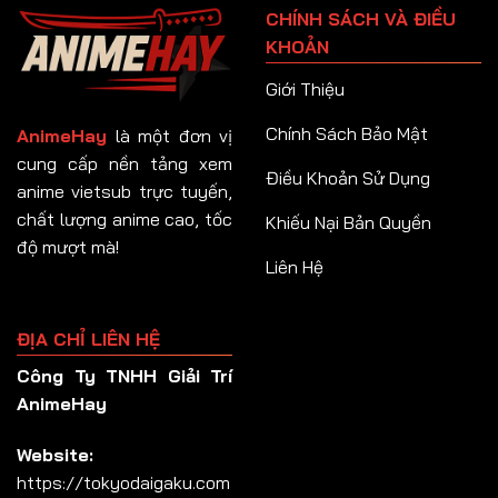
CHÍNH SÁCH VÀ ĐIỀU
Tập 92
KHOẢN
Tập 93
Giới Thiệu
Tập 94
Chính Sách Bảo Mật
AnimeHay
là một đơn vị
Tập 95
cung cấp nền tảng xem
Điều Khoản Sử Dụng
anime vietsub trực tuyến,
Tập 96
chất lượng anime cao, tốc
Khiếu Nại Bản Quyền
Tập 97
độ mượt mà!
Liên Hệ
Tập 98
Tập 99
ĐỊA CHỈ LIÊN HỆ
Tập 100
Công Ty TNHH Giải Trí
Tập 101
AnimeHay
Tập 102
Website:
Tập 103
https://tokyodaigaku.com