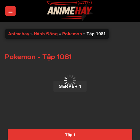
Chuyển
đến
nội
dung
Animehay
»
Hành Động
»
Pokemon
»
Tập 1081
Pokemon - Tập 1081
00:00 / 00:00
SERVER 1
Tập 1