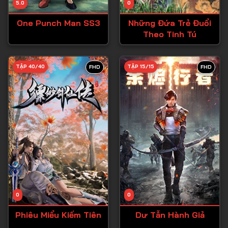
5.0
0
Tập 15
One Punch Man SS3
Những Đứa Trẻ Đuổi
Tập 16
Theo Tinh Tú
Tập 17
Tập 18
TẬP 40/40
TẬP 15/15
FHD
FHD
Tập 19
Tập 20
Tập 21
Tập 22
Tập 23
Tập 24
Tập 25
0
0
Tập 26
Phiêu Miểu Kiếm Tiên
Dư Tẫn Hành Giả
Tập 27