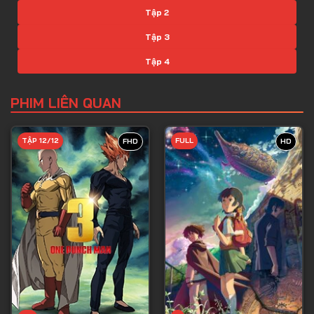
Tập 2
Tập 3
Tập 4
Tập 5
PHIM LIÊN QUAN
Tập 6
Tập 7
TẬP 12/12
FULL
FHD
HD
Tập 8
Tập 9
Tập 10
Tập 11
Tập 12
Tập 13
Tập 14