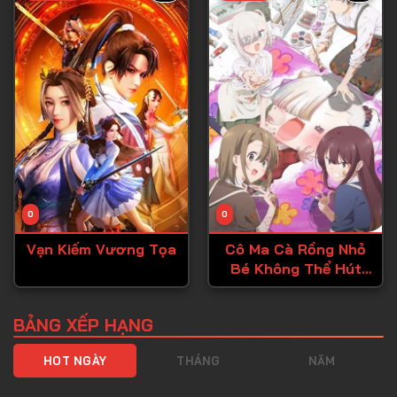
Tập 40
Tập 41
Tập 42
Tập 43
Tập 44
Tập 45
Tập 46
0
0
Tập 47
Vạn Kiếm Vương Tọa
Cô Ma Cà Rồng Nhỏ
Tập 48
Bé Không Thể Hút
Tập 49
Đúng Cách
Tập 50
BẢNG XẾP HẠNG
Tập 51
HOT NGÀY
THÁNG
NĂM
Tập 52