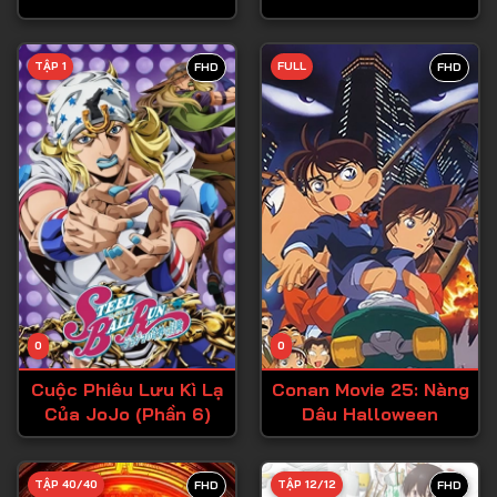
Tập 28
TẬP 1
FULL
FHD
FHD
Tập 29
Tập 30
Tập 31
Tập 32
Tập 33
Tập 34
Tập 35
Tập 36
0
0
Tập 37
Cuộc Phiêu Lưu Kì Lạ
Conan Movie 25: Nàng
Của JoJo (Phần 6)
Dâu Halloween
Tập 38
Tập 39
TẬP 40/40
TẬP 12/12
FHD
FHD