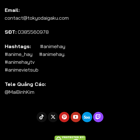
Tập 104
Email:
Tập 105
contact@tokyodaigaku.com
Tập 106
SĐT:
0385560978
Tập 107
Tập 108
Hashtags:
#animehay
#anime_hay #animehay.
Tập 109
#animehaytv
Tập 110
#animevietsub
Tập 111
Tele Quảng Cáo:
Tập 112
@MaiBinhKim
Tập 113
Tập 114
Tập 115
Tập 116