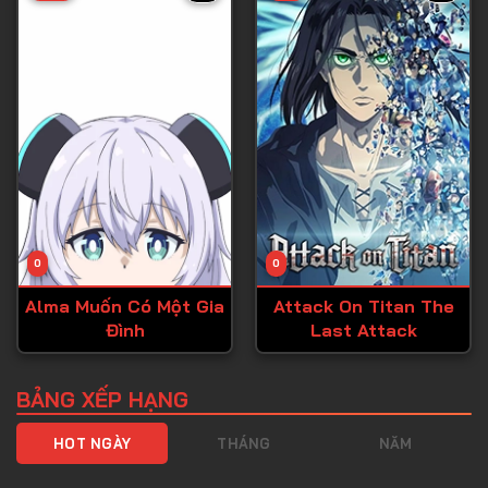
Tập 40
Tập 41
Tập 42
Tập 43
Tập 44
Tập 45
Tập 46
0
0
Tập 47
Alma Muốn Có Một Gia
Attack On Titan The
Tập 48
Đình
Last Attack
Tập 49
Tập 50
BẢNG XẾP HẠNG
Tập 51
HOT NGÀY
THÁNG
NĂM
Tập 52