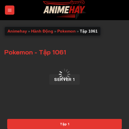
Chuyển
đến
nội
dung
Animehay
»
Hành Động
»
Pokemon
»
Tập 1061
Pokemon - Tập 1061
00:00 / 00:00
SERVER 1
Tập 1