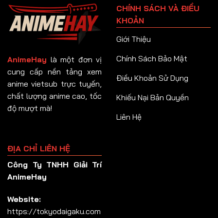
CHÍNH SÁCH VÀ ĐIỀU
Tập 92
KHOẢN
Tập 93
Giới Thiệu
Tập 94
Chính Sách Bảo Mật
AnimeHay
là một đơn vị
Tập 95
cung cấp nền tảng xem
Điều Khoản Sử Dụng
anime vietsub trực tuyến,
Tập 96
chất lượng anime cao, tốc
Khiếu Nại Bản Quyền
Tập 97
độ mượt mà!
Liên Hệ
Tập 98
Tập 99
ĐỊA CHỈ LIÊN HỆ
Tập 100
Công Ty TNHH Giải Trí
Tập 101
AnimeHay
Tập 102
Website:
Tập 103
https://tokyodaigaku.com