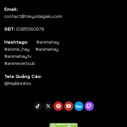
Tập 104
Email:
Tập 105
contact@tokyodaigaku.com
Tập 106
SĐT:
0385560978
Tập 107
Tập 108
Hashtags:
#animehay
#anime_hay #animehay.
Tập 109
#animehaytv
Tập 110
#animevietsub
Tập 111
Tele Quảng Cáo:
Tập 112
@MaiBinhKim
Tập 113
Tập 114
Tập 115
Tập 116