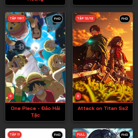
Tập 28
TẬP 1167
TẬP 12/12
FHD
FHD
Tập 29
Tập 30
Tập 31
Tập 32
Tập 33
Tập 34
Tập 35
Tập 36
0
0
Tập 37
One Piece - Đảo Hải
Attack on Titan Ss2
Tặc
Tập 38
Tập 39
TẬP 11
FULL
FHD
FHD