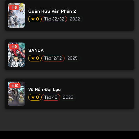
#8
Tập 79
Quân Hữu Vân Phần 2
Tập 80
★ 0
Tập 32/32
2022
Tập 81
Tập 82
#9
SANDA
Tập 83
★ 0
Tập 12/12
2025
Tập 84
Tập 85
Tập 86
#10
Võ Hồn Đại Lục
Tập 87
★ 0
Tập 48
2025
Tập 88
Tập 89
Tập 90
Tập 91