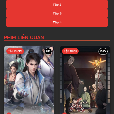
Tập 2
Tập 3
Tập 4
Tập 5
PHIM LIÊN QUAN
Tập 6
Tập 7
TẬP 24/24
TẬP 13/13
HD
FHD
Tập 8
Tập 9
Tập 10
Tập 11
Tập 12
Tập 13
Tập 14