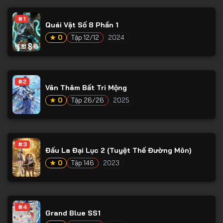
Tập 53
#1
Tập 54
Quái Vật Số 8 Phần 1
★ 0
Tập 12/12
2024
Tập 55
Tập 56
Tập 57
#2
Vân Thâm Bất Tri Mộng
Tập 58
★ 0
Tập 26/26
2025
Tập 59
Tập 60
#3
Tập 61
Đấu La Đại Lục 2 (Tuyệt Thế Đường Môn)
Tập 62
★ 0
Tập 146
2023
Tập 63
Tập 64
#4
Grand Blue SS1
Tập 65