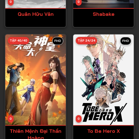
0
0
Tập 15
Quân Hữu Vân
Shabake
Tập 16
Tập 17
Tập 18
TẬP 40/40
TẬP 24/24
FHD
FHD
Tập 19
Tập 20
Tập 21
Tập 22
Tập 23
Tập 24
Tập 25
0
0
Tập 26
Thiên Mệnh Đại Thần
To Be Hero X
Hoàng
Tập 27