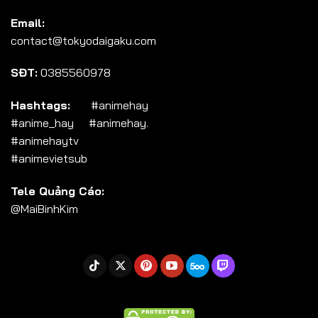
Tập 104
Email:
Tập 105
contact@tokyodaigaku.com
Tập 106
SĐT:
0385560978
Tập 107
Tập 108
Hashtags:
#animehay
#anime_hay #animehay.
Tập 109
#animehaytv
Tập 110
#animevietsub
Tập 111
Tele Quảng Cáo:
Tập 112
@MaiBinhKim
Tập 113
Tập 114
Tập 115
Tập 116