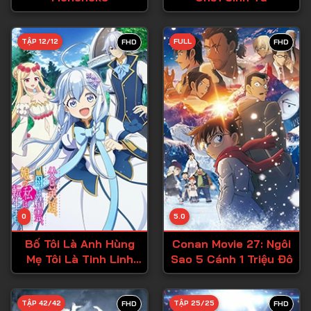
Tập 28
TẬP 12/12
FULL
FHD
FHD
Tập 29
Tập 30
Tập 31
Tập 32
Tập 33
Tập 34
Tập 35
Tập 36
0
5.0
Tập 37
Bố Tôi Là Anh Hùng
Conan Movie 27: Ngôi
Mẹ Tôi Là Tinh Linh
Sao 5 Cánh 1 Triệu Đô
Tập 38
Còn Tôi Là Cô Gái
Chuyển Sinh
Tập 39
TẬP 42/42
TẬP 25/25
FHD
FHD