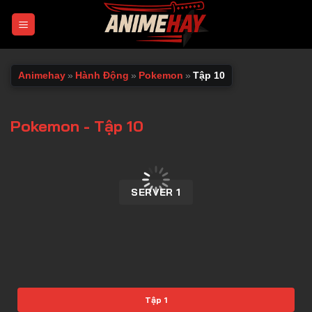
Chuyển
đến
nội
dung
Animehay
»
Hành Động
»
Pokemon
»
Tập 10
Pokemon - Tập 10
00:00 / 00:00
SERVER 1
Tập 1