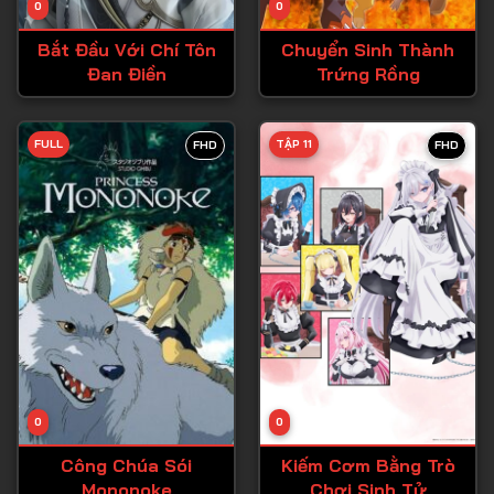
0
0
Tập 15
Bắt Đầu Với Chí Tôn
Chuyển Sinh Thành
Tập 16
Đan Điền
Trứng Rồng
Tập 17
Tập 18
FULL
TẬP 11
FHD
FHD
Tập 19
Tập 20
Tập 21
Tập 22
Tập 23
Tập 24
Tập 25
0
0
Tập 26
Công Chúa Sói
Kiếm Cơm Bằng Trò
Mononoke
Chơi Sinh Tử
Tập 27