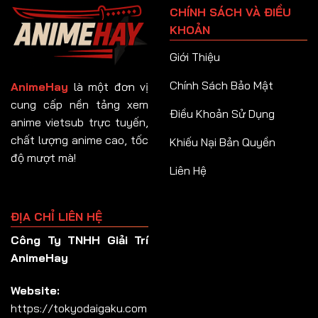
CHÍNH SÁCH VÀ ĐIỀU
Tập 92
KHOẢN
Tập 93
Giới Thiệu
Tập 94
Chính Sách Bảo Mật
AnimeHay
là một đơn vị
Tập 95
cung cấp nền tảng xem
Điều Khoản Sử Dụng
anime vietsub trực tuyến,
Tập 96
chất lượng anime cao, tốc
Khiếu Nại Bản Quyền
Tập 97
độ mượt mà!
Liên Hệ
Tập 98
Tập 99
ĐỊA CHỈ LIÊN HỆ
Tập 100
Công Ty TNHH Giải Trí
Tập 101
AnimeHay
Tập 102
Website:
Tập 103
https://tokyodaigaku.com