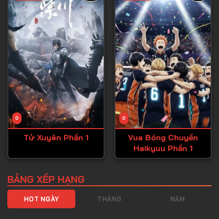
Tập 40
Tập 41
Tập 42
Tập 43
Tập 44
Tập 45
Tập 46
0
0
Tập 47
Tử Xuyên Phần 1
Vua Bóng Chuyền
Tập 48
Haikyuu Phần 1
Tập 49
Tập 50
BẢNG XẾP HẠNG
Tập 51
HOT NGÀY
THÁNG
NĂM
Tập 52