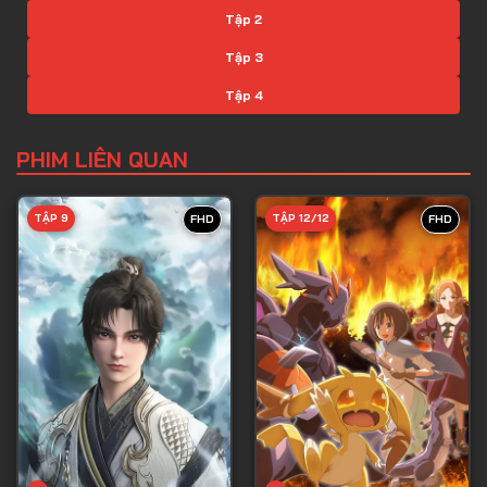
Tập 2
Tập 3
Tập 4
Tập 5
PHIM LIÊN QUAN
Tập 6
Tập 7
TẬP 9
TẬP 12/12
FHD
FHD
Tập 8
Tập 9
Tập 10
Tập 11
Tập 12
Tập 13
Tập 14