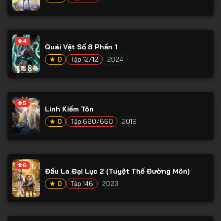
#4
Quái Vật Số 8 Phần 1
★ 0
Tập 12/12
2024
#5
Linh Kiếm Tôn
★ 0
Tập 660/660
2019
#6
Đấu La Đại Lục 2 (Tuyệt Thế Đường Môn)
★ 0
Tập 146
2023