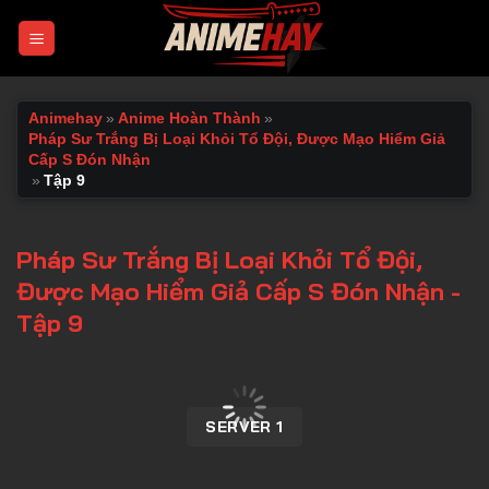
Chuyển
đến
nội
dung
Animehay
»
Anime Hoàn Thành
»
Pháp Sư Trắng Bị Loại Khỏi Tổ Đội, Được Mạo Hiểm Giả
Cấp S Đón Nhận
»
Tập 9
Pháp Sư Trắng Bị Loại Khỏi Tổ Đội,
Được Mạo Hiểm Giả Cấp S Đón Nhận -
Tập 9
00:00 / 00:00
SERVER 1