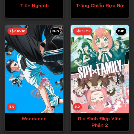
Tiên Nghịch
Trăng Chiều Rực Rỡ
TẬP 12/12
TẬP 12/12
FHD
FHD
5.0
5.0
Wandance
Gia Đình Điệp Viên
Phần 2