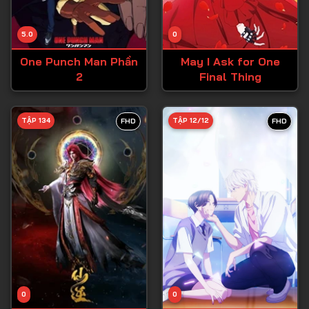
5.0
0
One Punch Man Phần
May I Ask for One
2
Final Thing
TẬP 134
TẬP 12/12
FHD
FHD
0
0