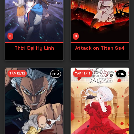
Tập 12
0
0
Thời Đại Hy Linh
Attack on Titan Ss4
TẬP 12/12
TẬP 13/13
FHD
FHD