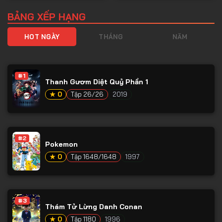
BẢNG XẾP HẠNG
HOT NGÀY
THÁNG
NĂM
#1
Thanh Gươm Diệt Quỷ Phần 1
★ 0
Tập 26/26
2019
#2
Pokemon
★ 0
Tập 1648/1648
1997
#3
Thám Tử Lừng Danh Conan
★ 0
Tập 1180
1996