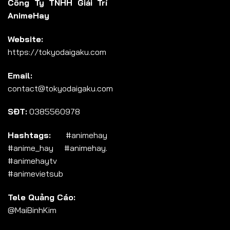
Công Ty TNHH Giải Trí
AnimeHay
Website:
https://tokyodaigaku.com
Email:
contact@tokyodaigaku.com
SĐT:
0385560978
Hashtags:
#animehay
#anime_hay #animehay.
#animehaytv
#animevietsub
Tele Quảng Cáo:
@MaiBinhKim