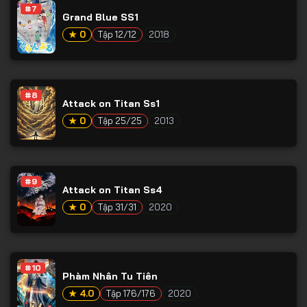
#7
Grand Blue SS1
★ 0
Tập 12/12
2018
#8
Attack on Titan Ss1
★ 0
Tập 25/25
2013
#9
Attack on Titan Ss4
★ 0
Tập 31/31
2020
#10
Phàm Nhân Tu Tiên
★ 4.0
Tập 176/176
2020