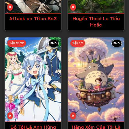
Tập 14
0
0
Tập 15
Attack on Titan Ss3
Huyền Thoại La Tiểu
Tập 16
Hoắc
Tập 17
Tập 18
TẬP 12/12
TẬP 1/1
FHD
FHD
Tập 19
Tập 20
Tập 21
Tập 22
Tập 23
Tập 24
Tập 25
0
0
Tập 26
Bố Tôi Là Anh Hùng
Hàng Xóm Của Tôi Là