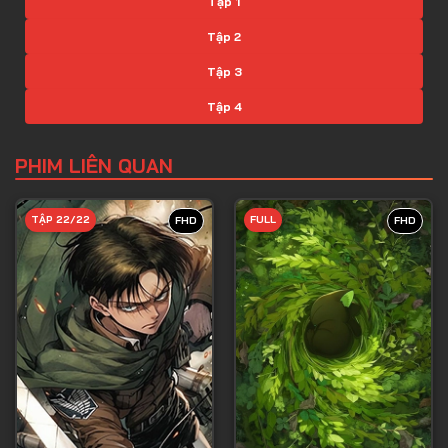
Tập 1
Tập 2
Tập 3
Tập 4
Tập 5
PHIM LIÊN QUAN
Tập 6
Tập 7
TẬP 22/22
FULL
FHD
FHD
Tập 8
Tập 9
Tập 10
Tập 11
Tập 12
Tập 13