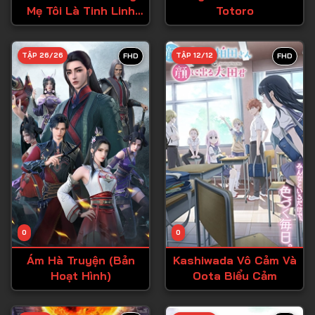
Mẹ Tôi Là Tinh Linh
Totoro
Tập 27
Còn Tôi Là Cô Gái
Tập 28
Chuyển Sinh
TẬP 26/26
TẬP 12/12
FHD
FHD
Tập 29
Tập 30
Tập 31
Tập 32
Tập 33
Tập 34
Tập 35
Tập 36
0
0
Tập 37
Ám Hà Truyện (Bản
Kashiwada Vô Cảm Và
Hoạt Hình)
Oota Biểu Cảm
Tập 38
Tập 39