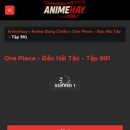
Chuyển
đến
nội
dung
Animehay
»
Anime Đang Chiếu
»
One Piece – Đảo Hải Tặc
»
Tập 991
One Piece - Đảo Hải Tặc - Tập 991
00:00 / 00:00
SERVER 1