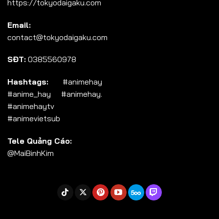
https://tokyodaigaku.com
Tập 104
Email:
Tập 105
contact@tokyodaigaku.com
Tập 106
SĐT:
0385560978
Tập 107
Tập 108
Hashtags:
#animehay
#anime_hay #animehay.
Tập 109
#animehaytv
Tập 110
#animevietsub
Tập 111
Tele Quảng Cáo:
Tập 112
@MaiBinhKim
Tập 113
Tập 114
Tập 115
Tập 116