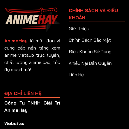
Tập 91
CHÍNH SÁCH VÀ ĐIỀU
Tập 92
KHOẢN
Tập 93
Giới Thiệu
Tập 94
Chính Sách Bảo Mật
AnimeHay
là một đơn vị
Tập 95
cung cấp nền tảng xem
Điều Khoản Sử Dụng
anime vietsub trực tuyến,
Tập 96
chất lượng anime cao, tốc
Khiếu Nại Bản Quyền
Tập 97
độ mượt mà!
Liên Hệ
Tập 98
Tập 99
ĐỊA CHỈ LIÊN HỆ
Tập 100
Công Ty TNHH Giải Trí
Tập 101
AnimeHay
Tập 102
Website:
Tập 103