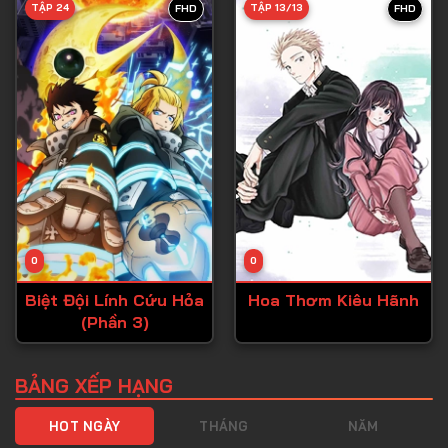
TẬP 24
TẬP 13/13
FHD
FHD
Tập 40
Tập 41
Tập 42
Tập 43
Tập 44
Tập 45
Tập 46
0
0
Tập 47
Biệt Đội Lính Cứu Hỏa
Hoa Thơm Kiêu Hãnh
Tập 48
(Phần 3)
Tập 49
Tập 50
BẢNG XẾP HẠNG
Tập 51
HOT NGÀY
THÁNG
NĂM
Tập 52