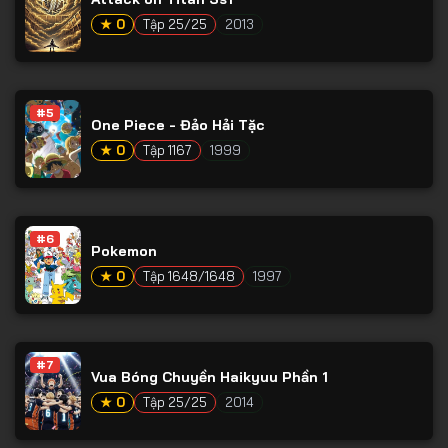
Tập 65
★ 0
Tập 25/25
2013
Tập 66
Tập 67
Tập 68
#5
One Piece - Đảo Hải Tặc
Tập 69
★ 0
Tập 1167
1999
Tập 70
Tập 71
#6
Tập 72
Pokemon
★ 0
Tập 1648/1648
1997
Tập 73
Tập 74
Tập 75
#7
Vua Bóng Chuyền Haikyuu Phần 1
Tập 76
★ 0
Tập 25/25
2014
Tập 77