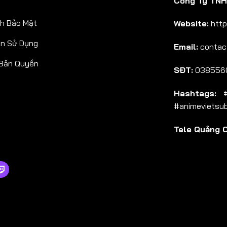
Công Ty TNHH
Tập 38
h Bảo Mật
Website:
http
Tập 39
ản Sử Dụng
Email:
contac
Tập 40
 Bản Quyền
Tập 41
SĐT:
038556
Tập 42
Hashtags:
#a
Tập 43
#animevietsu
Tập 44
Tele Quảng 
Tập 45
Tập 46
Tập 47
Tập 48
Tập 49