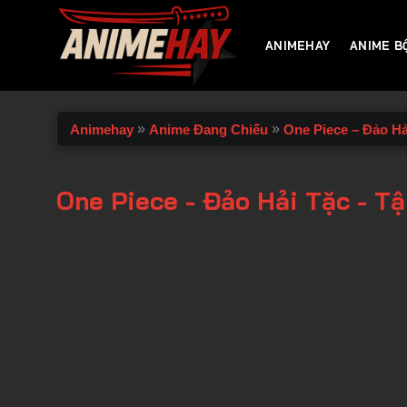
Chuyển
đến
ANIMEHAY
ANIME B
nội
dung
»
»
Animehay
Anime Đang Chiếu
One Piece – Đảo Hả
One Piece - Đảo Hải Tặc - T
00:00 / 00:00