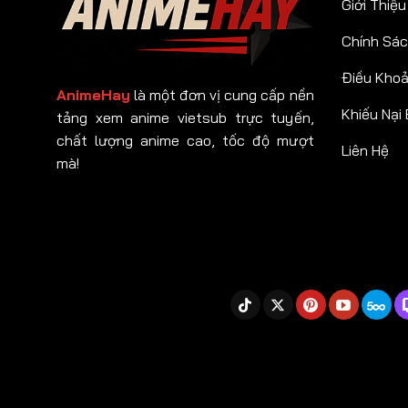
Giới Thiệu
Chính Sác
Điều Kho
AnimeHay
là một đơn vị cung cấp nền
Khiếu Nại
tảng xem anime vietsub trực tuyến,
chất lượng anime cao, tốc độ mượt
Liên Hệ
mà!