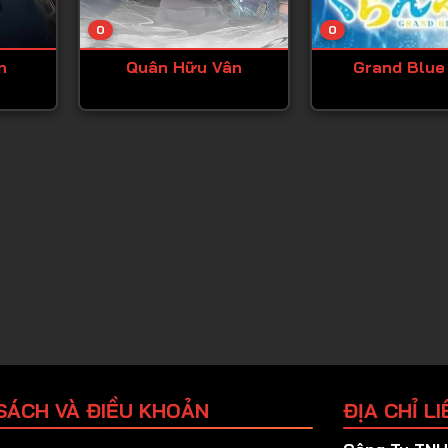
Tập 25
0
0
Tập 26
n
Quân Hữu Vân
Grand Blue
Tập 27
Tập 28
Tập 29
Tập 30
Tập 31
Tập 32
Tập 33
Tập 34
Tập 35
Tập 36
SÁCH VÀ ĐIỀU KHOẢN
ĐỊA CHỈ LI
Tập 37