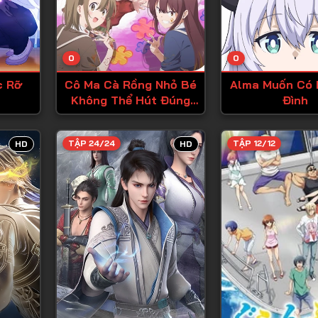
Tập 13
Tập 14
0
0
Tập 15
c Rỡ
Cô Ma Cà Rồng Nhỏ Bé
Alma Muốn Có 
Tập 16
Không Thể Hút Đúng
Đình
Cách
Tập 17
Tập 18
TẬP 24/24
TẬP 12/12
HD
HD
Tập 19
Tập 20
Tập 21
Tập 22
Tập 23
Tập 24