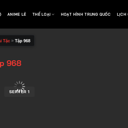
Ộ
ANIME LẺ
THỂ LOẠI
HOẠT HÌNH TRUNG QUỐC
LỊCH
»
i Tặc
Tập 968
ập 968
SERVER 1