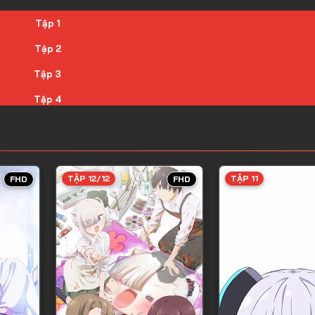
Tập 1
Tập 2
Tập 3
Tập 4
Tập 5
Tập 6
Tập 7
TẬP 12/12
TẬP 11
FHD
FHD
Tập 8
Tập 9
Tập 10
Tập 11
Tập 12