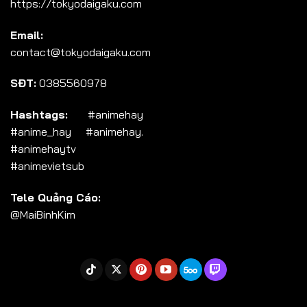
https://tokyodaigaku.com
Tập 104
Email:
Tập 105
contact@tokyodaigaku.com
Tập 106
SĐT:
0385560978
Tập 107
Tập 108
Hashtags:
#animehay
#anime_hay #animehay.
Tập 109
#animehaytv
Tập 110
#animevietsub
Tập 111
Tele Quảng Cáo:
Tập 112
@MaiBinhKim
Tập 113
Tập 114
Tập 115
Tập 116