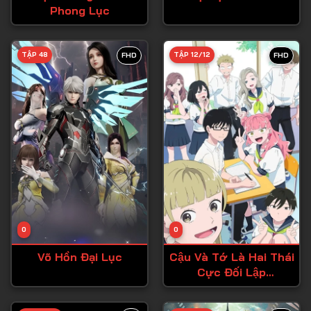
Phong Lục
Tập 27
Tập 28
TẬP 48
TẬP 12/12
FHD
FHD
Tập 29
Tập 30
Tập 31
Tập 32
Tập 33
Tập 34
Tập 35
Tập 36
0
0
Tập 37
Võ Hồn Đại Lục
Cậu Và Tớ Là Hai Thái
Cực Đối Lập
Tập 38
(Seihantai na Kimi to
Boku)
Tập 39