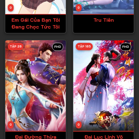
Tập 14
0
0
Tập 15
Em Gái Của Bạn Tôi
Tru Tiên
Tập 16
Đang Chọc Tức Tôi
Tập 17
Tập 18
TẬP 26
TẬP 165
FHD
FHD
Tập 19
Tập 20
Tập 21
Tập 22
Tập 23
Tập 24
Tập 25
0
0
Tập 26
Đại Đường Thừa
Đại Lục Linh Võ