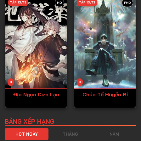
TẬP 13/13
TẬP 13/13
HD
FHD
Tập 40
Tập 41
Tập 42
Tập 43
Tập 44
Tập 45
Tập 46
0
0
Tập 47
Địa Ngục Cực Lạc
Chúa Tể Huyền Bí
Tập 48
Tập 49
Tập 50
BẢNG XẾP HẠNG
Tập 51
HOT NGÀY
THÁNG
NĂM
Tập 52