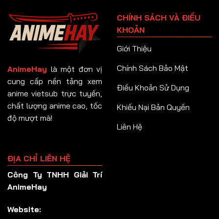
Tập 91
CHÍNH SÁCH VÀ ĐIỀU
Tập 92
KHOẢN
Tập 93
Giới Thiệu
Tập 94
Chính Sách Bảo Mật
AnimeHay
là một đơn vị
Tập 95
cung cấp nền tảng xem
Điều Khoản Sử Dụng
anime vietsub trực tuyến,
Tập 96
chất lượng anime cao, tốc
Khiếu Nại Bản Quyền
Tập 97
độ mượt mà!
Liên Hệ
Tập 98
Tập 99
ĐỊA CHỈ LIÊN HỆ
Tập 100
Công Ty TNHH Giải Trí
Tập 101
AnimeHay
Tập 102
Website:
Tập 103