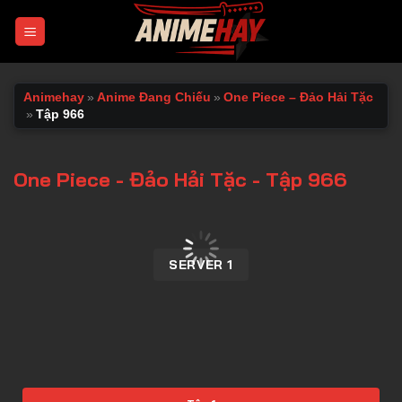
Chuyển
đến
nội
dung
Animehay
»
Anime Đang Chiếu
»
One Piece – Đảo Hải Tặc
»
Tập 966
One Piece - Đảo Hải Tặc - Tập 966
00:00 / 00:00
SERVER 1