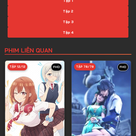
Tập 1
Tập 2
Tập 3
Tập 4
Tập 5
PHIM LIÊN QUAN
Tập 6
Tập 7
TẬP 12/12
TẬP 78/78
FHD
FHD
Tập 8
Tập 9
Tập 10
Tập 11
Tập 12
Tập 13