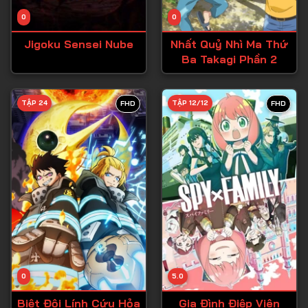
Tập 14
0
0
Tập 15
Jigoku Sensei Nube
Nhất Quỷ Nhì Ma Thứ
Tập 16
Ba Takagi Phần 2
Tập 17
Tập 18
TẬP 24
TẬP 12/12
FHD
FHD
Tập 19
Tập 20
Tập 21
Tập 22
Tập 23
Tập 24
Tập 25
0
5.0
Tập 26
Biệt Đội Lính Cứu Hỏa
Gia Đình Điệp Viên