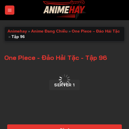
Chuyển
đến
nội
dung
Animehay
»
Anime Đang Chiếu
»
One Piece – Đảo Hải Tặc
»
Tập 96
One Piece - Đảo Hải Tặc - Tập 96
00:00 / 00:00
SERVER 1