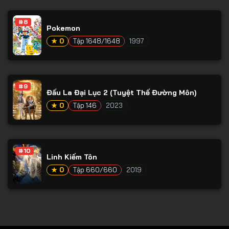
Tập 78
#8
Tập 79
Pokemon
Tập 80
★ 0
Tập 1648/1648
1997
Tập 81
Tập 82
#9
Đấu La Đại Lục 2 (Tuyệt Thế Đường Môn)
Tập 83
★ 0
Tập 146
2023
Tập 84
Tập 85
Tập 86
#10
Linh Kiếm Tôn
Tập 87
★ 0
Tập 660/660
2019
Tập 88
Tập 89
Tập 90