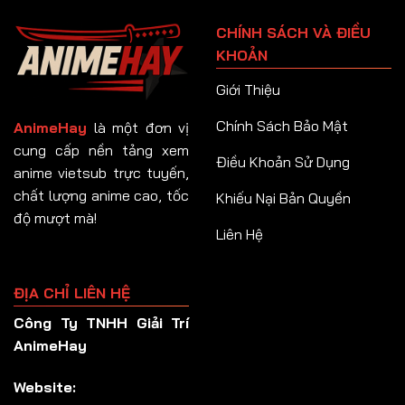
Tập 91
CHÍNH SÁCH VÀ ĐIỀU
Tập 92
KHOẢN
Tập 93
Giới Thiệu
Tập 94
Chính Sách Bảo Mật
AnimeHay
là một đơn vị
Tập 95
cung cấp nền tảng xem
Điều Khoản Sử Dụng
anime vietsub trực tuyến,
Tập 96
chất lượng anime cao, tốc
Khiếu Nại Bản Quyền
Tập 97
độ mượt mà!
Liên Hệ
Tập 98
Tập 99
ĐỊA CHỈ LIÊN HỆ
Tập 100
Công Ty TNHH Giải Trí
Tập 101
AnimeHay
Tập 102
Website:
Tập 103