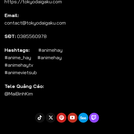
https://tokyodaigaku.com
Tập 104
Email:
Tập 105
contact@tokyodaigaku.com
Tập 106
SĐT:
0385560978
Tập 107
Tập 108
Hashtags:
#animehay
#anime_hay #animehay.
Tập 109
#animehaytv
Tập 110
#animevietsub
Tập 111
Tele Quảng Cáo:
Tập 112
@MaiBinhKim
Tập 113
Tập 114
Tập 115
Tập 116