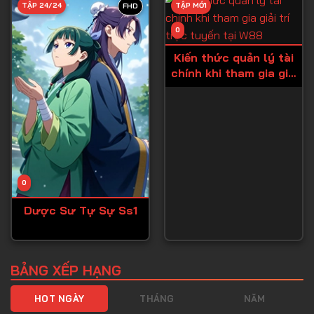
TẬP 24/24
TẬP MỚI
FHD
Tập 40
0
Tập 41
Kiến thức quản lý tài
Tập 42
chính khi tham gia giải
trí trực tuyến tại W88
Tập 43
Tập 44
Tập 45
Tập 46
0
Tập 47
Dược Sư Tự Sự Ss1
Tập 48
Tập 49
Tập 50
BẢNG XẾP HẠNG
Tập 51
HOT NGÀY
THÁNG
NĂM
Tập 52