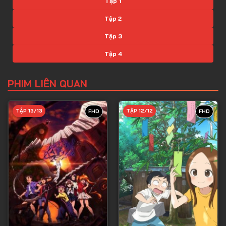
Tập 1
Tập 2
Tập 3
Tập 4
Tập 5
PHIM LIÊN QUAN
Tập 6
Tập 7
TẬP 13/13
TẬP 12/12
FHD
FHD
Tập 8
Tập 9
Tập 10
Tập 11
Tập 12
Tập 13