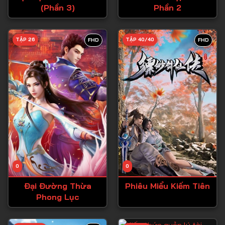
(Phần 3)
Phần 2
Tập 27
Tập 28
TẬP 26
TẬP 40/40
FHD
FHD
Tập 29
Tập 30
Tập 31
Tập 32
Tập 33
Tập 34
Tập 35
Tập 36
0
0
Tập 37
Đại Đường Thừa
Phiêu Miểu Kiếm Tiên
Phong Lục
Tập 38
Tập 39