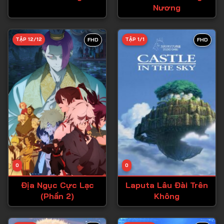
Nương
Tập 27
Tập 28
TẬP 12/12
TẬP 1/1
FHD
FHD
Tập 29
Tập 30
Tập 31
Tập 32
Tập 33
Tập 34
Tập 35
Tập 36
0
0
Tập 37
Địa Ngục Cực Lạc
Laputa Lâu Đài Trên
(Phần 2)
Không
Tập 38
Tập 39