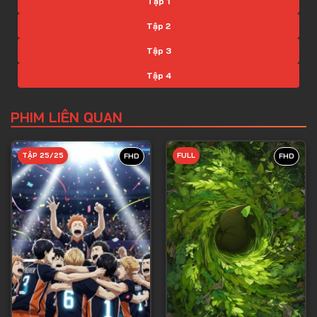
Tập 1
Tập 2
Tập 3
Tập 4
Tập 5
PHIM LIÊN QUAN
Tập 6
Tập 7
TẬP 25/25
FULL
FHD
FHD
Tập 8
Tập 9
Tập 10
Tập 11
Tập 12
Tập 13