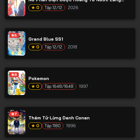
Tập 65
Giềng Yêu Mến
★ 0
Tập 12/12
2026
Tập 66
Tập 67
Tập 68
#5
Grand Blue SS1
Tập 69
★ 0
Tập 12/12
2018
Tập 70
Tập 71
#6
Tập 72
Pokemon
★ 0
Tập 1648/1648
1997
Tập 73
Tập 74
Tập 75
#7
Thám Tử Lừng Danh Conan
Tập 76
★ 0
Tập 1180
1996
Tập 77