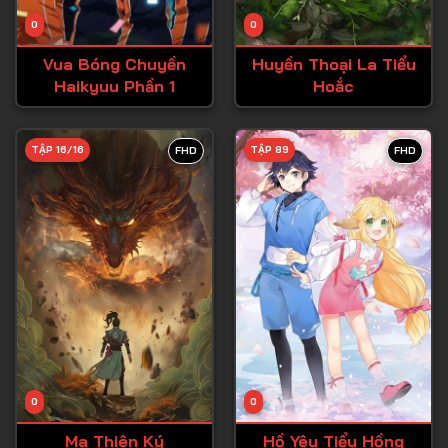
Tập 14
0
0
Tập 15
Vua Bóng Chuyền
Huyền Thoại La Tiểu
Tập 16
Haikyuu Phần 1
Hoắc
Tập 17
Tập 18
TẬP 16/16
TẬP 89
FHD
FHD
Tập 19
Tập 20
Tập 21
Tập 22
Tập 23
Tập 24
Tập 25
0
0
Tập 26
Ma Thiên Ký
Hồ Yêu Tiểu Hồng