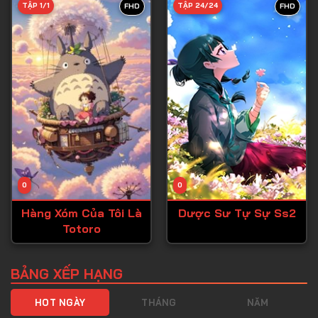
TẬP 1/1
TẬP 24/24
FHD
FHD
Tập 40
Tập 41
Tập 42
Tập 43
Tập 44
Tập 45
Tập 46
0
0
Tập 47
Hàng Xóm Của Tôi Là
Dược Sư Tự Sự Ss2
Tập 48
Totoro
Tập 49
Tập 50
BẢNG XẾP HẠNG
Tập 51
HOT NGÀY
THÁNG
NĂM
Tập 52