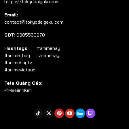
https://tokyodaigaku.com
Tập 104
Email:
Tập 105
contact@tokyodaigaku.com
Tập 106
SĐT:
0385560978
Tập 107
Tập 108
Hashtags:
#animehay
#anime_hay #animehay.
Tập 109
#animehaytv
Tập 110
#animevietsub
Tập 111
Tele Quảng Cáo:
Tập 112
@MaiBinhKim
Tập 113
Tập 114
Tập 115
Tập 116