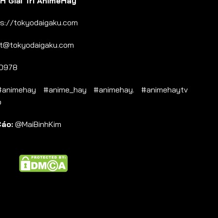
 Giải Trí AnimeHay
s://tokyodaigaku.com
t@tokyodaigaku.com
0978
nimehay #anime_hay #animehay. #animehaytv
b
Cáo:
@MaiBinhKim