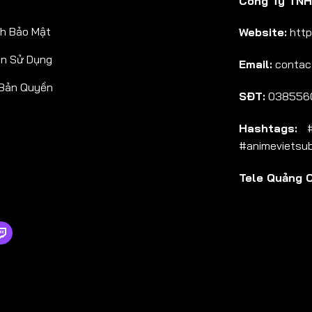
Công Ty TNHH
Tập 38
h Bảo Mật
Website:
http
Tập 39
ản Sử Dụng
Email:
contac
Tập 40
 Bản Quyền
Tập 41
SĐT:
038556
Tập 42
Hashtags:
#a
Tập 43
#animevietsu
Tập 44
Tele Quảng 
Tập 45
Tập 46
Tập 47
Tập 48
Tập 49