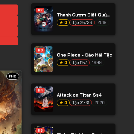
#2
Thanh Gươm Diệt Quỷ
Phần 1
★ 0
Tập 26/26
2019
#3
One Piece - Đảo Hải Tặc
★ 0
Tập 1167
1999
FHD
#4
Attack on Titan Ss4
★ 0
Tập 31/31
2020
#5