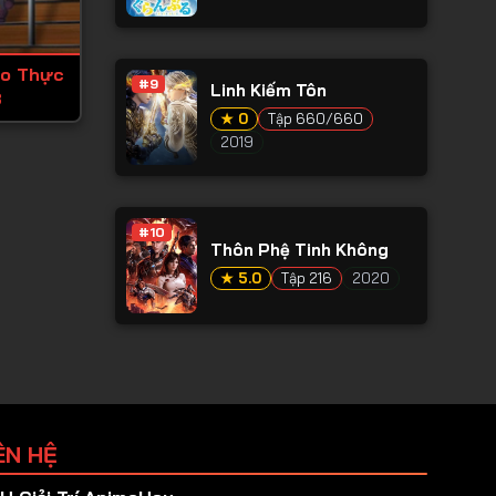
ao Thực
#9
Linh Kiếm Tôn
3
★ 0
Tập 660/660
2019
#10
Thôn Phệ Tinh Không
★ 5.0
Tập 216
2020
ÊN HỆ