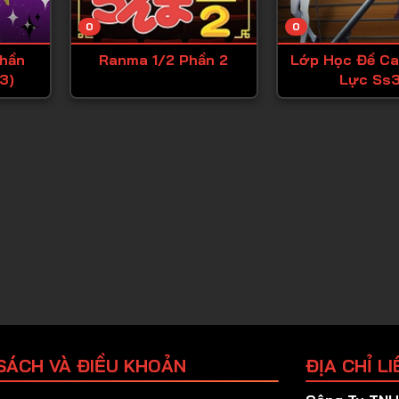
Tập 25
0
0
Tập 26
hần
Ranma 1/2 Phần 2
Lớp Học Đề C
Tập 27
3)
Lực Ss
Tập 28
Tập 29
Tập 30
Tập 31
Tập 32
Tập 33
Tập 34
Tập 35
Tập 36
SÁCH VÀ ĐIỀU KHOẢN
ĐỊA CHỈ LI
Tập 37