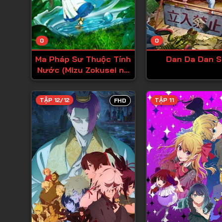
0
0
Ma Pháp Sư Thuộc Tính
Dan Da Dan S
Nước (Mizu Zokusei no
Mahoutsukai)
TẬP 12/12
TẬP 11
FHD