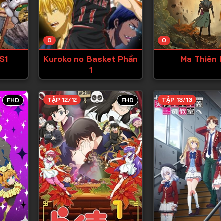
Tập 13
Tập 14
0
0
Tập 15
S1
Kuroko no Basket Phần
Ma Thiên 
Tập 16
1
Tập 17
Tập 18
TẬP 12/12
TẬP 13/13
FHD
FHD
Tập 19
Tập 20
Tập 21
Tập 22
Tập 23
Tập 24