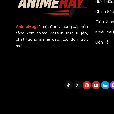
Giới Thiệu
Chính Sác
Điều Kho
AnimeHay
là một đơn vị cung cấp nền
Khiếu Nại
tảng xem anime vietsub trực tuyến,
chất lượng anime cao, tốc độ mượt
Liên Hệ
mà!