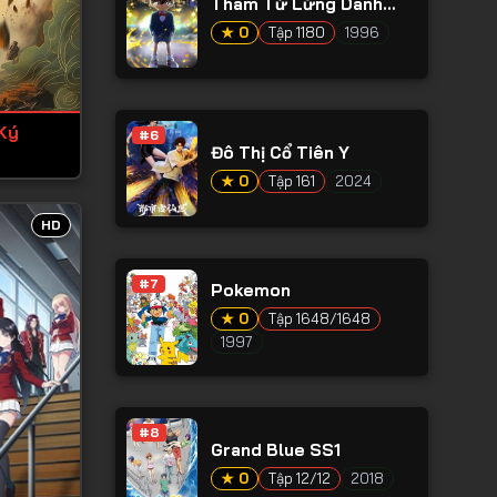
Thám Tử Lừng Danh
Conan
★ 0
Tập 1180
1996
Ký
#6
Đô Thị Cổ Tiên Y
★ 0
Tập 161
2024
HD
#7
Pokemon
★ 0
Tập 1648/1648
1997
#8
Grand Blue SS1
★ 0
Tập 12/12
2018