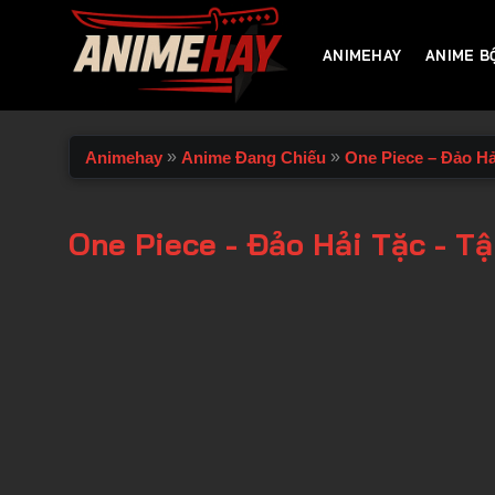
Chuyển
đến
ANIMEHAY
ANIME B
nội
dung
»
»
Animehay
Anime Đang Chiếu
One Piece – Đảo Hả
One Piece - Đảo Hải Tặc - T
00:00 / 00:00