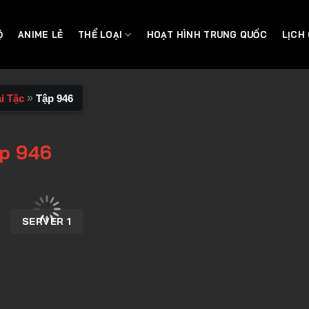
Ộ
ANIME LẺ
THỂ LOẠI
HOẠT HÌNH TRUNG QUỐC
LỊCH
»
i Tặc
Tập 946
ập 946
SERVER 1