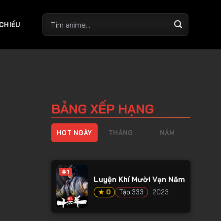
 CHIẾU
BẢNG XẾP HẠNG
HOT NGÀY
THÁNG
NĂM
#1
Luyện Khí Mười Vạn Năm
★ 0
Tập 333
2023