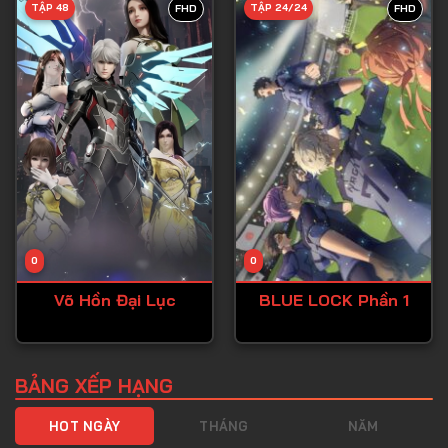
TẬP 48
TẬP 24/24
FHD
FHD
Tập 40
Tập 41
Tập 42
Tập 43
Tập 44
Tập 45
Tập 46
0
0
Tập 47
Võ Hồn Đại Lục
BLUE LOCK Phần 1
Tập 48
Tập 49
Tập 50
BẢNG XẾP HẠNG
Tập 51
HOT NGÀY
THÁNG
NĂM
Tập 52