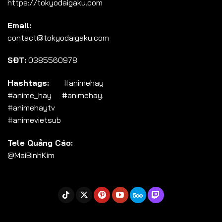
https://tokyodaigaku.com
Tập 104
Email:
Tập 105
contact@tokyodaigaku.com
Tập 106
SĐT:
0385560978
Tập 107
Tập 108
Hashtags:
#animehay
#anime_hay #animehay.
Tập 109
#animehaytv
Tập 110
#animevietsub
Tập 111
Tele Quảng Cáo:
Tập 112
@MaiBinhKim
Tập 113
Tập 114
Tập 115
Tập 116