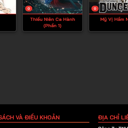
Tập 25
0
0
Tập 26
Thiếu Niên Ca Hành
Mỹ Vị Hầm 
Tập 27
(Phần 1)
Tập 28
Tập 29
Tập 30
Tập 31
Tập 32
Tập 33
Tập 34
Tập 35
Tập 36
SÁCH VÀ ĐIỀU KHOẢN
ĐỊA CHỈ LI
Tập 37