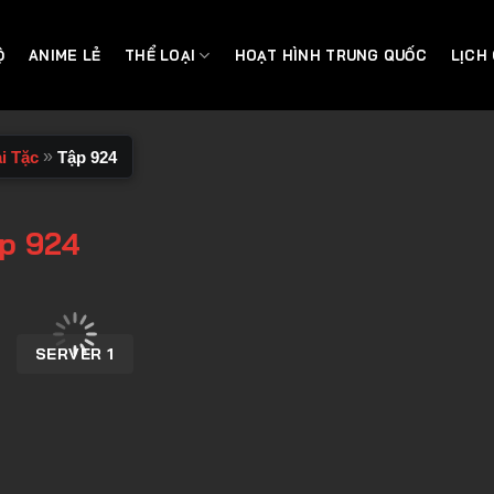
Ộ
ANIME LẺ
THỂ LOẠI
HOẠT HÌNH TRUNG QUỐC
LỊCH
»
i Tặc
Tập 924
ập 924
SERVER 1