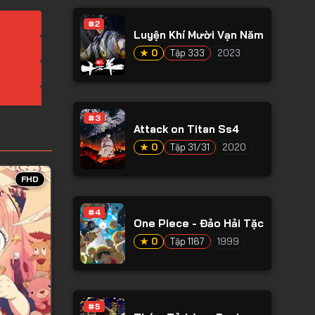
#2
Luyện Khí Mười Vạn Năm
★ 0
Tập 333
2023
#3
Attack on Titan Ss4
★ 0
Tập 31/31
2020
FHD
#4
One Piece - Đảo Hải Tặc
★ 0
Tập 1167
1999
#5