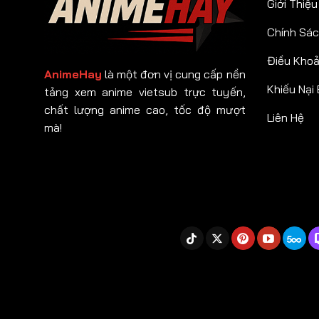
Giới Thiệu
Chính Sác
Điều Kho
AnimeHay
là một đơn vị cung cấp nền
Khiếu Nại
tảng xem anime vietsub trực tuyến,
chất lượng anime cao, tốc độ mượt
Liên Hệ
mà!