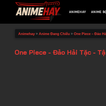
Chuyển
đến
ANIMEHAY
ANIME B
nội
dung
»
»
Animehay
Anime Đang Chiếu
One Piece – Đảo Hả
One Piece - Đảo Hải Tặc - T
00:00 / 00:00