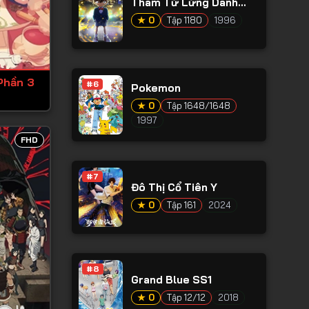
Thám Tử Lừng Danh
Conan
★ 0
Tập 1180
1996
Phần 3
#6
Pokemon
★ 0
Tập 1648/1648
1997
FHD
#7
Đô Thị Cổ Tiên Y
★ 0
Tập 161
2024
#8
Grand Blue SS1
★ 0
Tập 12/12
2018