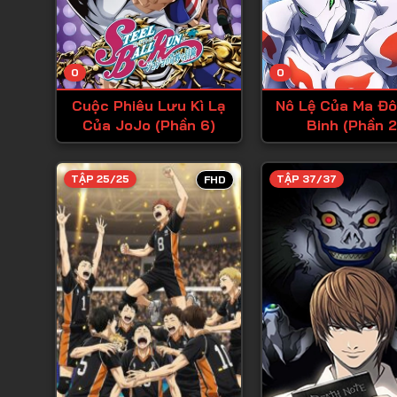
0
0
Cuộc Phiêu Lưu Kì Lạ
Nô Lệ Của Ma Đô
Của JoJo (Phần 6)
Binh (Phần 2
TẬP 25/25
TẬP 37/37
FHD