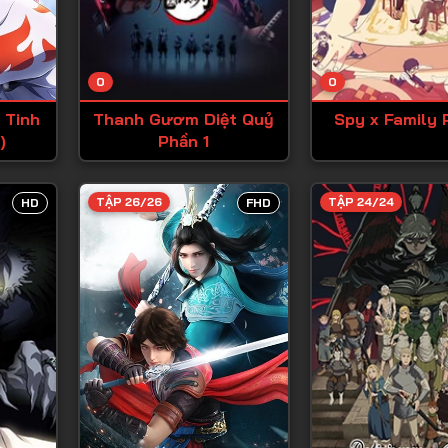
Tập 13
Tập 14
0
0
Tập 15
 Tinh
Thanh Gươm Diệt Quỷ
Spy x Family 
Tập 16
)
Phần 1
Tập 17
Tập 18
TẬP 26/26
TẬP 24/24
HD
FHD
Tập 19
Tập 20
Tập 21
Tập 22
Tập 23
Tập 24