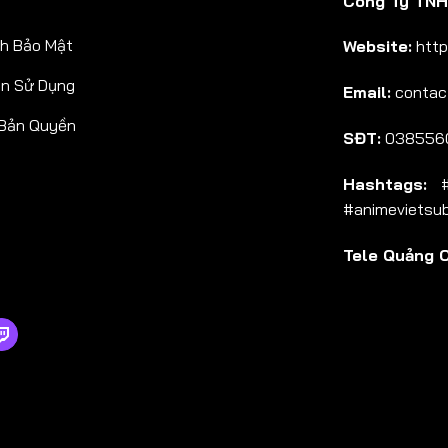
Công Ty TNHH
Tập 38
h Bảo Mật
Website:
http
Tập 39
ản Sử Dụng
Email:
contac
Tập 40
 Bản Quyền
Tập 41
SĐT:
038556
Tập 42
Hashtags:
#a
Tập 43
#animevietsu
Tập 44
Tele Quảng 
Tập 45
Tập 46
Tập 47
Tập 48
Tập 49