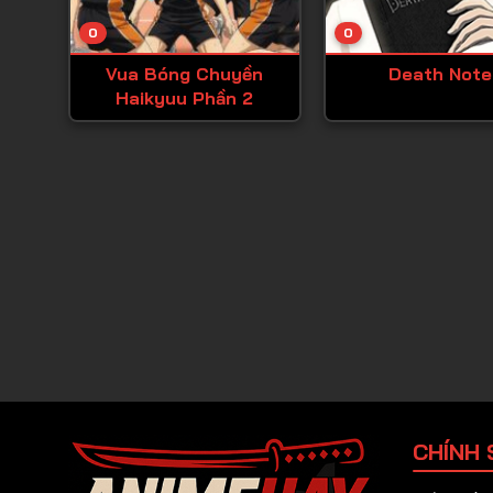
0
0
Vua Bóng Chuyền
Death Note
Haikyuu Phần 2
CHÍNH 