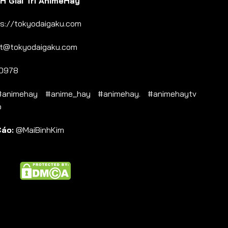
 Giải Trí AnimeHay
s://tokyodaigaku.com
t@tokyodaigaku.com
0978
nimehay #anime_hay #animehay. #animehaytv
b
Cáo:
@MaiBinhKim