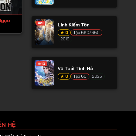
Ngục
#9
Linh Kiếm Tôn
★ 0
Tập 660/660
2019
#10
Võ Toái Tinh Hà
★ 0
Tập 60
2025
ÊN HỆ