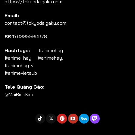
https://tokyodaigaku.com
Tập 104
Email:
Tập 105
contact@tokyodaigaku.com
Tập 106
SĐT:
0385560978
Tập 107
Tập 108
Hashtags:
#animehay
#anime_hay #animehay.
Tập 109
#animehaytv
Tập 110
#animevietsub
Tập 111
Tele Quảng Cáo:
Tập 112
@MaiBinhKim
Tập 113
Tập 114
Tập 115
Tập 116