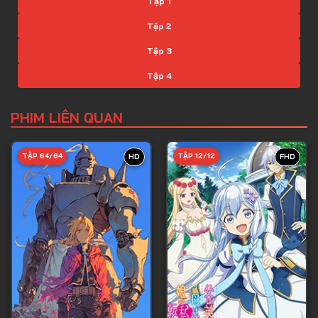
Tập 1
Tập 2
Tập 3
Tập 4
Tập 5
PHIM LIÊN QUAN
Tập 6
Tập 7
TẬP 64/64
TẬP 12/12
HD
FHD
Tập 8
Tập 9
Tập 10
Tập 11
Tập 12
Tập 13