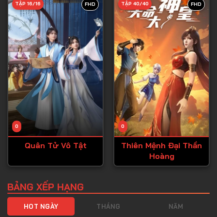
TẬP 16/16
TẬP 40/40
FHD
FHD
Tập 40
Tập 41
Tập 42
Tập 43
Tập 44
Tập 45
Tập 46
0
0
Tập 47
Quân Tử Vô Tật
Thiên Mệnh Đại Thần
Tập 48
Hoàng
Tập 49
Tập 50
BẢNG XẾP HẠNG
Tập 51
HOT NGÀY
THÁNG
NĂM
Tập 52