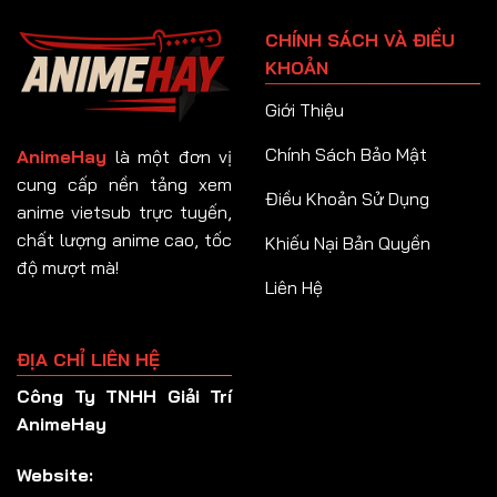
Tập 91
CHÍNH SÁCH VÀ ĐIỀU
Tập 92
KHOẢN
Tập 93
Giới Thiệu
Tập 94
Chính Sách Bảo Mật
AnimeHay
là một đơn vị
Tập 95
cung cấp nền tảng xem
Điều Khoản Sử Dụng
anime vietsub trực tuyến,
Tập 96
chất lượng anime cao, tốc
Khiếu Nại Bản Quyền
Tập 97
độ mượt mà!
Liên Hệ
Tập 98
Tập 99
ĐỊA CHỈ LIÊN HỆ
Tập 100
Công Ty TNHH Giải Trí
Tập 101
AnimeHay
Tập 102
Website:
Tập 103