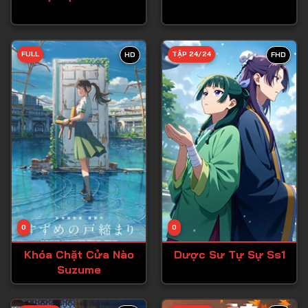
Tập 27
Tập 28
FULL
TẬP 24/24
HD
FHD
Tập 29
Tập 30
Tập 31
Tập 32
Tập 33
Tập 34
Tập 35
Tập 36
0
0
Tập 37
Khóa Chặt Cửa Nào
Dược Sư Tự Sự Ss1
Suzume
Tập 38
Tập 39