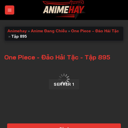
Chuyển
đến
nội
dung
Animehay
»
Anime Đang Chiếu
»
One Piece – Đảo Hải Tặc
»
Tập 895
One Piece - Đảo Hải Tặc - Tập 895
00:00 / 00:00
SERVER 1