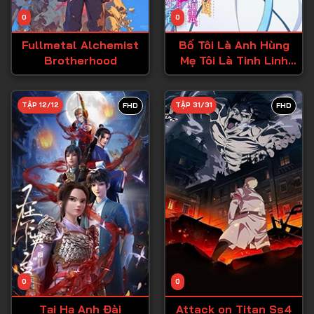
Tập 14
0
0
Tập 15
Fullmetal Alchemist
Bố Tôi Là Anh Hùng
Tập 16
Brotherhood
Mẹ Tôi Là Tinh Linh
Còn Tôi Là Cô Gái
Tập 17
Chuyển Sinh
Tập 18
TẬP 12/12
TẬP 31/31
FHD
FHD
Tập 19
Tập 20
Tập 21
Tập 22
Tập 23
Tập 24
Tập 25
0
0
Tập 26
Tại Hạ Anh Đài
Attack on Titan Ss4