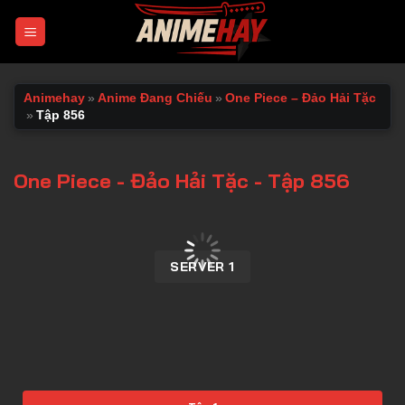
Chuyển
đến
nội
dung
Animehay
»
Anime Đang Chiếu
»
One Piece – Đảo Hải Tặc
»
Tập 856
One Piece - Đảo Hải Tặc - Tập 856
00:00 / 00:00
SERVER 1