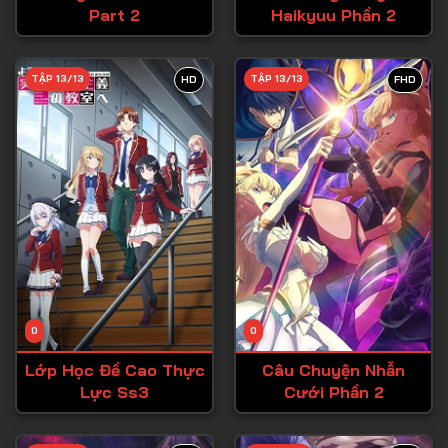
Part 2
Haikyuu Phần 2
Tập 27
Tập 28
TẬP 13/13
TẬP 13/13
HD
FHD
Tập 29
Tập 30
Tập 31
Tập 32
Tập 33
Tập 34
Tập 35
Tập 36
0
0
Tập 37
Lớp Học Đề Cao Thực
Câu Chuyện Nhẫn
Lực Ss3
Cưới Phần 2
Tập 38
Tập 39