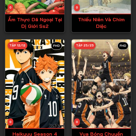
Tập 14
0
0
Tập 15
Ẩm Thực Dã Ngoại Tại
Thiếu Niên Và Chim
Tập 16
Dị Giới Ss2
Diệc
Tập 17
Tập 18
TẬP 12/12
TẬP 25/25
FHD
FHD
Tập 19
Tập 20
Tập 21
Tập 22
Tập 23
Tập 24
Tập 25
0
0
Tập 26
Haikyuu Season 4
Vua Bóng Chuyền