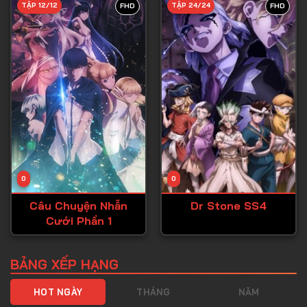
TẬP 12/12
TẬP 24/24
FHD
FHD
Tập 40
Tập 41
Tập 42
Tập 43
Tập 44
Tập 45
Tập 46
0
0
Tập 47
Câu Chuyện Nhẫn
Dr Stone SS4
Tập 48
Cưới Phần 1
Tập 49
Tập 50
BẢNG XẾP HẠNG
Tập 51
HOT NGÀY
THÁNG
NĂM
Tập 52