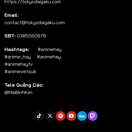
https://tokyodaigaku.com
Tập 104
Email:
Tập 105
contact@tokyodaigaku.com
Tập 106
SĐT:
0385560978
Tập 107
Tập 108
Hashtags:
#animehay
#anime_hay #animehay.
Tập 109
#animehaytv
Tập 110
#animevietsub
Tập 111
Tele Quảng Cáo:
Tập 112
@MaiBinhKim
Tập 113
Tập 114
Tập 115
Tập 116