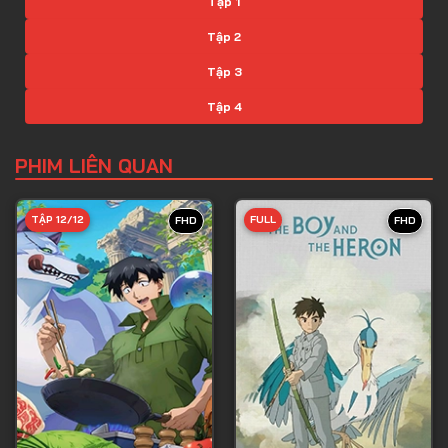
Tập 1
Tập 2
Tập 3
Tập 4
Tập 5
PHIM LIÊN QUAN
Tập 6
Tập 7
TẬP 12/12
FULL
FHD
FHD
Tập 8
Tập 9
Tập 10
Tập 11
Tập 12
Tập 13