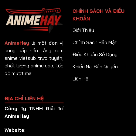
Tập 91
CHÍNH SÁCH VÀ ĐIỀU
Tập 92
KHOẢN
Tập 93
Giới Thiệu
Tập 94
Chính Sách Bảo Mật
AnimeHay
là một đơn vị
Tập 95
cung cấp nền tảng xem
Điều Khoản Sử Dụng
anime vietsub trực tuyến,
Tập 96
chất lượng anime cao, tốc
Khiếu Nại Bản Quyền
Tập 97
độ mượt mà!
Liên Hệ
Tập 98
Tập 99
ĐỊA CHỈ LIÊN HỆ
Tập 100
Công Ty TNHH Giải Trí
Tập 101
AnimeHay
Tập 102
Website:
Tập 103