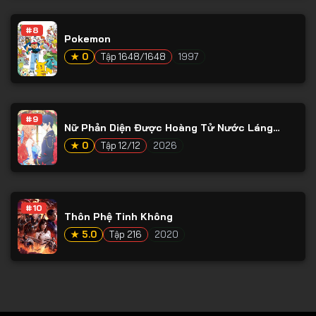
Tập 78
#8
Tập 79
Pokemon
Tập 80
★ 0
Tập 1648/1648
1997
Tập 81
Tập 82
#9
Nữ Phản Diện Được Hoàng Tử Nước Láng
Tập 83
Giềng Yêu Mến
★ 0
Tập 12/12
2026
Tập 84
Tập 85
Tập 86
#10
Thôn Phệ Tinh Không
Tập 87
★ 5.0
Tập 216
2020
Tập 88
Tập 89
Tập 90