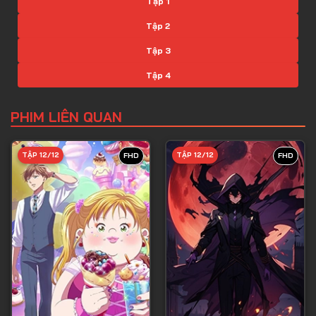
Tập 1
Tập 2
Tập 3
Tập 4
Tập 5
PHIM LIÊN QUAN
Tập 6
Tập 7
TẬP 12/12
TẬP 12/12
FHD
FHD
Tập 8
Tập 9
Tập 10
Tập 11
Tập 12
Tập 13