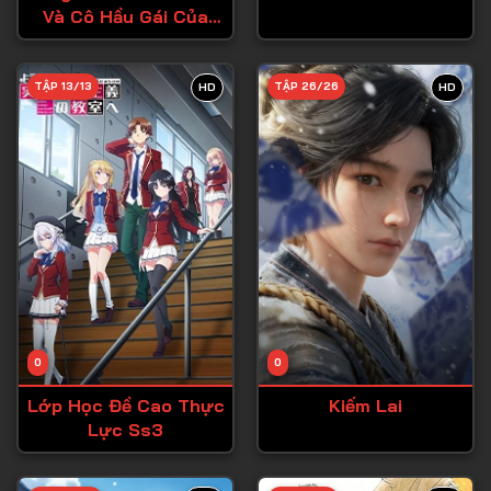
Và Cô Hầu Gái Của
Tập 27
Cậu
Tập 28
TẬP 13/13
TẬP 26/26
HD
HD
Tập 29
Tập 30
Tập 31
Tập 32
Tập 33
Tập 34
Tập 35
Tập 36
0
0
Tập 37
Lớp Học Đề Cao Thực
Kiếm Lai
Lực Ss3
Tập 38
Tập 39