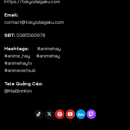
https://tokyodaigaku.com
Tập 104
Email:
Tập 105
contact@tokyodaigaku.com
Tập 106
SĐT:
0385560978
Tập 107
Tập 108
Hashtags:
#animehay
#anime_hay #animehay.
Tập 109
#animehaytv
Tập 110
#animevietsub
Tập 111
Tele Quảng Cáo:
Tập 112
@MaiBinhKim
Tập 113
Tập 114
Tập 115
Tập 116