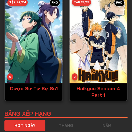
TẬP 24/24
TẬP 13/13
FHD
FHD
Tập 40
Tập 41
Tập 42
Tập 43
Tập 44
Tập 45
Tập 46
0
0
Tập 47
Dược Sư Tự Sự Ss1
Haikyuu Season 4
Tập 48
Part 1
Tập 49
Tập 50
BẢNG XẾP HẠNG
Tập 51
HOT NGÀY
THÁNG
NĂM
Tập 52