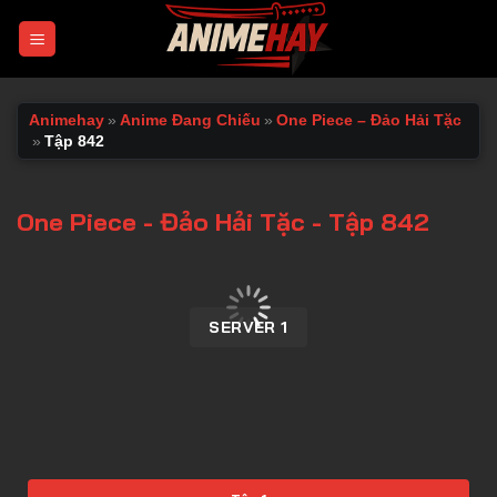
Chuyển
đến
nội
dung
Animehay
»
Anime Đang Chiếu
»
One Piece – Đảo Hải Tặc
»
Tập 842
One Piece - Đảo Hải Tặc - Tập 842
00:00 / 00:00
SERVER 1