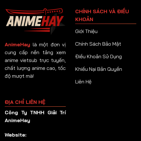
Tập 91
CHÍNH SÁCH VÀ ĐIỀU
Tập 92
KHOẢN
Tập 93
Giới Thiệu
Tập 94
Chính Sách Bảo Mật
AnimeHay
là một đơn vị
Tập 95
cung cấp nền tảng xem
Điều Khoản Sử Dụng
anime vietsub trực tuyến,
Tập 96
chất lượng anime cao, tốc
Khiếu Nại Bản Quyền
Tập 97
độ mượt mà!
Liên Hệ
Tập 98
Tập 99
ĐỊA CHỈ LIÊN HỆ
Tập 100
Công Ty TNHH Giải Trí
Tập 101
AnimeHay
Tập 102
Website:
Tập 103