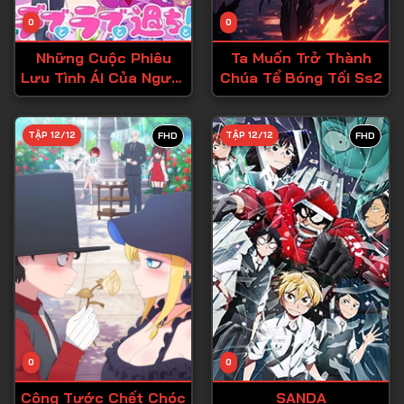
Tập 14
0
0
Tập 15
Những Cuộc Phiêu
Ta Muốn Trở Thành
Tập 16
Lưu Tình Ái Của Người
Chúa Tể Bóng Tối Ss2
Ngoại Cỡ!
Tập 17
Tập 18
TẬP 12/12
TẬP 12/12
FHD
FHD
Tập 19
Tập 20
Tập 21
Tập 22
Tập 23
Tập 24
Tập 25
0
0
Tập 26
Công Tước Chết Chóc
SANDA