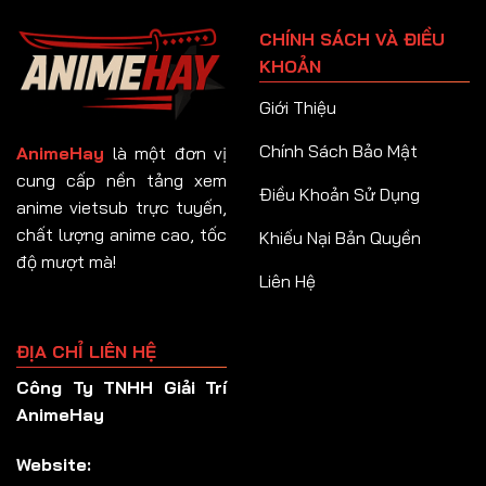
Tập 91
CHÍNH SÁCH VÀ ĐIỀU
Tập 92
KHOẢN
Tập 93
Giới Thiệu
Tập 94
Chính Sách Bảo Mật
AnimeHay
là một đơn vị
Tập 95
cung cấp nền tảng xem
Điều Khoản Sử Dụng
anime vietsub trực tuyến,
Tập 96
chất lượng anime cao, tốc
Khiếu Nại Bản Quyền
Tập 97
độ mượt mà!
Liên Hệ
Tập 98
Tập 99
ĐỊA CHỈ LIÊN HỆ
Tập 100
Công Ty TNHH Giải Trí
Tập 101
AnimeHay
Tập 102
Website:
Tập 103