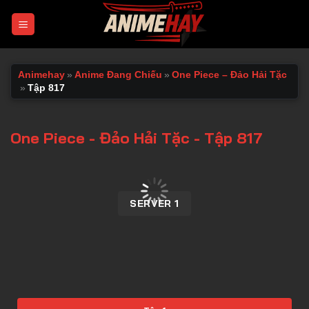
Chuyển
đến
nội
dung
Animehay
»
Anime Đang Chiếu
»
One Piece – Đảo Hải Tặc
»
Tập 817
One Piece - Đảo Hải Tặc - Tập 817
00:00 / 00:00
SERVER 1