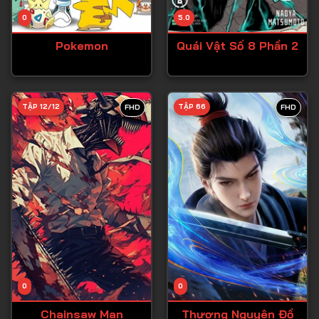
Tập 14
0
5.0
Tập 15
Pokemon
Quái Vật Số 8 Phần 2
Tập 16
Tập 17
Tập 18
TẬP 12/12
TẬP 66
FHD
FHD
Tập 19
Tập 20
Tập 21
Tập 22
Tập 23
Tập 24
Tập 25
0
0
Tập 26
Chainsaw Man
Thương Nguyên Đồ