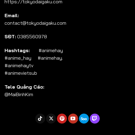
https://tokyodaigaku.com
Tập 104
Email:
Tập 105
contact@tokyodaigaku.com
Tập 106
SĐT:
0385560978
Tập 107
Tập 108
Hashtags:
#animehay
#anime_hay #animehay.
Tập 109
#animehaytv
Tập 110
#animevietsub
Tập 111
Tele Quảng Cáo:
Tập 112
@MaiBinhKim
Tập 113
Tập 114
Tập 115
Tập 116