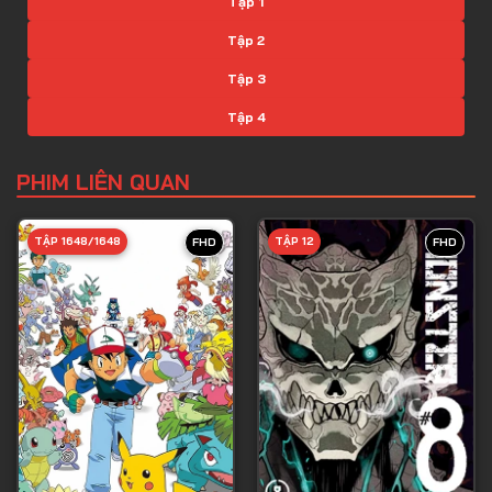
Tập 1
Tập 2
Tập 3
Tập 4
Tập 5
PHIM LIÊN QUAN
Tập 6
Tập 7
TẬP 1648/1648
TẬP 12
FHD
FHD
Tập 8
Tập 9
Tập 10
Tập 11
Tập 12
Tập 13