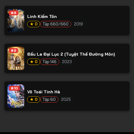
Tập 78
#8
Tập 79
Linh Kiếm Tôn
Tập 80
★ 0
Tập 660/660
2019
Tập 81
Tập 82
#9
Đấu La Đại Lục 2 (Tuyệt Thế Đường Môn)
Tập 83
★ 0
Tập 146
2023
Tập 84
Tập 85
Tập 86
#10
Võ Toái Tinh Hà
Tập 87
★ 0
Tập 60
2025
Tập 88
Tập 89
Tập 90