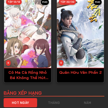
TẬP 12/12
TẬP 32/32
FHD
FHD
Tập 40
Tập 41
Tập 42
Tập 43
Tập 44
Tập 45
Tập 46
0
0
Tập 47
Cô Ma Cà Rồng Nhỏ
Quân Hữu Vân Phần 2
Tập 48
Bé Không Thể Hút
Tập 49
Đúng Cách
Tập 50
BẢNG XẾP HẠNG
Tập 51
HOT NGÀY
THÁNG
NĂM
Tập 52