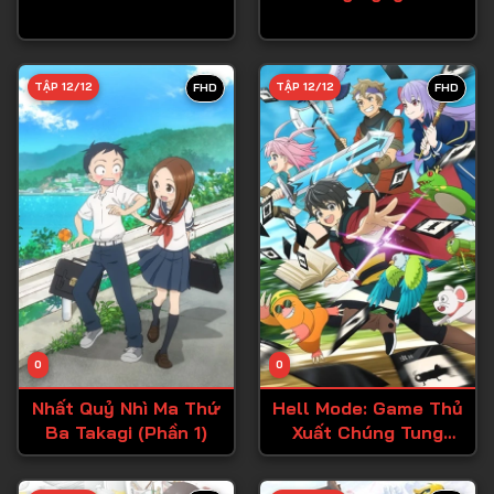
Tập 27
Tập 28
TẬP 12/12
TẬP 12/12
FHD
FHD
Tập 29
Tập 30
Tập 31
Tập 32
Tập 33
Tập 34
Tập 35
Tập 36
0
0
Tập 37
Nhất Quỷ Nhì Ma Thứ
Hell Mode: Game Thủ
Ba Takagi (Phần 1)
Xuất Chúng Tung
Tập 38
Hoành Chốn Dị Giới
Hỗn Nguyên
Tập 39