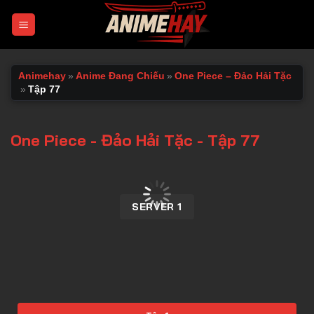
Chuyển
đến
nội
dung
Animehay
»
Anime Đang Chiếu
»
One Piece – Đảo Hải Tặc
»
Tập 77
One Piece - Đảo Hải Tặc - Tập 77
00:00 / 00:00
SERVER 1