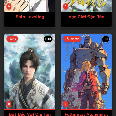
Tập 14
0
0
Tập 15
Solo Leveling
Vạn Giới Độc Tôn
Tập 16
Tập 17
Tập 18
TẬP 9
TẬP 64/64
FHD
HD
Tập 19
Tập 20
Tập 21
Tập 22
Tập 23
Tập 24
Tập 25
0
0
Tập 26
Bắt Đầu Với Chí Tôn
Fullmetal Alchemist