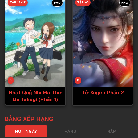
TẬP 12/12
TẬP 40
FHD
FHD
Tập 40
Tập 41
Tập 42
Tập 43
Tập 44
Tập 45
Tập 46
0
0
Tập 47
Nhất Quỷ Nhì Ma Thứ
Tử Xuyên Phần 2
Tập 48
Ba Takagi (Phần 1)
Tập 49
Tập 50
BẢNG XẾP HẠNG
Tập 51
HOT NGÀY
THÁNG
NĂM
Tập 52