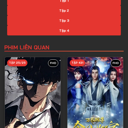
Tập 1
Tập 2
Tập 3
Tập 4
Tập 5
PHIM LIÊN QUAN
Tập 6
Tập 7
TẬP 25/25
TẬP 431
FHD
FHD
Tập 8
Tập 9
Tập 10
Tập 11
Tập 12
Tập 13