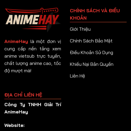
Tập 91
CHÍNH SÁCH VÀ ĐIỀU
Tập 92
KHOẢN
Tập 93
Giới Thiệu
Tập 94
Chính Sách Bảo Mật
AnimeHay
là một đơn vị
Tập 95
cung cấp nền tảng xem
Điều Khoản Sử Dụng
anime vietsub trực tuyến,
Tập 96
chất lượng anime cao, tốc
Khiếu Nại Bản Quyền
Tập 97
độ mượt mà!
Liên Hệ
Tập 98
Tập 99
ĐỊA CHỈ LIÊN HỆ
Tập 100
Công Ty TNHH Giải Trí
Tập 101
AnimeHay
Tập 102
Website:
Tập 103