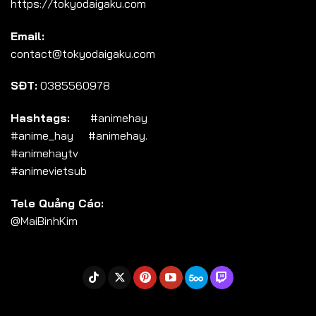
https://tokyodaigaku.com
Tập 104
Email:
Tập 105
contact@tokyodaigaku.com
Tập 106
SĐT:
0385560978
Tập 107
Tập 108
Hashtags:
#animehay
#anime_hay #animehay.
Tập 109
#animehaytv
Tập 110
#animevietsub
Tập 111
Tele Quảng Cáo:
Tập 112
@MaiBinhKim
Tập 113
Tập 114
Tập 115
Tập 116