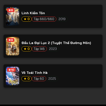
Tập 78
#8
Tập 79
Linh Kiếm Tôn
Tập 80
★ 0
Tập 660/660
2019
Tập 81
Tập 82
#9
Đấu La Đại Lục 2 (Tuyệt Thế Đường Môn)
Tập 83
★ 0
Tập 146
2023
Tập 84
Tập 85
Tập 86
#10
Võ Toái Tinh Hà
Tập 87
★ 0
Tập 60
2025
Tập 88
Tập 89
Tập 90