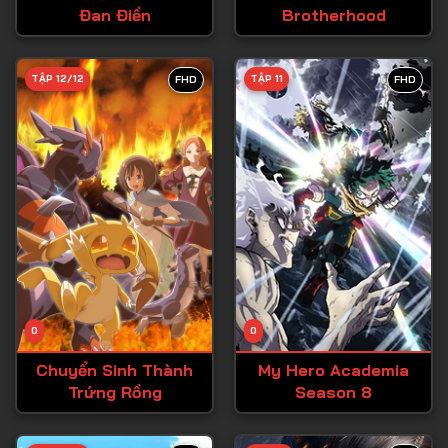
Đan Điền
Brotherhood
Tập 27
Tập 28
TẬP 12/12
TẬP 11
FHD
FHD
Tập 29
Tập 30
Tập 31
Tập 32
Tập 33
Tập 34
Tập 35
Tập 36
0
0
Tập 37
Chuyển Sinh Thành
My Hero Academia
Trứng Rồng
Season 8
Tập 38
Tập 39