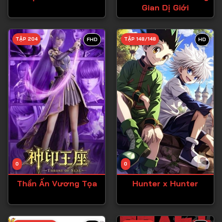
Gian Dị Giới
Tập 27
Tập 28
TẬP 204
TẬP 148/148
FHD
HD
Tập 29
Tập 30
Tập 31
Tập 32
Tập 33
Tập 34
Tập 35
Tập 36
0
0
Tập 37
Thần Ấn Vương Tọa
Hunter x Hunter
Tập 38
Tập 39