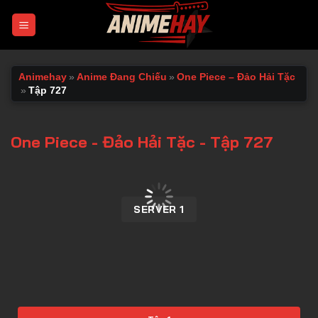
Chuyển
đến
nội
dung
Animehay
»
Anime Đang Chiếu
»
One Piece – Đảo Hải Tặc
»
Tập 727
One Piece - Đảo Hải Tặc - Tập 727
00:00 / 00:00
SERVER 1