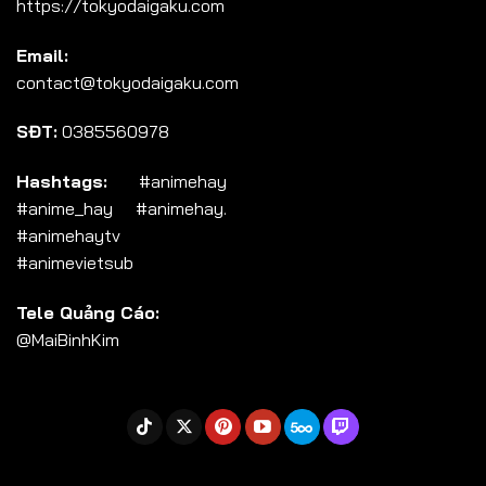
https://tokyodaigaku.com
Tập 104
Email:
Tập 105
contact@tokyodaigaku.com
Tập 106
SĐT:
0385560978
Tập 107
Tập 108
Hashtags:
#animehay
#anime_hay #animehay.
Tập 109
#animehaytv
Tập 110
#animevietsub
Tập 111
Tele Quảng Cáo:
Tập 112
@MaiBinhKim
Tập 113
Tập 114
Tập 115
Tập 116