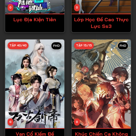
Tập 14
0
0
Tập 15
Lục Địa Kiện Tiên
Lớp Học Đề Cao Thực
Tập 16
Lực Ss3
Tập 17
Tập 18
TẬP 40/40
TẬP 15/15
FHD
FHD
Tập 19
Tập 20
Tập 21
Tập 22
Tập 23
Tập 24
Tập 25
0
0
Tập 26
Vạn Cổ Kiếm Đế
Khúc Chiến Ca Không