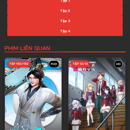
Tập 1
Tập 2
Tập 3
Tập 4
Tập 5
PHIM LIÊN QUAN
Tập 6
Tập 7
TẬP 150/150
TẬP 13/13
FHD
HD
Tập 8
Tập 9
Tập 10
Tập 11
Tập 12
Tập 13