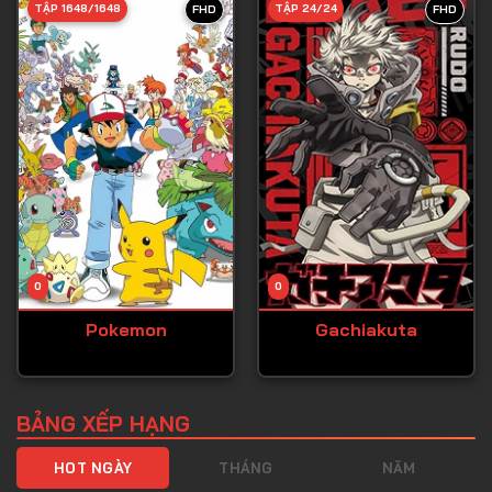
TẬP 1648/1648
TẬP 24/24
FHD
FHD
Tập 40
Tập 41
Tập 42
Tập 43
Tập 44
Tập 45
Tập 46
0
0
Tập 47
Pokemon
Gachiakuta
Tập 48
Tập 49
Tập 50
BẢNG XẾP HẠNG
Tập 51
HOT NGÀY
THÁNG
NĂM
Tập 52