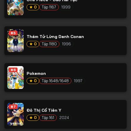
Tập 65
★ 0
Tập 1167
1999
Tập 66
Tập 67
Tập 68
#5
Thám Tử Lừng Danh Conan
Tập 69
★ 0
Tập 1180
1996
Tập 70
Tập 71
#6
Tập 72
Pokemon
★ 0
Tập 1648/1648
1997
Tập 73
Tập 74
Tập 75
#7
Đô Thị Cổ Tiên Y
Tập 76
★ 0
Tập 161
2024
Tập 77