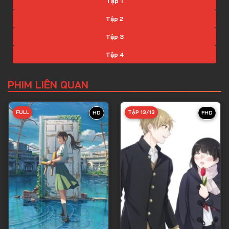
Tập 1
Tập 2
Tập 3
Tập 4
Tập 5
PHIM LIÊN QUAN
Tập 6
Tập 7
FULL
TẬP 13/13
HD
FHD
Tập 8
Tập 9
Tập 10
Tập 11
Tập 12
Tập 13