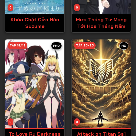
Tập 14
0
0
Tập 15
Khóa Chặt Cửa Nào
Mưa Tháng Tư Mang
Tập 16
Suzume
Tới Hoa Tháng Năm
Tập 17
Tập 18
TẬP 18/18
TẬP 25/25
FHD
HD
Tập 19
Tập 20
Tập 21
Tập 22
Tập 23
Tập 24
Tập 25
0
0
Tập 26
To Love Ru Darkness
Attack on Titan Ss1