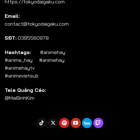
https://tokyodaigaku.com
Tập 104
Email:
Tập 105
contact@tokyodaigaku.com
Tập 106
SĐT:
0385560978
Tập 107
Tập 108
Hashtags:
#animehay
#anime_hay #animehay.
Tập 109
#animehaytv
Tập 110
#animevietsub
Tập 111
Tele Quảng Cáo:
Tập 112
@MaiBinhKim
Tập 113
Tập 114
Tập 115
Tập 116