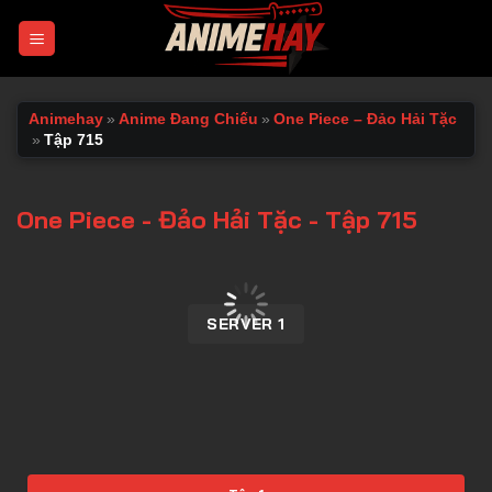
Chuyển
đến
nội
dung
Animehay
»
Anime Đang Chiếu
»
One Piece – Đảo Hải Tặc
»
Tập 715
One Piece - Đảo Hải Tặc - Tập 715
00:00 / 00:00
SERVER 1