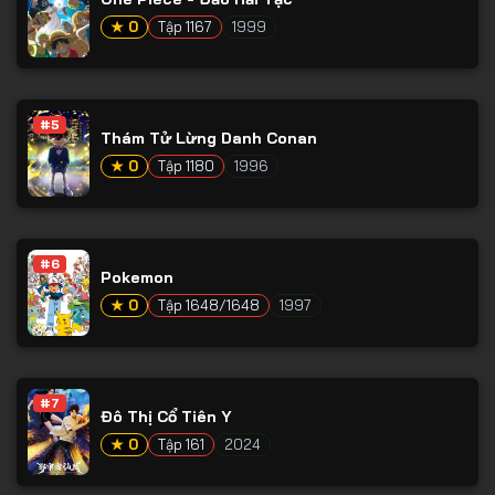
Tập 65
★ 0
Tập 1167
1999
Tập 66
Tập 67
Tập 68
#5
Thám Tử Lừng Danh Conan
Tập 69
★ 0
Tập 1180
1996
Tập 70
Tập 71
#6
Tập 72
Pokemon
★ 0
Tập 1648/1648
1997
Tập 73
Tập 74
Tập 75
#7
Đô Thị Cổ Tiên Y
Tập 76
★ 0
Tập 161
2024
Tập 77