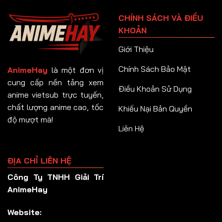
Tập 91
CHÍNH SÁCH VÀ ĐIỀU
Tập 92
KHOẢN
Tập 93
Giới Thiệu
Tập 94
Chính Sách Bảo Mật
AnimeHay
là một đơn vị
Tập 95
cung cấp nền tảng xem
Điều Khoản Sử Dụng
anime vietsub trực tuyến,
Tập 96
chất lượng anime cao, tốc
Khiếu Nại Bản Quyền
Tập 97
độ mượt mà!
Liên Hệ
Tập 98
Tập 99
ĐỊA CHỈ LIÊN HỆ
Tập 100
Công Ty TNHH Giải Trí
Tập 101
AnimeHay
Tập 102
Website:
Tập 103