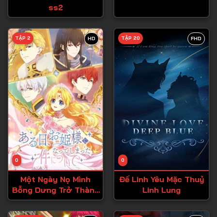
ss2
Tập 27
Tập 28
TẬP 2
TẬP 20
HD
FHD
Tập 29
Tập 30
Tập 31
Tập 32
Tập 33
Tập 34
Tập 35
Tập 36
0
0
Tập 37
Một Ngày Nọ Mình
Đế Linh Yêu Mặc Thuỷ
Bỗng Dưng Trở Thành
Linh Lung
Tập 38
Công Chúa
Tập 39