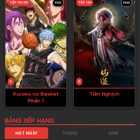
TẬP 26/26
TẬP 134
FHD
FHD
Tập 40
Tập 41
Tập 42
Tập 43
Tập 44
Tập 45
Tập 46
0
0
Tập 47
Kuroko no Basket
Tiên Nghịch
Tập 48
Phần 1
Tập 49
Tập 50
BẢNG XẾP HẠNG
Tập 51
HOT NGÀY
THÁNG
NĂM
Tập 52