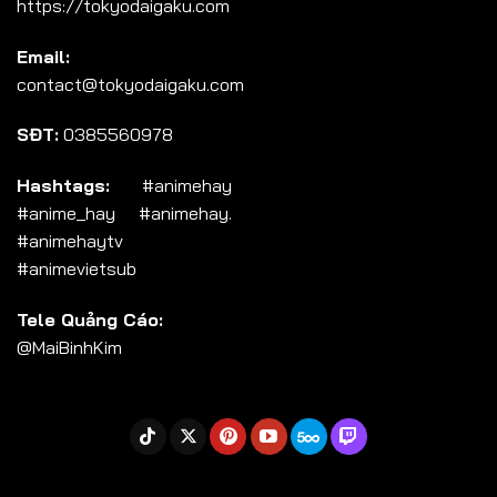
https://tokyodaigaku.com
Tập 104
Email:
Tập 105
contact@tokyodaigaku.com
Tập 106
SĐT:
0385560978
Tập 107
Tập 108
Hashtags:
#animehay
#anime_hay #animehay.
Tập 109
#animehaytv
Tập 110
#animevietsub
Tập 111
Tele Quảng Cáo:
Tập 112
@MaiBinhKim
Tập 113
Tập 114
Tập 115
Tập 116