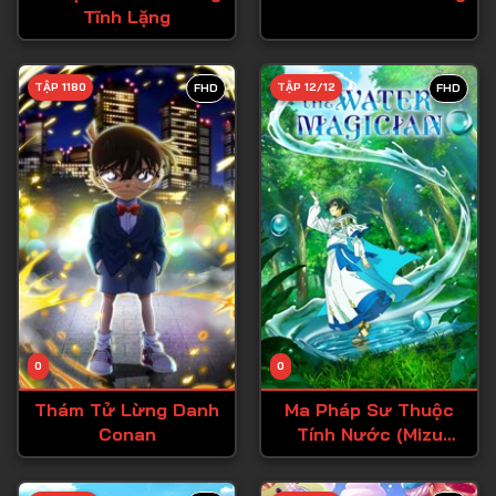
Tĩnh Lặng
Tập 27
Tập 28
TẬP 1180
TẬP 12/12
FHD
FHD
Tập 29
Tập 30
Tập 31
Tập 32
Tập 33
Tập 34
Tập 35
Tập 36
0
0
Tập 37
Thám Tử Lừng Danh
Ma Pháp Sư Thuộc
Conan
Tính Nước (Mizu
Tập 38
Zokusei no
Mahoutsukai)
Tập 39