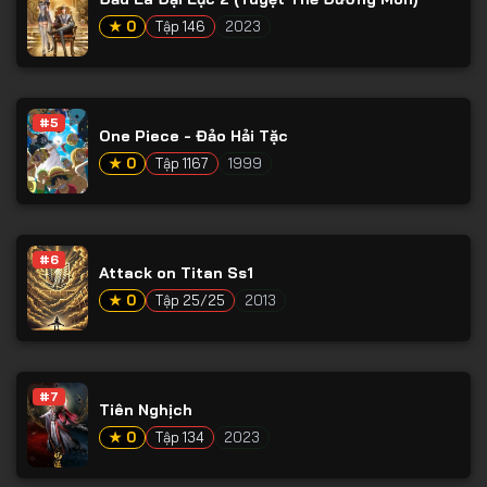
Tập 65
★ 0
Tập 146
2023
Tập 66
Tập 67
Tập 68
#5
One Piece - Đảo Hải Tặc
Tập 69
★ 0
Tập 1167
1999
Tập 70
Tập 71
#6
Tập 72
Attack on Titan Ss1
★ 0
Tập 25/25
2013
Tập 73
Tập 74
Tập 75
#7
Tiên Nghịch
Tập 76
★ 0
Tập 134
2023
Tập 77