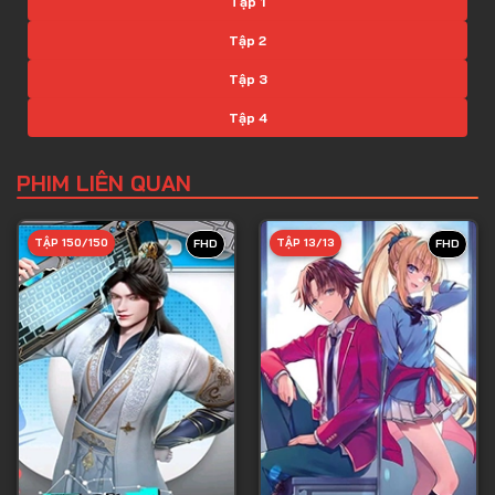
Tập 1
Tập 2
Tập 3
Tập 4
Tập 5
PHIM LIÊN QUAN
Tập 6
Tập 7
TẬP 150/150
TẬP 13/13
FHD
FHD
Tập 8
Tập 9
Tập 10
Tập 11
Tập 12
Tập 13