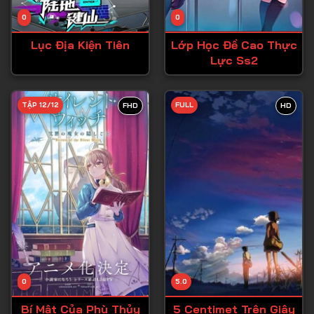
Tập 14
0
0
Tập 15
Lục Địa Kiện Tiên
Lớp Học Đề Cao Thực
Tập 16
Lực Ss2
Tập 17
Tập 18
TẬP 12/12
FULL
FHD
HD
Tập 19
Tập 20
Tập 21
Tập 22
Tập 23
Tập 24
Tập 25
0
5.0
Tập 26
Bí Mật Của Phù Thủy
5 Centimet Trên Giây