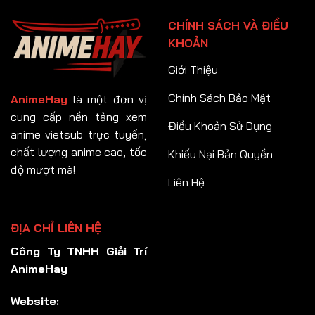
Tập 91
CHÍNH SÁCH VÀ ĐIỀU
Tập 92
KHOẢN
Tập 93
Giới Thiệu
Tập 94
Chính Sách Bảo Mật
AnimeHay
là một đơn vị
Tập 95
cung cấp nền tảng xem
Điều Khoản Sử Dụng
anime vietsub trực tuyến,
Tập 96
chất lượng anime cao, tốc
Khiếu Nại Bản Quyền
Tập 97
độ mượt mà!
Liên Hệ
Tập 98
Tập 99
ĐỊA CHỈ LIÊN HỆ
Tập 100
Công Ty TNHH Giải Trí
Tập 101
AnimeHay
Tập 102
Website:
Tập 103