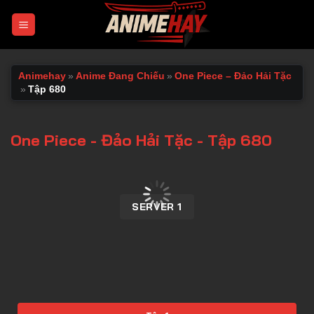
Chuyển
đến
nội
dung
Animehay
»
Anime Đang Chiếu
»
One Piece – Đảo Hải Tặc
»
Tập 680
One Piece - Đảo Hải Tặc - Tập 680
00:00 / 00:00
SERVER 1