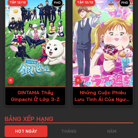
TẬP 12/12
TẬP 12/12
FHD
FHD
Tập 40
Tập 41
Tập 42
Tập 43
Tập 44
Tập 45
Tập 46
0
0
Tập 47
GINTAMA Thầy
Những Cuộc Phiêu
Tập 48
Ginpachi Ở Lớp 3-Z
Lưu Tình Ái Của Người
Tập 49
Ngoại Cỡ!
Tập 50
BẢNG XẾP HẠNG
Tập 51
HOT NGÀY
THÁNG
NĂM
Tập 52