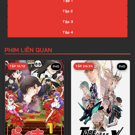
Tập 1
Tập 2
Tập 3
Tập 4
Tập 5
PHIM LIÊN QUAN
Tập 6
Tập 7
TẬP 12/12
TẬP 24/24
FHD
FHD
Tập 8
Tập 9
Tập 10
Tập 11
Tập 12
Tập 13