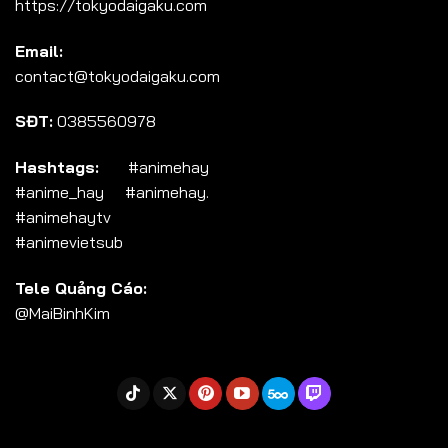
https://tokyodaigaku.com
Tập 104
Email:
Tập 105
contact@tokyodaigaku.com
Tập 106
SĐT:
0385560978
Tập 107
Tập 108
Hashtags:
#animehay
#anime_hay #animehay.
Tập 109
#animehaytv
Tập 110
#animevietsub
Tập 111
Tele Quảng Cáo:
Tập 112
@MaiBinhKim
Tập 113
Tập 114
Tập 115
Tập 116