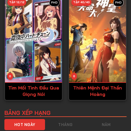
TẬP 12/12
TẬP 40/40
FHD
FHD
Tập 40
Tập 41
Tập 42
Tập 43
Tập 44
Tập 45
Tập 46
0
0
Tập 47
Tìm Mối Tình Đầu Qua
Thiên Mệnh Đại Thần
Tập 48
Giọng Nói
Hoàng
Tập 49
Tập 50
BẢNG XẾP HẠNG
Tập 51
HOT NGÀY
THÁNG
NĂM
Tập 52