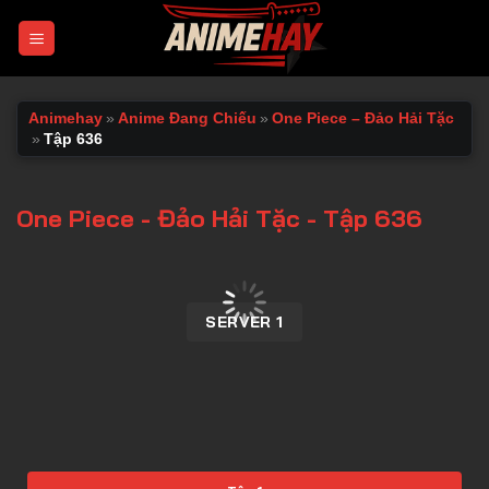
Chuyển
đến
nội
dung
Animehay
»
Anime Đang Chiếu
»
One Piece – Đảo Hải Tặc
»
Tập 636
One Piece - Đảo Hải Tặc - Tập 636
00:00 / 00:00
SERVER 1