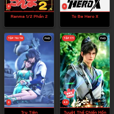
Tập 14
0
0
Tập 15
Ranma 1/2 Phần 2
To Be Hero X
Tập 16
Tập 17
Tập 18
TẬP 78/78
TẬP 171
FHD
FHD
Tập 19
Tập 20
Tập 21
Tập 22
Tập 23
Tập 24
Tập 25
0
4.0
Tập 26
Tru Tiên
Tuyệt Thế Chiến Hồn