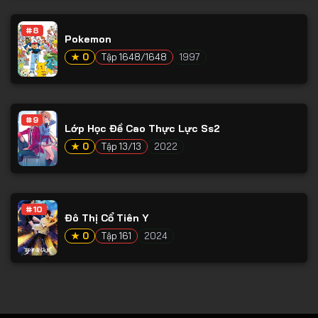
Tập 78
#8
Tập 79
Pokemon
Tập 80
★ 0
Tập 1648/1648
1997
Tập 81
Tập 82
#9
Lớp Học Đề Cao Thực Lực Ss2
Tập 83
★ 0
Tập 13/13
2022
Tập 84
Tập 85
Tập 86
#10
Đô Thị Cổ Tiên Y
Tập 87
★ 0
Tập 161
2024
Tập 88
Tập 89
Tập 90