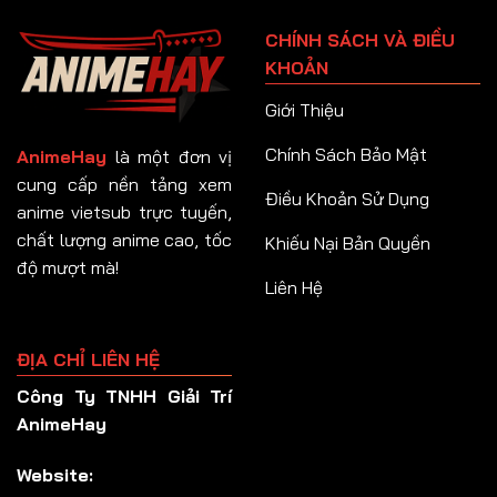
Tập 91
CHÍNH SÁCH VÀ ĐIỀU
Tập 92
KHOẢN
Tập 93
Giới Thiệu
Tập 94
Chính Sách Bảo Mật
AnimeHay
là một đơn vị
Tập 95
cung cấp nền tảng xem
Điều Khoản Sử Dụng
anime vietsub trực tuyến,
Tập 96
chất lượng anime cao, tốc
Khiếu Nại Bản Quyền
Tập 97
độ mượt mà!
Liên Hệ
Tập 98
Tập 99
ĐỊA CHỈ LIÊN HỆ
Tập 100
Công Ty TNHH Giải Trí
Tập 101
AnimeHay
Tập 102
Website:
Tập 103