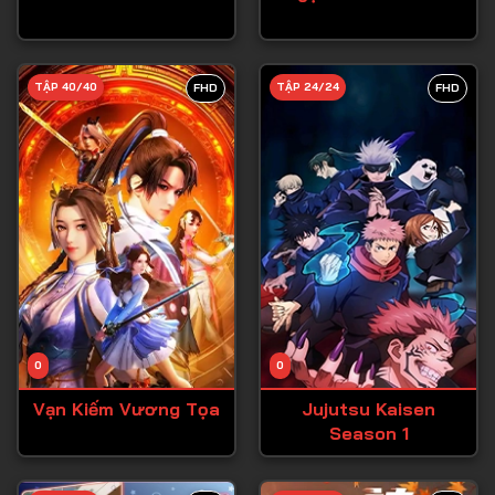
Tập 27
Tập 28
TẬP 40/40
TẬP 24/24
FHD
FHD
Tập 29
Tập 30
Tập 31
Tập 32
Tập 33
Tập 34
Tập 35
Tập 36
0
0
Tập 37
Vạn Kiếm Vương Tọa
Jujutsu Kaisen
Season 1
Tập 38
Tập 39