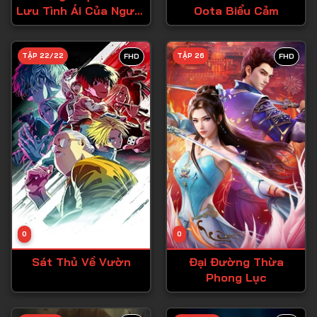
Lưu Tình Ái Của Người
Oota Biểu Cảm
Tập 27
Ngoại Cỡ!
Tập 28
TẬP 22/22
TẬP 26
FHD
FHD
Tập 29
Tập 30
Tập 31
Tập 32
Tập 33
Tập 34
Tập 35
Tập 36
0
0
Tập 37
Sát Thủ Về Vườn
Đại Đường Thừa
Phong Lục
Tập 38
Tập 39