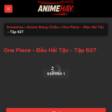
Chuyển
đến
nội
dung
Animehay
»
Anime Đang Chiếu
»
One Piece – Đảo Hải Tặc
»
Tập 627
One Piece - Đảo Hải Tặc - Tập 627
00:00 / 00:00
SERVER 1