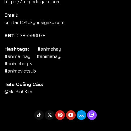
https://tokyodaigaku.com
Tập 104
Email:
Tập 105
contact@tokyodaigaku.com
Tập 106
SĐT:
0385560978
Tập 107
Tập 108
Hashtags:
#animehay
#anime_hay #animehay.
Tập 109
#animehaytv
Tập 110
#animevietsub
Tập 111
Tele Quảng Cáo:
Tập 112
@MaiBinhKim
Tập 113
Tập 114
Tập 115
Tập 116