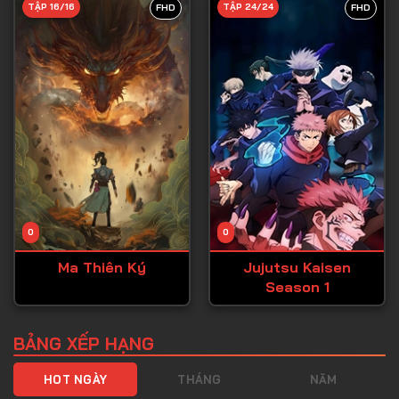
TẬP 16/16
TẬP 24/24
FHD
FHD
Tập 40
Tập 41
Tập 42
Tập 43
Tập 44
Tập 45
Tập 46
0
0
Tập 47
Ma Thiên Ký
Jujutsu Kaisen
Tập 48
Season 1
Tập 49
Tập 50
BẢNG XẾP HẠNG
Tập 51
HOT NGÀY
THÁNG
NĂM
Tập 52