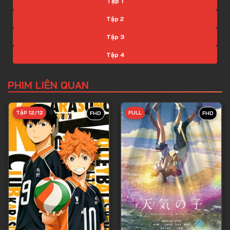
Tập 1
Tập 2
Tập 3
Tập 4
Tập 5
PHIM LIÊN QUAN
Tập 6
Tập 7
TẬP 12/12
FULL
FHD
FHD
Tập 8
Tập 9
Tập 10
Tập 11
Tập 12
Tập 13