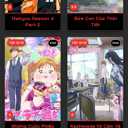
Tập 14
0
5.0
Tập 15
Haikyuu Season 4
Đứa Con Của Thời
Tập 16
Part 2
Tiết
Tập 17
Tập 18
TẬP 12/12
TẬP 12/12
FHD
FHD
Tập 19
Tập 20
Tập 21
Tập 22
Tập 23
Tập 24
Tập 25
0
0
Tập 26
Những Cuộc Phiêu
Kashiwada Vô Cảm Và