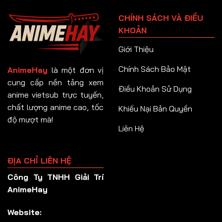
Tập 91
CHÍNH SÁCH VÀ ĐIỀU
Tập 92
KHOẢN
Tập 93
Giới Thiệu
Tập 94
Chính Sách Bảo Mật
AnimeHay
là một đơn vị
Tập 95
cung cấp nền tảng xem
Điều Khoản Sử Dụng
anime vietsub trực tuyến,
Tập 96
chất lượng anime cao, tốc
Khiếu Nại Bản Quyền
Tập 97
độ mượt mà!
Liên Hệ
Tập 98
Tập 99
ĐỊA CHỈ LIÊN HỆ
Tập 100
Công Ty TNHH Giải Trí
Tập 101
AnimeHay
Tập 102
Website:
Tập 103