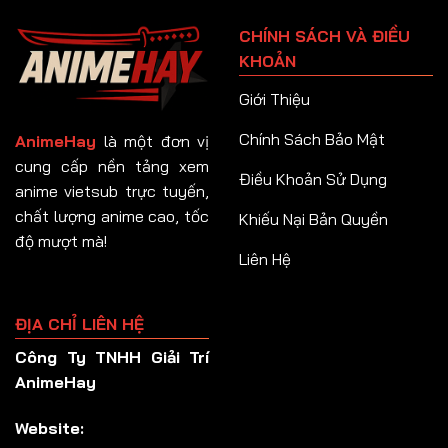
Tập 91
CHÍNH SÁCH VÀ ĐIỀU
Tập 92
KHOẢN
Tập 93
Giới Thiệu
Tập 94
Chính Sách Bảo Mật
AnimeHay
là một đơn vị
Tập 95
cung cấp nền tảng xem
Điều Khoản Sử Dụng
anime vietsub trực tuyến,
Tập 96
chất lượng anime cao, tốc
Khiếu Nại Bản Quyền
Tập 97
độ mượt mà!
Liên Hệ
Tập 98
Tập 99
ĐỊA CHỈ LIÊN HỆ
Tập 100
Công Ty TNHH Giải Trí
Tập 101
AnimeHay
Tập 102
Website:
Tập 103