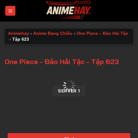
Chuyển
đến
nội
dung
Animehay
»
Anime Đang Chiếu
»
One Piece – Đảo Hải Tặc
»
Tập 623
One Piece - Đảo Hải Tặc - Tập 623
00:00 / 00:00
SERVER 1