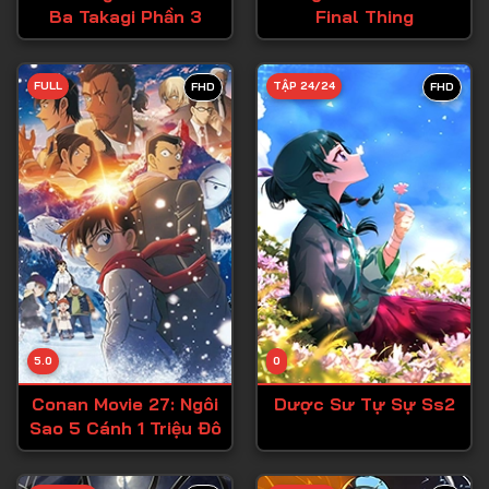
Ba Takagi Phần 3
Final Thing
Tập 27
Tập 28
FULL
TẬP 24/24
FHD
FHD
Tập 29
Tập 30
Tập 31
Tập 32
Tập 33
Tập 34
Tập 35
Tập 36
5.0
0
Tập 37
Conan Movie 27: Ngôi
Dược Sư Tự Sự Ss2
Sao 5 Cánh 1 Triệu Đô
Tập 38
Tập 39