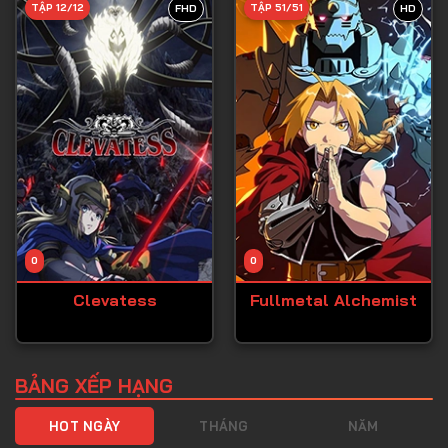
TẬP 12/12
TẬP 51/51
FHD
HD
Tập 40
Tập 41
Tập 42
Tập 43
Tập 44
Tập 45
Tập 46
0
0
Tập 47
Clevatess
Fullmetal Alchemist
Tập 48
Tập 49
Tập 50
BẢNG XẾP HẠNG
Tập 51
HOT NGÀY
THÁNG
NĂM
Tập 52