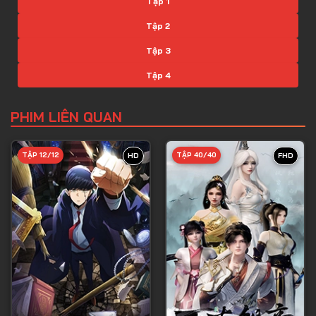
Tập 1
Tập 2
Tập 3
Tập 4
Tập 5
PHIM LIÊN QUAN
Tập 6
Tập 7
TẬP 12/12
TẬP 40/40
HD
FHD
Tập 8
Tập 9
Tập 10
Tập 11
Tập 12
Tập 13