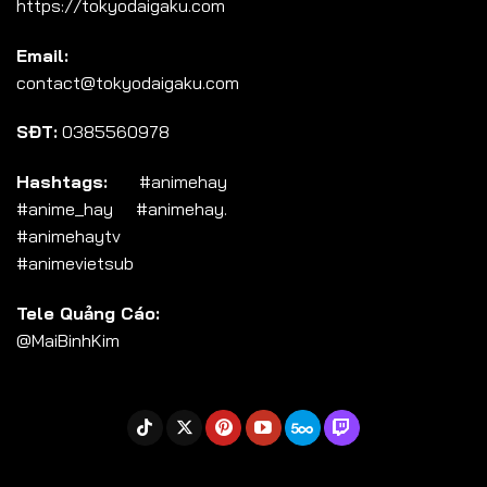
https://tokyodaigaku.com
Tập 104
Email:
Tập 105
contact@tokyodaigaku.com
Tập 106
SĐT:
0385560978
Tập 107
Tập 108
Hashtags:
#animehay
#anime_hay #animehay.
Tập 109
#animehaytv
Tập 110
#animevietsub
Tập 111
Tele Quảng Cáo:
Tập 112
@MaiBinhKim
Tập 113
Tập 114
Tập 115
Tập 116