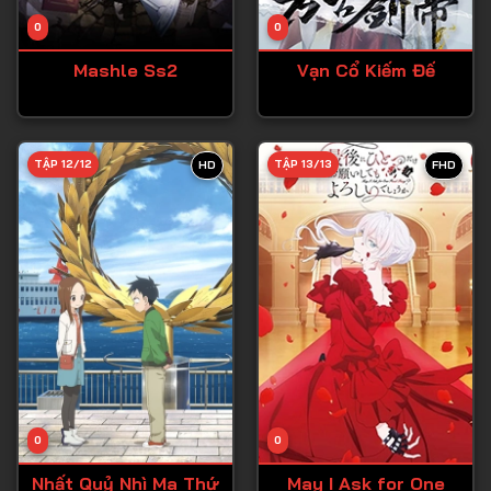
Tập 14
0
0
Tập 15
Mashle Ss2
Vạn Cổ Kiếm Đế
Tập 16
Tập 17
Tập 18
TẬP 12/12
TẬP 13/13
HD
FHD
Tập 19
Tập 20
Tập 21
Tập 22
Tập 23
Tập 24
Tập 25
0
0
Tập 26
Nhất Quỷ Nhì Ma Thứ
May I Ask for One